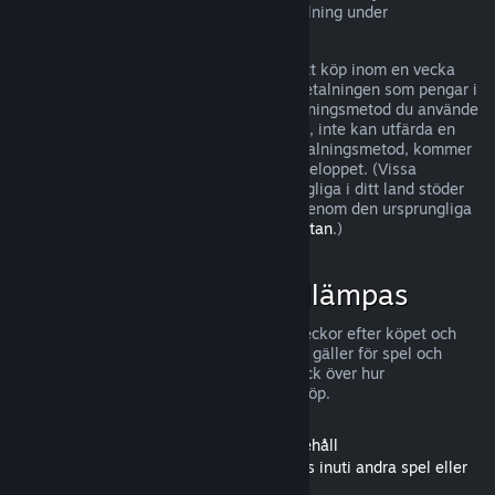
kan ha ytterligare rättigheter till återbetalning under
omständigheter där det finns fel i spelet.
Du kommer att återbetalas till fullo för ditt köp inom en vecka
efter godkännandet. Du kommer få återbetalningen som pengar i
din Steam-plånbok eller genom den betalningsmetod du använde
vid köpet. Om Steam, av någon anledning, inte kan utfärda en
återbetalning genom din ursprungliga betalningsmetod, kommer
din Steam-plånbok att fyllas på för hela beloppet. (Vissa
betalningsmetoder som Steam har tillgängliga i ditt land stöder
eventuellt inte återbetalning för ett köp genom den ursprungliga
betalningsmetoden.
Klicka här för hela listan
.)
När återbetalningar tillämpas
Steam erbjuder återbetalning, inom två veckor efter köpet och
med mindre än två timmars speltid, vilket gäller för spel och
program i Steams butik. Här är en överblick över hur
återbetalningar fungerar för andra sorts köp.
Återbetalningar för nedladdningsbart innehåll
(Innehåll från Steam-butiken som används inuti andra spel eller
program, "DLC")