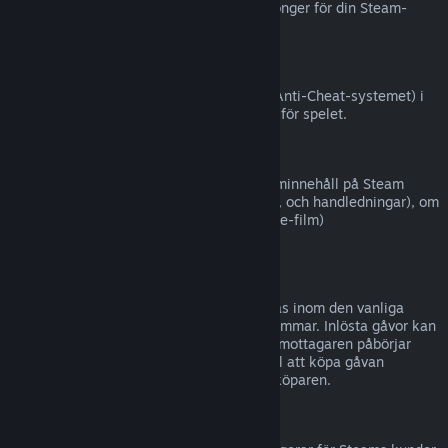
Steam (till exempel CD-nycklar eller kuponger för din Steam-
plånbok från tredje part).
VAC-avstängningar
Om du har blivit avstängd av VAC (Valve Anti-Cheat-systemet) i
ett spel, förlorar du rätten att återbetalas för spelet.
Filminnehåll
Vi kan inte erbjuda återbetalningar för filminnehåll på Steam
(t.ex. långfilmer, kortfilmer, serier, avsnitt, och handledningar), om
inte filmen är i en samling med annat (icke-film)
återbetalningsbart innehåll.
Återbetalningar för gåvor
Gåvor som inte har lösts in kan återbetalas inom den vanliga
återbetalningsperioden på 14 dagar/två timmar. Inlösta gåvor kan
återbetalas under samma villkor om gåvomottagaren påbörjar
återbetalningen. Pengar som användes till att köpa gåvan
kommer att ges tillbaka till ursprungliga köparen.
EU Ångerrätt