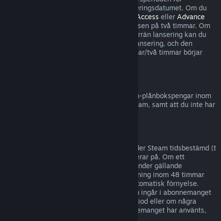
återbetalningar börjar inte förrän på lanseringsdatumet. Om du
till exempel köper ett spel som är i
Early Access
eller
Advance
Access
räknas all speltid in i speltidsgränsen på två timmar. Om
du förköper en titel som inte är spelbar förrän lansering kan du
begära återbetalning när som helst före lansering, och den
vanliga återbetalningsperioden på 14 dagar/två timmar börjar
gälla på spelets lanseringsdatum.
Återbetalning till Steam-plånbok
Du kan begära en återbetalning för Steam-plånbokspengar inom
fjorton dagar efter det att de köpts på Steam, samt att du inte har
använt några av pengarna.
Förnyelsebara abonnemang
För visst innehåll och vissa tjänster erbjuder Steam tidsbestämd (t
ex månatlig, årlig) tillgång som du abonnerar på. Om ett
förnyelsebart abonnemang inte använts under gällande
debiteringsperiod kan du be om återbetalning inom 48 timmar
efter köpet eller inom 48 timmar efter automatisk förnyelse.
Innehållet anses vara använt om spel som ingår i abonnemanget
har spelats under gällande debiteringsperiod eller om några
förmåner eller rabatter som ingår i abonnemanget har använts,
förbrukats, ändrats eller överförts.