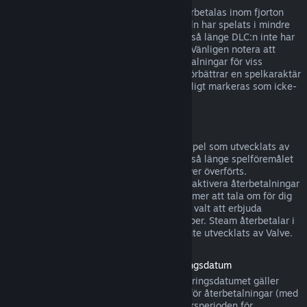
DLC som köpts från Steams butik kan återbetalas inom fjorton
dagar efter köpet, om den tillhörande titeln har spelats i mindre
än två timmar efter det att DLC:n köptes, så länge DLC:n inte har
konsumerats, modifierats eller överförts. Vänligen notera att
Steam i vissa fall inte kan utfärda återbetalningar för viss
tredjeparts-DLC (till exempel, om DLC:n förbättrar en spelkaraktär
för gott). Dessa undantag kommer att tydligt markeras som icke-
återbetalbara på Steam-sidan innan köp.
Återbetalningar för köp i spel
Steam erbjuder återbetalningar för köp i spel som utvecklats av
Valve inom fyrtioåtta timmar efter köpet, så länge spelföremålet
inte har konsumerats, modifierats eller över överförts.
Tredjepartsutvecklare har alternativet att aktivera återbetalningar
för köp i spel på dessa villkor. Steam kommer att tala om för dig
vid köptillfället om spelets utvecklare har valt att erbjuda
återbetalningar för det spelföremål du köper. Steam återbetalar i
övrigt inte föremål som köps i spel som inte utvecklats av Valve.
Återbetalning för titlar köpta före lanseringsdatum
När du köper ett spel på Steam före lanseringsdatumet gäller
vanligtvis speltidsgränsen på två timmar för återbetalningar (med
undantag för betatestning), men 14-dagarsperioden för