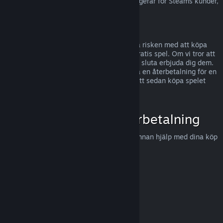
För information om hur EU:s ångerrätt fungerar för Steams kunder,
tryck här
.
Missbruk
Återbetalningar är gjorda för att eliminera risken med att köpa
titlar på Steam - inte som ett sätt att få gratis spel. Om vi tror att
du missbrukar återbetalningar, kommer vi sluta erbjuda dig dem.
Vi anser det inte vara missbruk att begära en återbetalning för en
titel som köptes precis innan en rea, för att sedan köpa spelet
igen för det rabatterade priset.
Hur man begär en återbetalning
Du kan begära en återbetalning eller få annan hjälp med dina köp
på Steam hos
help.steampowered.com
.
Uppdaterades senast 23 april 2024
© Valve Corporation. Alla rättigheter förbehållna. Alla
varumärken tillhör respektive ägare i USA och andra
länder.
Integritetspolicy
|
Juridisk information
|