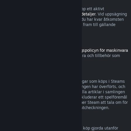
Observera att du närsomhelst kan säga upp ett aktivt
abonnemang genom att gå till
dina kontodetaljer
. Vid uppsägning
förlängs inte abonnemanget längre, men du har kvar åtkomsten
till abonnemangets innehåll och förmåner fram till gällande
debiteringsperiod tar slut.
Steam-hårdvara
Inom tidsramen som anges i
återbetalningspolicyn för maskinvara
kan du begära återbetalning för maskinvara och tillbehör som
köpts via Steam.
Återbetalningar för buntar
Du kan återbetalas fullständigt för samlingar som köps i Steams
butik, så länge ingen av artiklarna i samlingen har överförts, och
den sammanlagda användningstiden för alla artiklar i samlingen
understiger två timmar. Om en samling inkluderar ett spelföremål
eller DLC som inte kan återbetalas, kommer Steam att tala om för
dig om samlingen kan återbetalas under utcheckningen.
Köp gjorda utanför Steam
Valve kan inte erbjuda återbetalningar för köp gjorda utanför