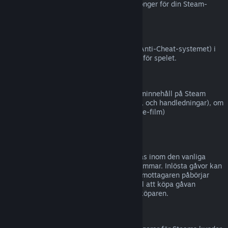
Steam (till exempel CD-nycklar eller kuponger för din Steam-
plånbok från tredje part).
VAC-avstängningar
Om du har blivit avstängd av VAC (Valve Anti-Cheat-systemet) i
ett spel, förlorar du rätten att återbetalas för spelet.
Filminnehåll
Vi kan inte erbjuda återbetalningar för filminnehåll på Steam
(t.ex. långfilmer, kortfilmer, serier, avsnitt, och handledningar), om
inte filmen är i en samling med annat (icke-film)
återbetalningsbart innehåll.
Återbetalningar för gåvor
Gåvor som inte har lösts in kan återbetalas inom den vanliga
återbetalningsperioden på 14 dagar/två timmar. Inlösta gåvor kan
återbetalas under samma villkor om gåvomottagaren påbörjar
återbetalningen. Pengar som användes till att köpa gåvan
kommer att ges tillbaka till ursprungliga köparen.
EU Ångerrätt