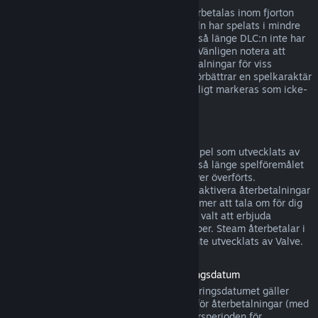
DLC som köpts från Steams butik kan återbetalas inom fjorton
dagar efter köpet, om den tillhörande titeln har spelats i mindre
än två timmar efter det att DLC:n köptes, så länge DLC:n inte har
konsumerats, modifierats eller överförts. Vänligen notera att
Steam i vissa fall inte kan utfärda återbetalningar för viss
tredjeparts-DLC (till exempel, om DLC:n förbättrar en spelkaraktär
för gott). Dessa undantag kommer att tydligt markeras som icke-
återbetalbara på Steam-sidan innan köp.
Återbetalningar för köp i spel
Steam erbjuder återbetalningar för köp i spel som utvecklats av
Valve inom fyrtioåtta timmar efter köpet, så länge spelföremålet
inte har konsumerats, modifierats eller över överförts.
Tredjepartsutvecklare har alternativet att aktivera återbetalningar
för köp i spel på dessa villkor. Steam kommer att tala om för dig
vid köptillfället om spelets utvecklare har valt att erbjuda
återbetalningar för det spelföremål du köper. Steam återbetalar i
övrigt inte föremål som köps i spel som inte utvecklats av Valve.
Återbetalning för titlar köpta före lanseringsdatum
När du köper ett spel på Steam före lanseringsdatumet gäller
vanligtvis speltidsgränsen på två timmar för återbetalningar (med
undantag för betatestning), men 14-dagarsperioden för