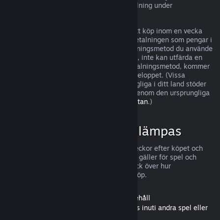
kan ha ytterligare rättigheter till återbetalning under
omständigheter där det finns fel i spelet.
Du kommer att återbetalas till fullo för ditt köp inom en vecka
efter godkännandet. Du kommer få återbetalningen som pengar i
din Steam-plånbok eller genom den betalningsmetod du använde
vid köpet. Om Steam, av någon anledning, inte kan utfärda en
återbetalning genom din ursprungliga betalningsmetod, kommer
din Steam-plånbok att fyllas på för hela beloppet. (Vissa
betalningsmetoder som Steam har tillgängliga i ditt land stöder
eventuellt inte återbetalning för ett köp genom den ursprungliga
betalningsmetoden.
Klicka här för hela listan
.)
När återbetalningar tillämpas
Steam erbjuder återbetalning, inom två veckor efter köpet och
med mindre än två timmars speltid, vilket gäller för spel och
program i Steams butik. Här är en överblick över hur
återbetalningar fungerar för andra sorts köp.
Återbetalningar för nedladdningsbart innehåll
(Innehåll från Steam-butiken som används inuti andra spel eller
program, "DLC")