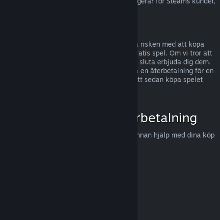
För information om hur EU:s ångerrätt fungerar för Steams kunder,
tryck här
.
Missbruk
Återbetalningar är gjorda för att eliminera risken med att köpa
titlar på Steam - inte som ett sätt att få gratis spel. Om vi tror att
du missbrukar återbetalningar, kommer vi sluta erbjuda dig dem.
Vi anser det inte vara missbruk att begära en återbetalning för en
titel som köptes precis innan en rea, för att sedan köpa spelet
igen för det rabatterade priset.
Hur man begär en återbetalning
Du kan begära en återbetalning eller få annan hjälp med dina köp
på Steam hos
help.steampowered.com
.
Uppdaterades senast 23 april 2024
© Valve Corporation. Alla rättigheter förbehållna. Alla
varumärken tillhör respektive ägare i USA och andra
länder.
Integritetspolicy
|
Juridisk information
|