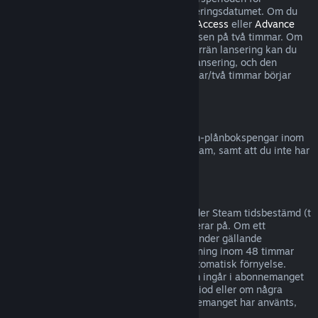
återbetalningar börjar inte förrän på lanseringsdatumet. Om du
till exempel köper ett spel som är i
Early Access
eller
Advance
Access
räknas all speltid in i speltidsgränsen på två timmar. Om
du förköper en titel som inte är spelbar förrän lansering kan du
begära återbetalning när som helst före lansering, och den
vanliga återbetalningsperioden på 14 dagar/två timmar börjar
gälla på spelets lanseringsdatum.
Återbetalning till Steam-plånbok
Du kan begära en återbetalning för Steam-plånbokspengar inom
fjorton dagar efter det att de köpts på Steam, samt att du inte har
använt några av pengarna.
Förnyelsebara abonnemang
För visst innehåll och vissa tjänster erbjuder Steam tidsbestämd (t
ex månatlig, årlig) tillgång som du abonnerar på. Om ett
förnyelsebart abonnemang inte använts under gällande
debiteringsperiod kan du be om återbetalning inom 48 timmar
efter köpet eller inom 48 timmar efter automatisk förnyelse.
Innehållet anses vara använt om spel som ingår i abonnemanget
har spelats under gällande debiteringsperiod eller om några
förmåner eller rabatter som ingår i abonnemanget har använts,
förbrukats, ändrats eller överförts.