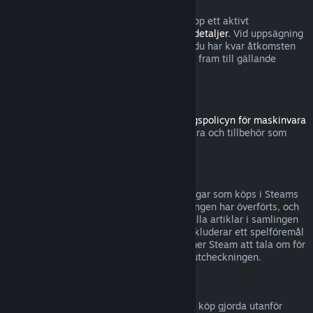
Observera att du närsomhelst kan säga upp ett aktivt
abonnemang genom att gå till
dina kontodetaljer
. Vid uppsägning
förlängs inte abonnemanget längre, men du har kvar åtkomsten
till abonnemangets innehåll och förmåner fram till gällande
debiteringsperiod tar slut.
Steam-hårdvara
Inom tidsramen som anges i
återbetalningspolicyn för maskinvara
kan du begära återbetalning för maskinvara och tillbehör som
köpts via Steam.
Återbetalningar för buntar
Du kan återbetalas fullständigt för samlingar som köps i Steams
butik, så länge ingen av artiklarna i samlingen har överförts, och
den sammanlagda användningstiden för alla artiklar i samlingen
understiger två timmar. Om en samling inkluderar ett spelföremål
eller DLC som inte kan återbetalas, kommer Steam att tala om för
dig om samlingen kan återbetalas under utcheckningen.
Köp gjorda utanför Steam
Valve kan inte erbjuda återbetalningar för köp gjorda utanför