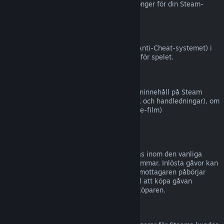
Steam (till exempel CD-nycklar eller kuponger för din Steam-
plånbok från tredje part).
VAC-avstängningar
Om du har blivit avstängd av VAC (Valve Anti-Cheat-systemet) i
ett spel, förlorar du rätten att återbetalas för spelet.
Filminnehåll
Vi kan inte erbjuda återbetalningar för filminnehåll på Steam
(t.ex. långfilmer, kortfilmer, serier, avsnitt, och handledningar), om
inte filmen är i en samling med annat (icke-film)
återbetalningsbart innehåll.
Återbetalningar för gåvor
Gåvor som inte har lösts in kan återbetalas inom den vanliga
återbetalningsperioden på 14 dagar/två timmar. Inlösta gåvor kan
återbetalas under samma villkor om gåvomottagaren påbörjar
återbetalningen. Pengar som användes till att köpa gåvan
kommer att ges tillbaka till ursprungliga köparen.
EU Ångerrätt