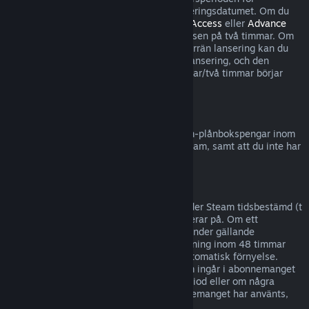
återbetalningar börjar inte förrän på lanseringsdatumet. Om du
till exempel köper ett spel som är i
Early Access
eller
Advance
Access
räknas all speltid in i speltidsgränsen på två timmar. Om
du förköper en titel som inte är spelbar förrän lansering kan du
begära återbetalning när som helst före lansering, och den
vanliga återbetalningsperioden på 14 dagar/två timmar börjar
gälla på spelets lanseringsdatum.
Återbetalning till Steam-plånbok
Du kan begära en återbetalning för Steam-plånbokspengar inom
fjorton dagar efter det att de köpts på Steam, samt att du inte har
använt några av pengarna.
Förnyelsebara abonnemang
För visst innehåll och vissa tjänster erbjuder Steam tidsbestämd (t
ex månatlig, årlig) tillgång som du abonnerar på. Om ett
förnyelsebart abonnemang inte använts under gällande
debiteringsperiod kan du be om återbetalning inom 48 timmar
efter köpet eller inom 48 timmar efter automatisk förnyelse.
Innehållet anses vara använt om spel som ingår i abonnemanget
har spelats under gällande debiteringsperiod eller om några
förmåner eller rabatter som ingår i abonnemanget har använts,
förbrukats, ändrats eller överförts.