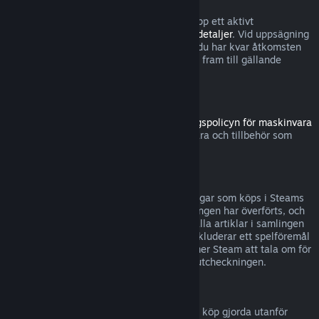
Observera att du närsomhelst kan säga upp ett aktivt
abonnemang genom att gå till
dina kontodetaljer
. Vid uppsägning
förlängs inte abonnemanget längre, men du har kvar åtkomsten
till abonnemangets innehåll och förmåner fram till gällande
debiteringsperiod tar slut.
Steam-hårdvara
Inom tidsramen som anges i
återbetalningspolicyn för maskinvara
kan du begära återbetalning för maskinvara och tillbehör som
köpts via Steam.
Återbetalningar för buntar
Du kan återbetalas fullständigt för samlingar som köps i Steams
butik, så länge ingen av artiklarna i samlingen har överförts, och
den sammanlagda användningstiden för alla artiklar i samlingen
understiger två timmar. Om en samling inkluderar ett spelföremål
eller DLC som inte kan återbetalas, kommer Steam att tala om för
dig om samlingen kan återbetalas under utcheckningen.
Köp gjorda utanför Steam
Valve kan inte erbjuda återbetalningar för köp gjorda utanför