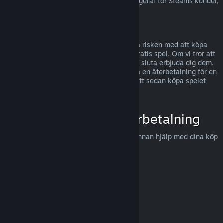
För information om hur EU:s ångerrätt fungerar för Steams kunder,
tryck här
.
Missbruk
Återbetalningar är gjorda för att eliminera risken med att köpa
titlar på Steam - inte som ett sätt att få gratis spel. Om vi tror att
du missbrukar återbetalningar, kommer vi sluta erbjuda dig dem.
Vi anser det inte vara missbruk att begära en återbetalning för en
titel som köptes precis innan en rea, för att sedan köpa spelet
igen för det rabatterade priset.
Hur man begär en återbetalning
Du kan begära en återbetalning eller få annan hjälp med dina köp
på Steam hos
help.steampowered.com
.
Uppdaterades senast 23 april 2024
© Valve Corporation. Alla rättigheter förbehållna. Alla
varumärken tillhör respektive ägare i USA och andra
länder.
Integritetspolicy
|
Juridisk information
|