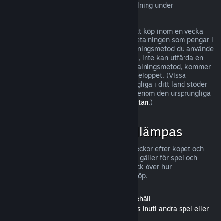
kan ha ytterligare rättigheter till återbetalning under
omständigheter där det finns fel i spelet.
Du kommer att återbetalas till fullo för ditt köp inom en vecka
efter godkännandet. Du kommer få återbetalningen som pengar i
din Steam-plånbok eller genom den betalningsmetod du använde
vid köpet. Om Steam, av någon anledning, inte kan utfärda en
återbetalning genom din ursprungliga betalningsmetod, kommer
din Steam-plånbok att fyllas på för hela beloppet. (Vissa
betalningsmetoder som Steam har tillgängliga i ditt land stöder
eventuellt inte återbetalning för ett köp genom den ursprungliga
betalningsmetoden.
Klicka här för hela listan
.)
När återbetalningar tillämpas
Steam erbjuder återbetalning, inom två veckor efter köpet och
med mindre än två timmars speltid, vilket gäller för spel och
program i Steams butik. Här är en överblick över hur
återbetalningar fungerar för andra sorts köp.
Återbetalningar för nedladdningsbart innehåll
(Innehåll från Steam-butiken som används inuti andra spel eller
program, "DLC")