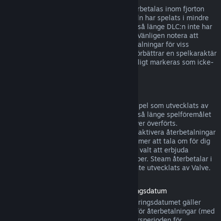
DLC som köpts från Steams butik kan återbetalas inom fjorton
dagar efter köpet, om den tillhörande titeln har spelats i mindre
än två timmar efter det att DLC:n köptes, så länge DLC:n inte har
konsumerats, modifierats eller överförts. Vänligen notera att
Steam i vissa fall inte kan utfärda återbetalningar för viss
tredjeparts-DLC (till exempel, om DLC:n förbättrar en spelkaraktär
för gott). Dessa undantag kommer att tydligt markeras som icke-
återbetalbara på Steam-sidan innan köp.
Återbetalningar för köp i spel
Steam erbjuder återbetalningar för köp i spel som utvecklats av
Valve inom fyrtioåtta timmar efter köpet, så länge spelföremålet
inte har konsumerats, modifierats eller över överförts.
Tredjepartsutvecklare har alternativet att aktivera återbetalningar
för köp i spel på dessa villkor. Steam kommer att tala om för dig
vid köptillfället om spelets utvecklare har valt att erbjuda
återbetalningar för det spelföremål du köper. Steam återbetalar i
övrigt inte föremål som köps i spel som inte utvecklats av Valve.
Återbetalning för titlar köpta före lanseringsdatum
När du köper ett spel på Steam före lanseringsdatumet gäller
vanligtvis speltidsgränsen på två timmar för återbetalningar (med
undantag för betatestning), men 14-dagarsperioden för