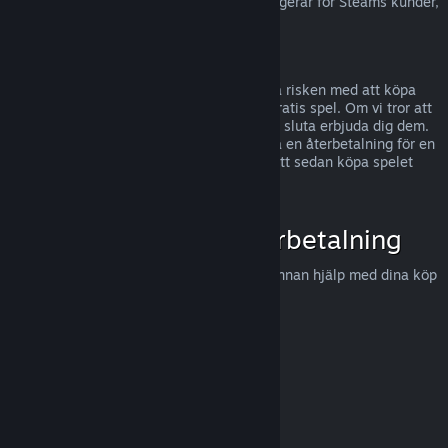
För information om hur EU:s ångerrätt fungerar för Steams kunder,
tryck här
.
Missbruk
Återbetalningar är gjorda för att eliminera risken med att köpa
titlar på Steam - inte som ett sätt att få gratis spel. Om vi tror att
du missbrukar återbetalningar, kommer vi sluta erbjuda dig dem.
Vi anser det inte vara missbruk att begära en återbetalning för en
titel som köptes precis innan en rea, för att sedan köpa spelet
igen för det rabatterade priset.
Hur man begär en återbetalning
Du kan begära en återbetalning eller få annan hjälp med dina köp
på Steam hos
help.steampowered.com
.
Uppdaterades senast 23 april 2024
© Valve Corporation. Alla rättigheter förbehållna. Alla
varumärken tillhör respektive ägare i USA och andra
länder.
Integritetspolicy
|
Juridisk information
|