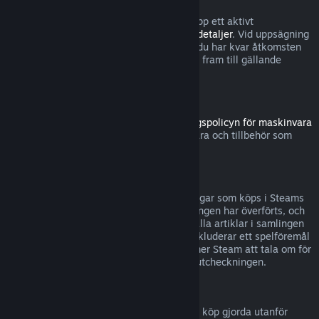
Observera att du närsomhelst kan säga upp ett aktivt
abonnemang genom att gå till
dina kontodetaljer
. Vid uppsägning
förlängs inte abonnemanget längre, men du har kvar åtkomsten
till abonnemangets innehåll och förmåner fram till gällande
debiteringsperiod tar slut.
Steam-hårdvara
Inom tidsramen som anges i
återbetalningspolicyn för maskinvara
kan du begära återbetalning för maskinvara och tillbehör som
köpts via Steam.
Återbetalningar för buntar
Du kan återbetalas fullständigt för samlingar som köps i Steams
butik, så länge ingen av artiklarna i samlingen har överförts, och
den sammanlagda användningstiden för alla artiklar i samlingen
understiger två timmar. Om en samling inkluderar ett spelföremål
eller DLC som inte kan återbetalas, kommer Steam att tala om för
dig om samlingen kan återbetalas under utcheckningen.
Köp gjorda utanför Steam
Valve kan inte erbjuda återbetalningar för köp gjorda utanför