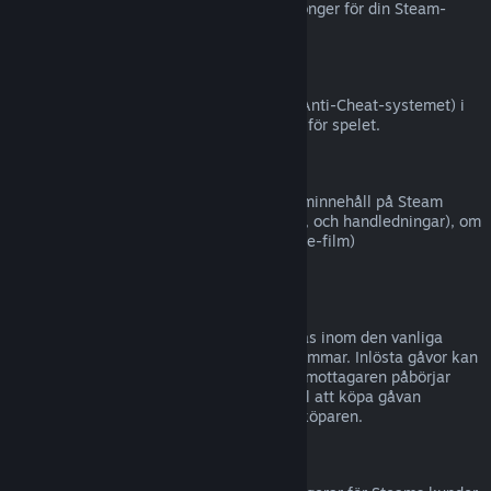
Steam (till exempel CD-nycklar eller kuponger för din Steam-
plånbok från tredje part).
VAC-avstängningar
Om du har blivit avstängd av VAC (Valve Anti-Cheat-systemet) i
ett spel, förlorar du rätten att återbetalas för spelet.
Filminnehåll
Vi kan inte erbjuda återbetalningar för filminnehåll på Steam
(t.ex. långfilmer, kortfilmer, serier, avsnitt, och handledningar), om
inte filmen är i en samling med annat (icke-film)
återbetalningsbart innehåll.
Återbetalningar för gåvor
Gåvor som inte har lösts in kan återbetalas inom den vanliga
återbetalningsperioden på 14 dagar/två timmar. Inlösta gåvor kan
återbetalas under samma villkor om gåvomottagaren påbörjar
återbetalningen. Pengar som användes till att köpa gåvan
kommer att ges tillbaka till ursprungliga köparen.
EU Ångerrätt