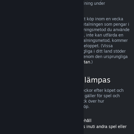
kan ha ytterligare rättigheter till återbetalning under
omständigheter där det finns fel i spelet.
Du kommer att återbetalas till fullo för ditt köp inom en vecka
efter godkännandet. Du kommer få återbetalningen som pengar i
din Steam-plånbok eller genom den betalningsmetod du använde
vid köpet. Om Steam, av någon anledning, inte kan utfärda en
återbetalning genom din ursprungliga betalningsmetod, kommer
din Steam-plånbok att fyllas på för hela beloppet. (Vissa
betalningsmetoder som Steam har tillgängliga i ditt land stöder
eventuellt inte återbetalning för ett köp genom den ursprungliga
betalningsmetoden.
Klicka här för hela listan
.)
När återbetalningar tillämpas
Steam erbjuder återbetalning, inom två veckor efter köpet och
med mindre än två timmars speltid, vilket gäller för spel och
program i Steams butik. Här är en överblick över hur
återbetalningar fungerar för andra sorts köp.
Återbetalningar för nedladdningsbart innehåll
(Innehåll från Steam-butiken som används inuti andra spel eller
program, "DLC")