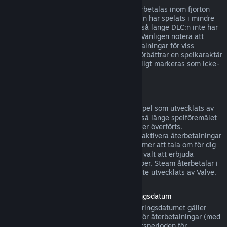
DLC som köpts från Steams butik kan återbetalas inom fjorton
dagar efter köpet, om den tillhörande titeln har spelats i mindre
än två timmar efter det att DLC:n köptes, så länge DLC:n inte har
konsumerats, modifierats eller överförts. Vänligen notera att
Steam i vissa fall inte kan utfärda återbetalningar för viss
tredjeparts-DLC (till exempel, om DLC:n förbättrar en spelkaraktär
för gott). Dessa undantag kommer att tydligt markeras som icke-
återbetalbara på Steam-sidan innan köp.
Återbetalningar för köp i spel
Steam erbjuder återbetalningar för köp i spel som utvecklats av
Valve inom fyrtioåtta timmar efter köpet, så länge spelföremålet
inte har konsumerats, modifierats eller över överförts.
Tredjepartsutvecklare har alternativet att aktivera återbetalningar
för köp i spel på dessa villkor. Steam kommer att tala om för dig
vid köptillfället om spelets utvecklare har valt att erbjuda
återbetalningar för det spelföremål du köper. Steam återbetalar i
övrigt inte föremål som köps i spel som inte utvecklats av Valve.
Återbetalning för titlar köpta före lanseringsdatum
När du köper ett spel på Steam före lanseringsdatumet gäller
vanligtvis speltidsgränsen på två timmar för återbetalningar (med
undantag för betatestning), men 14-dagarsperioden för