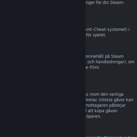
Steam (till exempel CD-nycklar eller kuponger för din Steam-
plånbok från tredje part).
VAC-avstängningar
Om du har blivit avstängd av VAC (Valve Anti-Cheat-systemet) i
ett spel, förlorar du rätten att återbetalas för spelet.
Filminnehåll
Vi kan inte erbjuda återbetalningar för filminnehåll på Steam
(t.ex. långfilmer, kortfilmer, serier, avsnitt, och handledningar), om
inte filmen är i en samling med annat (icke-film)
återbetalningsbart innehåll.
Återbetalningar för gåvor
Gåvor som inte har lösts in kan återbetalas inom den vanliga
återbetalningsperioden på 14 dagar/två timmar. Inlösta gåvor kan
återbetalas under samma villkor om gåvomottagaren påbörjar
återbetalningen. Pengar som användes till att köpa gåvan
kommer att ges tillbaka till ursprungliga köparen.
EU Ångerrätt