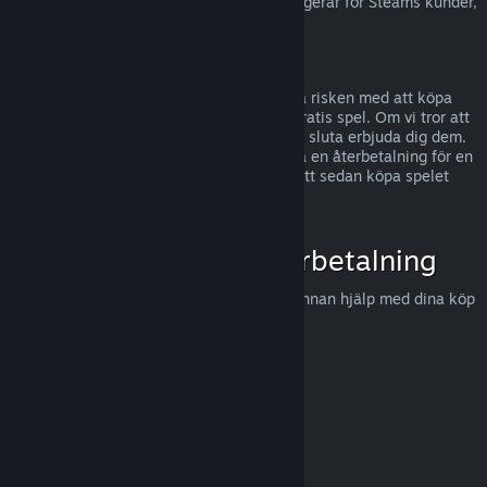
För information om hur EU:s ångerrätt fungerar för Steams kunder,
tryck här
.
Missbruk
Återbetalningar är gjorda för att eliminera risken med att köpa
titlar på Steam - inte som ett sätt att få gratis spel. Om vi tror att
du missbrukar återbetalningar, kommer vi sluta erbjuda dig dem.
Vi anser det inte vara missbruk att begära en återbetalning för en
titel som köptes precis innan en rea, för att sedan köpa spelet
igen för det rabatterade priset.
Hur man begär en återbetalning
Du kan begära en återbetalning eller få annan hjälp med dina köp
på Steam hos
help.steampowered.com
.
Uppdaterades senast 23 april 2024
© Valve Corporation. Alla rättigheter förbehållna. Alla
varumärken tillhör respektive ägare i USA och andra
länder.
Integritetspolicy
|
Juridisk information
|