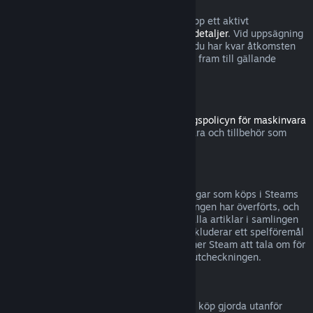
Observera att du närsomhelst kan säga upp ett aktivt
abonnemang genom att gå till
dina kontodetaljer
. Vid uppsägning
förlängs inte abonnemanget längre, men du har kvar åtkomsten
till abonnemangets innehåll och förmåner fram till gällande
debiteringsperiod tar slut.
Steam-hårdvara
Inom tidsramen som anges i
återbetalningspolicyn för maskinvara
kan du begära återbetalning för maskinvara och tillbehör som
köpts via Steam.
Återbetalningar för buntar
Du kan återbetalas fullständigt för samlingar som köps i Steams
butik, så länge ingen av artiklarna i samlingen har överförts, och
den sammanlagda användningstiden för alla artiklar i samlingen
understiger två timmar. Om en samling inkluderar ett spelföremål
eller DLC som inte kan återbetalas, kommer Steam att tala om för
dig om samlingen kan återbetalas under utcheckningen.
Köp gjorda utanför Steam
Valve kan inte erbjuda återbetalningar för köp gjorda utanför