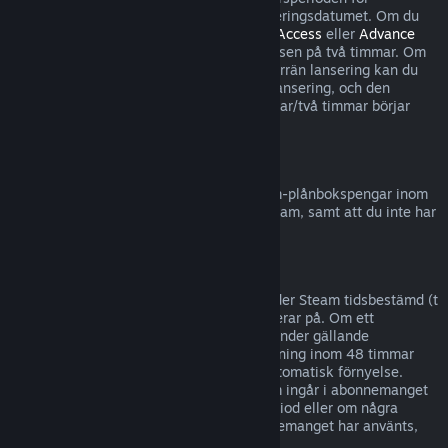
återbetalningar börjar inte förrän på lanseringsdatumet. Om du
till exempel köper ett spel som är i
Early Access
eller
Advance
Access
räknas all speltid in i speltidsgränsen på två timmar. Om
du förköper en titel som inte är spelbar förrän lansering kan du
begära återbetalning när som helst före lansering, och den
vanliga återbetalningsperioden på 14 dagar/två timmar börjar
gälla på spelets lanseringsdatum.
Återbetalning till Steam-plånbok
Du kan begära en återbetalning för Steam-plånbokspengar inom
fjorton dagar efter det att de köpts på Steam, samt att du inte har
använt några av pengarna.
Förnyelsebara abonnemang
För visst innehåll och vissa tjänster erbjuder Steam tidsbestämd (t
ex månatlig, årlig) tillgång som du abonnerar på. Om ett
förnyelsebart abonnemang inte använts under gällande
debiteringsperiod kan du be om återbetalning inom 48 timmar
efter köpet eller inom 48 timmar efter automatisk förnyelse.
Innehållet anses vara använt om spel som ingår i abonnemanget
har spelats under gällande debiteringsperiod eller om några
förmåner eller rabatter som ingår i abonnemanget har använts,
förbrukats, ändrats eller överförts.