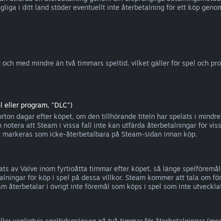
liga i ditt land stöder eventuellt inte återbetalning för ett köp ge
 och med mindre än två timmars speltid, vilket gäller för spel och pr
l eller program, "DLC")
ton dagar efter köpet, om den tillhörande titeln har spelats i mindre
 notera att Steam i vissa fall inte kan utfärda återbetalningar för vi
gt markeras som icke-återbetalbara på Steam-sidan innan köp.
ts av Valve inom fyrtioåtta timmar efter köpet, så länge spelföremåle
alningar för köp i spel på dessa villkor. Steam kommer att tala om för 
m återbetalar i övrigt inte föremål som köps i spel som inte utveckla
ller vanligtvis speltidsgränsen på två timmar för återbetalningar (m