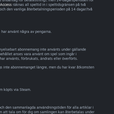
 Access
räknas all speltid in i speltidsgränsen på två
, och den vanliga återbetalningsperioden på 14 dagar/två
e har använt några av pengarna.
förnyelsebart abonnemang inte använts under gällande
nehållet anses vara använt om spel som ingår i
r använts, förbrukats, ändrats eller överförts.
ngs inte abonnemanget längre, men du har kvar åtkomsten
om köpts via Steam.
 och den sammanlagda användningstiden för alla artiklar i
m att tala om för dig om samlingen kan återbetalas under