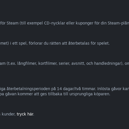
nför Steam (till exempel CD-nycklar eller kuponger för din Steam-plånb
) i ett spel, förlorar du rätten att återbetalas för spelet.
am (t.ex. långfilmer, kortfilmer, serier, avsnitt, och handledningar), 
liga återbetalningsperioden på 14 dagar/två timmar. Inlösta gåvor 
pa gåvan kommer att ges tillbaka till ursprungliga köparen.
s kunder,
tryck här
.