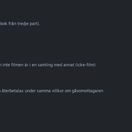
ok från tredje part).
om inte filmen är i en samling med annat (icke-film)
kan återbetalas under samma villkor om gåvomottagaren