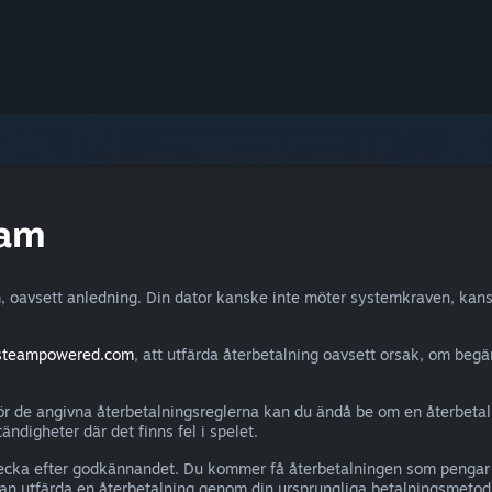
eam
, oavsett anledning. Din dator kanske inte möter systemkraven, kans
.steampowered.com
, att utfärda återbetalning oavsett orsak, om begä
r de angivna återbetalningsreglerna kan du ändå be om en återbetalnin
ändigheter där det finns fel i spelet.
en vecka efter godkännandet. Du kommer få återbetalningen som penga
an utfärda en återbetalning genom din ursprungliga betalningsmetod,