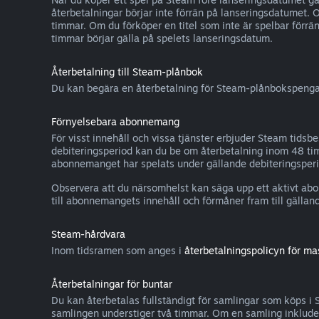
återbetalningar börjar inte förrän på lanseringsdatumet. 
timmar. Om du förköper en titel som inte är spelbar förrä
timmar börjar gälla på spelets lanseringsdatum.
Återbetalning till Steam-plånbok
Du kan begära en återbetalning för Steam-plånbokspengar 
Förnyelsebara abonnemang
För visst innehåll och vissa tjänster erbjuder Steam tids
debiteringsperiod kan du be om återbetalning inom 48 tim
abonnemanget har spelats under gällande debiteringsperio
Observera att du närsomhelst kan säga upp ett aktivt ab
till abonnemangets innehåll och förmåner fram till gälland
Steam-hårdvara
Inom tidsramen som anges i
återbetalningspolicyn för ma
Återbetalningar för buntar
Du kan återbetalas fullständigt för samlingar som köps i 
samlingen understiger två timmar. Om en samling inkluder