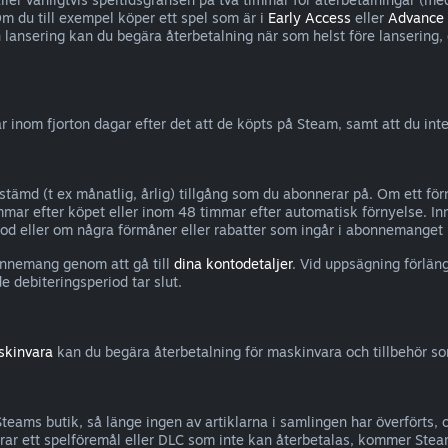
Om du till exempel köper ett spel som är i
Early Access
eller
Advance
n lansering kan du begära återbetalning när som helst före lansering
inom fjorton dagar efter det att de köpts på Steam, samt att du int
bestämd (t ex månatlig, årlig) tillgång som du abonnerar på. Om ett 
mar efter köpet eller inom 48 timmar efter automatisk förnyelse. In
d eller om några förmåner eller rabatter som ingår i abonnemanget ha
onnemang genom att gå till
dina kontodetaljer
. Vid uppsägning förlä
e debiteringsperiod tar slut.
skinvara
kan du begära återbetalning för maskinvara och tillbehör s
Steams butik, så länge ingen av artiklarna i samlingen har överförts,
ar ett spelföremål eller DLC som inte kan återbetalas, kommer Stea