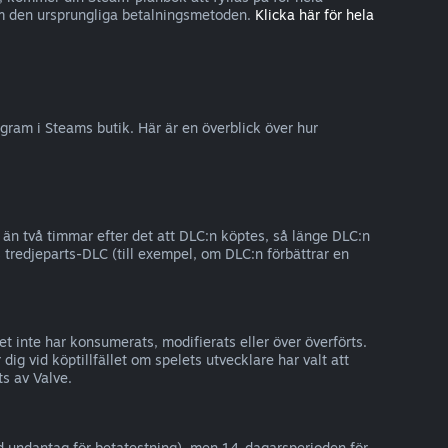
nom den ursprungliga betalningsmetoden.
Klicka här för hela
ogram i Steams butik. Här är en överblick över hur
 än två timmar efter det att DLC:n köptes, så länge DLC:n
ss tredjeparts-DLC (till exempel, om DLC:n förbättrar en
t inte har konsumerats, modifierats eller över överförts.
dig vid köptillfället om spelets utvecklare har valt att
ts av Valve.
ed undantag för betatestning), men 14-dagarsperioden för