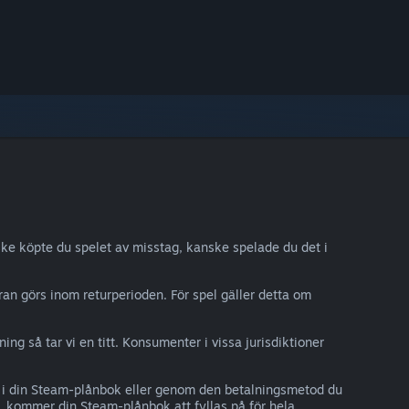
ke köpte du spelet av misstag, kanske spelade du det i
ran görs inom returperioden. För spel gäller detta om
g så tar vi en titt. Konsumenter i vissa jurisdiktioner
r i din Steam-plånbok eller genom den betalningsmetod du
 kommer din Steam-plånbok att fyllas på för hela