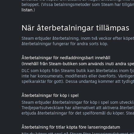
beloppet. (Vissa betalningsmetoder som Steam har tillgäng
listan
.)
När återbetalningar tillämpas
Steam erbjuder återbetalning, inom två veckor efter köpet
återbetalningar fungerar för andra sorts köp.
Återbetalningar för nedladdningsbart innehåll
(Innehåll från Steam-butiken som används inuti andra spe
DLC som köpts från Steams butik kan återbetalas inom fjor
inte har konsumerats, modifierats eller överförts. Vänligen
spelkaraktär för gott). Dessa undantag kommer att tydli
Återbetalningar för köp i spel
Steam erbjuder återbetalningar för köp i spel som utveckla
Tredjepartsutvecklare har alternativet att aktivera återbet
erbjuda återbetalningar för det spelföremål du köper. Stea
Återbetalning för titlar köpta före lanseringsdatum
När du köper ett spel på Steam före lanseringsdatumet gä