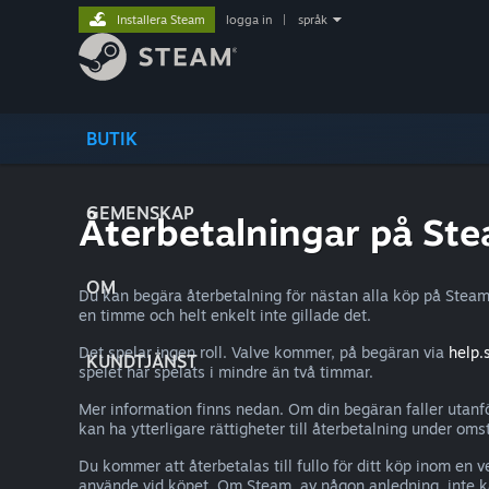
Installera Steam
logga in
|
språk
BUTIK
GEMENSKAP
Återbetalningar på St
OM
Du kan begära återbetalning för nästan alla köp på Steam
en timme och helt enkelt inte gillade det.
Det spelar ingen roll. Valve kommer, på begäran via
help
KUNDTJÄNST
spelet har spelats i mindre än två timmar.
Mer information finns nedan. Om din begäran faller utanfö
kan ha ytterligare rättigheter till återbetalning under omst
Du kommer att återbetalas till fullo för ditt köp inom 
använde vid köpet. Om Steam, av någon anledning, inte k