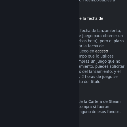
través de Steam.
Reembolsos de títulos comprados antes de la fecha de
lanzamiento
Si compras un título en Steam antes de la fecha de lanzamiento,
se aplica el límite de 2 horas de tiempo de juego para obtener un
reembolso (excepto en el caso de las pruebas beta), pero el plazo
de devolución de 14 días no empieza hasta la fecha de
lanzamiento. Por ejemplo, si compras un juego en
acceso
anticipado
o
acceso avanzado
, todo el tiempo que lo utilices
cuenta para el límite de 2 horas. Si precompras un juego que no
esté disponible antes de la fecha de lanzamiento, puedes solicitar
un reembolso en cualquier momento antes del lanzamiento, y el
plazo estándar de devolución de 14 días o 2 horas de juego se
aplicará a partir de la fecha de lanzamiento del título.
Reembolsos a la Cartera de Steam
Puedes solicitar un reembolso de fondos de la Cartera de Steam
durante los siguientes catorce días de la compra si fueron
comprados en Steam y no has utilizado ninguno de esos fondos.
Suscripciones renovables