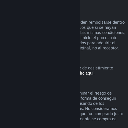
vídeo) reembolsable.
Reembolsos en regalos
Los regalos que no se hayan activado pueden rembolsarse dentro
del período estándar de 14 días/2 horas. Los que sí se hayan
activado también pueden rembolsarse en las mismas condiciones,
pero debe ser el receptor del regalo quien inicie el proceso de
rembolso. En este caso, los fondos utilizados para adquirir el
regalo le serán devueltos al comprador original, no al receptor.
Derecho de desistimiento europeo
Si quieres saber cómo funciona el derecho de desistimiento
europeo para los clientes de Steam,
haz clic aquí
.
Abuso
Los reembolsos están diseñados para eliminar el riesgo de
compra de títulos en Steam, no como una forma de conseguir
juegos gratis. Si nos parece que estás abusando de los
reembolsos, podemos dejar de ofrecértelos. No consideramos
abuso solicitar un reembolso de un título que fue comprado justo
antes de unas rebajas si luego inmediatamente se compra de
nuevo ese título por el precio rebajado.