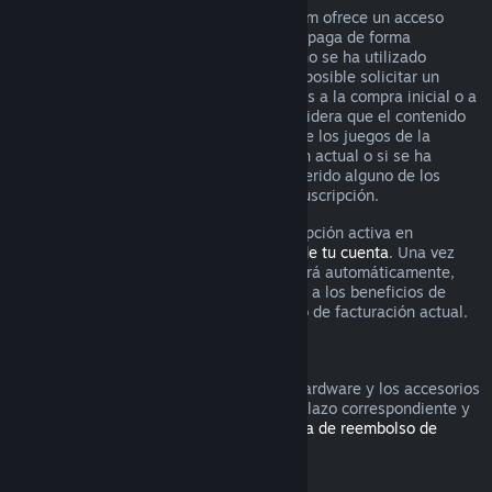
Para algunos contenidos y servicios, Steam ofrece un acceso
periódico (p. ej., mensual o anual) que se paga de forma
recurrente. Si una suscripción renovable no se ha utilizado
durante el ciclo de facturación actual, es posible solicitar un
reembolso durante las 48 horas siguientes a la compra inicial o a
cualquier renovación automática. Se considera que el contenido
se ha utilizado si se ha jugado a alguno de los juegos de la
suscripción durante el ciclo de facturación actual o si se ha
utilizado, consumido, modificado o transferido alguno de los
beneficios o descuentos incluidos en la suscripción.
Recuerda que puedes cancelar una suscripción activa en
cualquier momento yendo a los
detalles de tu cuenta
. Una vez
cancelada, la suscripción ya no se renovará automáticamente,
pero mantendrás el acceso al contenido y a los beneficios de
dicha suscripción hasta el final de tu ciclo de facturación actual.
Hardware de Steam
Es posible solicitar un reembolso por el hardware y los accesorios
adquiridos a través de Steam dentro del plazo correspondiente y
según el proceso establecido en la
Política de reembolso de
hardware
.