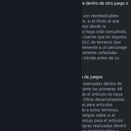
(Contenido de la tienda de Steam utilizable dentro de otro juego o
aplicación de software, "DLC")
Los DLC adquiridos en la tienda de Steam son reembolsables
durante catorce días después de su compra, si el título al que
pertenecen se ha jugado menos de dos horas desde la
adquisición del DLC, y siempre que este no haya sido consumido,
modificado o transferido. Por favor, ten en cuenta que en algunos
casos Steam no podrá reembolsar ciertos DLC de terceros (por
ejemplo, si el DLC sube de nivel irreversiblemente a un personaje
del juego). Estas excepciones estarán claramente señaladas
como no reembolsables en la página de la tienda antes de su
compra.
Reembolsos en compras realizadas dentro de juegos
Steam ofrecerá reembolsos para compras realizadas dentro de
cualquier juego desarrollado por Valve durante las primeras 48
horas tras su adquisición, siempre y cuando el artículo no haya
sido consumido, modificado o transferido. Otros desarrolladores
tendrán la opción de activar los reembolsos para artículos
adquiridos dentro de sus juegos de acuerdo a estos términos.
Steam te informará en el momento de la compra sobre si el
desarrollador ha optado por ofrecer reembolsos para el artículo
que vas a adquirir. De lo contrario, las compras realizadas dentro
de juegos no desarrollados por Valve no son reembolsables a