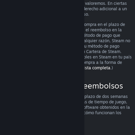
puedes solicitarlo igualmente para que lo valoremos. En ciertas
jurisdicciones, los clientes pueden tener derecho adicional a un
reembolso cuando el juego está defectuoso.
Se te hará un reembolso completo de tu compra en el plazo de
una semana tras su aprobación. Recibirás el reembolso en la
Cartera de Steam o mediante el mismo método de pago que
utilizaste para hacer la compra. Si, por cualquier razón, Steam no
puede realizar un reembolso a través de tu método de pago
inicial, se acreditará el importe total en tu Cartera de Steam.
(Algunos de los métodos de pago disponibles en Steam en tu país
pueden no admitir el reembolso de una compra a la forma de
pago original.
Haz clic aquí para ver una lista completa
.)
Dónde se aplican los reembolsos
La oferta de reembolsos de Steam, en un plazo de dos semanas
desde la compra y con menos de dos horas de tiempo de juego,
se aplica a los juegos y aplicaciones de software obtenidos en la
tienda de Steam. He aquí un resumen de cómo funcionan los
reembolsos con otros tipos de compras.
Reembolsos en contenido descargable