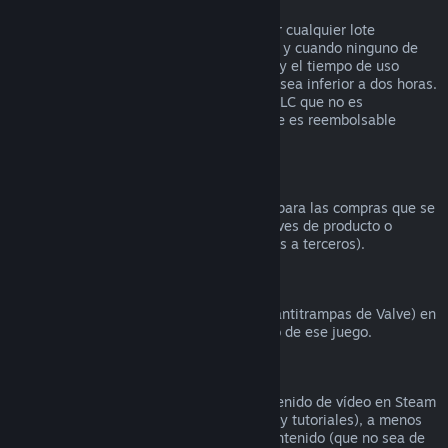
Reembolsos en lotes
Puedes recibir un reembolso completo por cualquier lote
comprado en la tienda de Steam, siempre y cuando ninguno de
los artículos del lote se haya transferido, y el tiempo de uso
combinado de todos los artículos del lote sea inferior a dos horas.
Si un lote incluye un artículo de juego o DLC que no es
reembolsable, Steam te dirá si todo el lote es reembolsable
durante el proceso de compra.
Compras realizadas fuera de Steam
Valve no puede proporcionar reembolsos para las compras que se
realicen fuera de Steam (por ejemplo, claves de producto o
tarjetas de la Cartera de Steam compradas a terceros).
Bloqueos por VAC
Si te han bloqueado por VAC (el sistema antitrampas de Valve) en
un juego, pierdes el derecho al reembolso de ese juego.
Contenido de vídeo
No podemos ofrecer reembolsos por contenido de vídeo en Steam
(p. ej., películas, cortos, series, episodios y tutoriales), a menos
que el vídeo venga en un lote con otro contenido (que no sea de