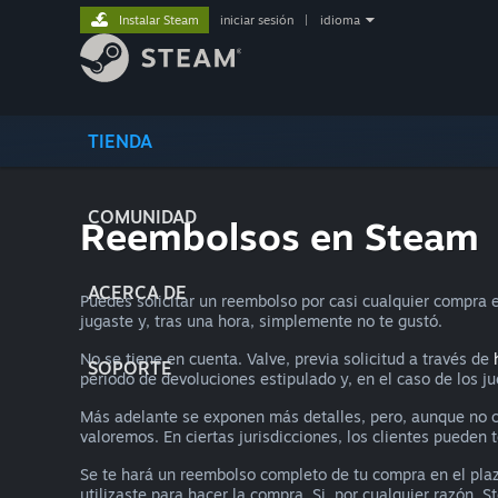
Instalar Steam
iniciar sesión
|
idioma
TIENDA
COMUNIDAD
Reembolsos en Steam
ACERCA DE
Puedes solicitar un reembolso por casi cualquier compra e
jugaste y, tras una hora, simplemente no te gustó.
No se tiene en cuenta. Valve, previa solicitud a través de
SOPORTE
periodo de devoluciones estipulado y, en el caso de los j
Más adelante se exponen más detalles, pero, aunque no cu
valoremos. En ciertas jurisdicciones, los clientes pueden
Se te hará un reembolso completo de tu compra en el pla
utilizaste para hacer la compra. Si, por cualquier razón, 