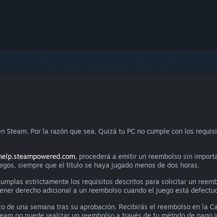
n Steam. Por la razón que sea. Quizá tu PC no cumple con los requisi
help.steampowered.com
, procederá a emitir un reembolso sin importa
uegos, siempre que el título se haya jugado menos de dos horas.
mplas estrictamente los requisitos descritos para solicitar un reemb
 tener derecho adicional a un reembolso cuando el juego está defectu
zo de una semana tras su aprobación. Recibirás el reembolso en la
Steam no puede realizar un reembolso a través de tu método de pago ini