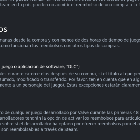
team en tu país pueden no admitir el reembolso de una compra a la 
os
manas desde la compra y con menos de dos horas de tiempo de juego, 
cómo funcionan los reembolsos con otros tipos de compras.
o juego o aplicación de software, "DLC")
es durante catorce días después de su compra, si el título al que p
sumido, modificado o transferido. Por favor, ten en cuenta que en a
blemente a un personaje del juego). Estas excepciones estarán claram
 de cualquier juego desarrollado por Valve durante las primeras 48 h
rrolladores tendrán la opción de activar los reembolsos para artícul
obre si el desarrollador ha optado por ofrecer reembolsos para el art
o son reembolsables a través de Steam.