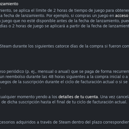
anzamiento
iento, se aplica el límite de 2 horas de tiempo de juego para obtene
la fecha de lanzamiento. Por ejemplo, si compras un juego en
acceso
 un juego que no esté disponible antes de la fecha de lanzamiento, p
ías o 2 horas de juego se aplicará a partir de la fecha de lanzamiento
 Steam durante los siguientes catorce días de la compra si fueron c
so periódico (p. ej., mensual o anual) que se paga de forma recurrent
ar un reembolso durante las 48 horas siguientes a la compra inicial o 
juegos de la suscripción durante el ciclo de facturación actual o si s
.
 cualquier momento yendo a los
detalles de tu cuenta
. Una vez cancel
de dicha suscripción hasta el final de tu ciclo de facturación actual.
ccesorios adquiridos a través de Steam dentro del plazo correspondie