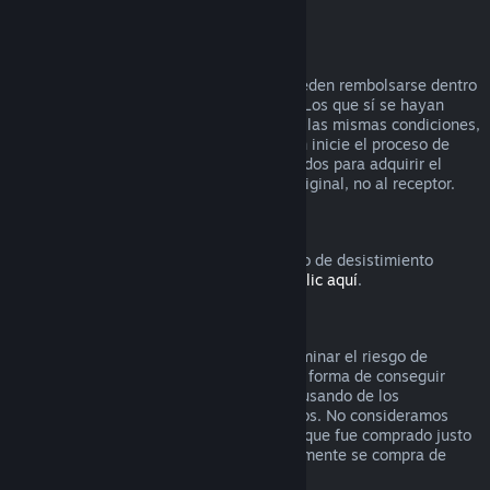
vídeo) reembolsable.
Reembolsos en regalos
Los regalos que no se hayan activado pueden rembolsarse dentro
del período estándar de 14 días/2 horas. Los que sí se hayan
activado también pueden rembolsarse en las mismas condiciones,
pero debe ser el receptor del regalo quien inicie el proceso de
rembolso. En este caso, los fondos utilizados para adquirir el
regalo le serán devueltos al comprador original, no al receptor.
Derecho de desistimiento europeo
Si quieres saber cómo funciona el derecho de desistimiento
europeo para los clientes de Steam,
haz clic aquí
.
Abuso
Los reembolsos están diseñados para eliminar el riesgo de
compra de títulos en Steam, no como una forma de conseguir
juegos gratis. Si nos parece que estás abusando de los
reembolsos, podemos dejar de ofrecértelos. No consideramos
abuso solicitar un reembolso de un título que fue comprado justo
antes de unas rebajas si luego inmediatamente se compra de
nuevo ese título por el precio rebajado.