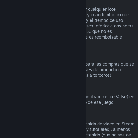
Reembolsos en lotes
Puedes recibir un reembolso completo por cualquier lote
comprado en la tienda de Steam, siempre y cuando ninguno de
los artículos del lote se haya transferido, y el tiempo de uso
combinado de todos los artículos del lote sea inferior a dos horas.
Si un lote incluye un artículo de juego o DLC que no es
reembolsable, Steam te dirá si todo el lote es reembolsable
durante el proceso de compra.
Compras realizadas fuera de Steam
Valve no puede proporcionar reembolsos para las compras que se
realicen fuera de Steam (por ejemplo, claves de producto o
tarjetas de la Cartera de Steam compradas a terceros).
Bloqueos por VAC
Si te han bloqueado por VAC (el sistema antitrampas de Valve) en
un juego, pierdes el derecho al reembolso de ese juego.
Contenido de vídeo
No podemos ofrecer reembolsos por contenido de vídeo en Steam
(p. ej., películas, cortos, series, episodios y tutoriales), a menos
que el vídeo venga en un lote con otro contenido (que no sea de