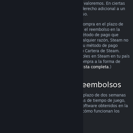
puedes solicitarlo igualmente para que lo valoremos. En ciertas
jurisdicciones, los clientes pueden tener derecho adicional a un
reembolso cuando el juego está defectuoso.
Se te hará un reembolso completo de tu compra en el plazo de
una semana tras su aprobación. Recibirás el reembolso en la
Cartera de Steam o mediante el mismo método de pago que
utilizaste para hacer la compra. Si, por cualquier razón, Steam no
puede realizar un reembolso a través de tu método de pago
inicial, se acreditará el importe total en tu Cartera de Steam.
(Algunos de los métodos de pago disponibles en Steam en tu país
pueden no admitir el reembolso de una compra a la forma de
pago original.
Haz clic aquí para ver una lista completa
.)
Dónde se aplican los reembolsos
La oferta de reembolsos de Steam, en un plazo de dos semanas
desde la compra y con menos de dos horas de tiempo de juego,
se aplica a los juegos y aplicaciones de software obtenidos en la
tienda de Steam. He aquí un resumen de cómo funcionan los
reembolsos con otros tipos de compras.
Reembolsos en contenido descargable