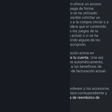
Para algunos contenidos y servicios, Steam ofrece un acceso
periódico (p. ej., mensual o anual) que se paga de forma
recurrente. Si una suscripción renovable no se ha utilizado
durante el ciclo de facturación actual, es posible solicitar un
reembolso durante las 48 horas siguientes a la compra inicial o a
cualquier renovación automática. Se considera que el contenido
se ha utilizado si se ha jugado a alguno de los juegos de la
suscripción durante el ciclo de facturación actual o si se ha
utilizado, consumido, modificado o transferido alguno de los
beneficios o descuentos incluidos en la suscripción.
Recuerda que puedes cancelar una suscripción activa en
cualquier momento yendo a los
detalles de tu cuenta
. Una vez
cancelada, la suscripción ya no se renovará automáticamente,
pero mantendrás el acceso al contenido y a los beneficios de
dicha suscripción hasta el final de tu ciclo de facturación actual.
Hardware de Steam
Es posible solicitar un reembolso por el hardware y los accesorios
adquiridos a través de Steam dentro del plazo correspondiente y
según el proceso establecido en la
Política de reembolso de
hardware
.