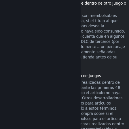
(Contenido de la tienda de Steam utilizable dentro de otro juego o
aplicación de software, "DLC")
Los DLC adquiridos en la tienda de Steam son reembolsables
durante catorce días después de su compra, si el título al que
pertenecen se ha jugado menos de dos horas desde la
adquisición del DLC, y siempre que este no haya sido consumido,
modificado o transferido. Por favor, ten en cuenta que en algunos
casos Steam no podrá reembolsar ciertos DLC de terceros (por
ejemplo, si el DLC sube de nivel irreversiblemente a un personaje
del juego). Estas excepciones estarán claramente señaladas
como no reembolsables en la página de la tienda antes de su
compra.
Reembolsos en compras realizadas dentro de juegos
Steam ofrecerá reembolsos para compras realizadas dentro de
cualquier juego desarrollado por Valve durante las primeras 48
horas tras su adquisición, siempre y cuando el artículo no haya
sido consumido, modificado o transferido. Otros desarrolladores
tendrán la opción de activar los reembolsos para artículos
adquiridos dentro de sus juegos de acuerdo a estos términos.
Steam te informará en el momento de la compra sobre si el
desarrollador ha optado por ofrecer reembolsos para el artículo
que vas a adquirir. De lo contrario, las compras realizadas dentro
de juegos no desarrollados por Valve no son reembolsables a