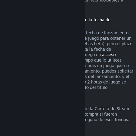
través de Steam.
Reembolsos de títulos comprados antes de la fecha de
lanzamiento
Si compras un título en Steam antes de la fecha de lanzamiento,
se aplica el límite de 2 horas de tiempo de juego para obtener un
reembolso (excepto en el caso de las pruebas beta), pero el plazo
de devolución de 14 días no empieza hasta la fecha de
lanzamiento. Por ejemplo, si compras un juego en
acceso
anticipado
o
acceso avanzado
, todo el tiempo que lo utilices
cuenta para el límite de 2 horas. Si precompras un juego que no
esté disponible antes de la fecha de lanzamiento, puedes solicitar
un reembolso en cualquier momento antes del lanzamiento, y el
plazo estándar de devolución de 14 días o 2 horas de juego se
aplicará a partir de la fecha de lanzamiento del título.
Reembolsos a la Cartera de Steam
Puedes solicitar un reembolso de fondos de la Cartera de Steam
durante los siguientes catorce días de la compra si fueron
comprados en Steam y no has utilizado ninguno de esos fondos.
Suscripciones renovables