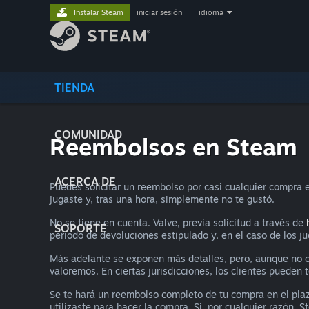
Instalar Steam
iniciar sesión
|
idioma
TIENDA
COMUNIDAD
Reembolsos en Steam
ACERCA DE
Puedes solicitar un reembolso por casi cualquier compra e
jugaste y, tras una hora, simplemente no te gustó.
No se tiene en cuenta. Valve, previa solicitud a través de
SOPORTE
periodo de devoluciones estipulado y, en el caso de los j
Más adelante se exponen más detalles, pero, aunque no cu
valoremos. En ciertas jurisdicciones, los clientes pueden
Se te hará un reembolso completo de tu compra en el pla
utilizaste para hacer la compra. Si, por cualquier razón, 