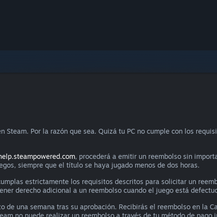
n Steam. Por la razón que sea. Quizá tu PC no cumple con los requisi
help.steampowered.com
, procederá a emitir un reembolso sin importa
uegos, siempre que el título se haya jugado menos de dos horas.
mplas estrictamente los requisitos descritos para solicitar un reemb
 tener derecho adicional a un reembolso cuando el juego está defectu
zo de una semana tras su aprobación. Recibirás el reembolso en la
Steam no puede realizar un reembolso a través de tu método de pago ini