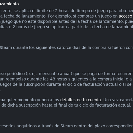
anzamiento
iento, se aplica el límite de 2 horas de tiempo de juego para obtene
la fecha de lanzamiento. Por ejemplo, si compras un juego en
acceso
 un juego que no esté disponible antes de la fecha de lanzamiento, p
ías o 2 horas de juego se aplicará a partir de la fecha de lanzamiento
 Steam durante los siguientes catorce días de la compra si fueron c
so periódico (p. ej., mensual o anual) que se paga de forma recurrent
ar un reembolso durante las 48 horas siguientes a la compra inicial o 
juegos de la suscripción durante el ciclo de facturación actual o si s
.
 cualquier momento yendo a los
detalles de tu cuenta
. Una vez cancel
de dicha suscripción hasta el final de tu ciclo de facturación actual.
ccesorios adquiridos a través de Steam dentro del plazo correspondie