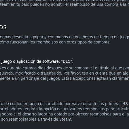
team en tu país pueden no admitir el reembolso de una compra a la 
os
manas desde la compra y con menos de dos horas de tiempo de juego, 
cómo funcionan los reembolsos con otros tipos de compras.
o juego o aplicación de software, "DLC")
es durante catorce días después de su compra, si el título al que p
sumido, modificado o transferido. Por favor, ten en cuenta que en a
blemente a un personaje del juego). Estas excepciones estarán claram
 de cualquier juego desarrollado por Valve durante las primeras 48 h
rrolladores tendrán la opción de activar los reembolsos para artícul
obre si el desarrollador ha optado por ofrecer reembolsos para el art
o son reembolsables a través de Steam.