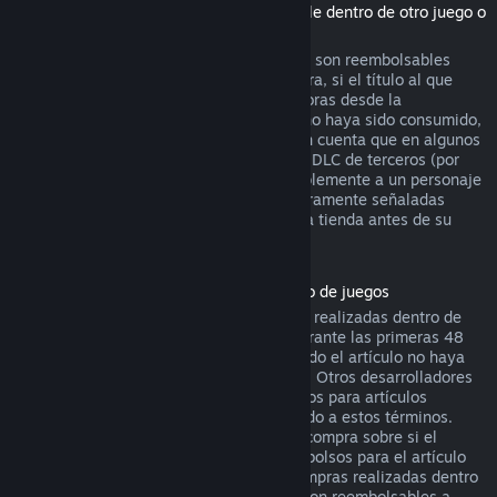
(Contenido de la tienda de Steam utilizable dentro de otro juego o
aplicación de software, "DLC")
Los DLC adquiridos en la tienda de Steam son reembolsables
durante catorce días después de su compra, si el título al que
pertenecen se ha jugado menos de dos horas desde la
adquisición del DLC, y siempre que este no haya sido consumido,
modificado o transferido. Por favor, ten en cuenta que en algunos
casos Steam no podrá reembolsar ciertos DLC de terceros (por
ejemplo, si el DLC sube de nivel irreversiblemente a un personaje
del juego). Estas excepciones estarán claramente señaladas
como no reembolsables en la página de la tienda antes de su
compra.
Reembolsos en compras realizadas dentro de juegos
Steam ofrecerá reembolsos para compras realizadas dentro de
cualquier juego desarrollado por Valve durante las primeras 48
horas tras su adquisición, siempre y cuando el artículo no haya
sido consumido, modificado o transferido. Otros desarrolladores
tendrán la opción de activar los reembolsos para artículos
adquiridos dentro de sus juegos de acuerdo a estos términos.
Steam te informará en el momento de la compra sobre si el
desarrollador ha optado por ofrecer reembolsos para el artículo
que vas a adquirir. De lo contrario, las compras realizadas dentro
de juegos no desarrollados por Valve no son reembolsables a