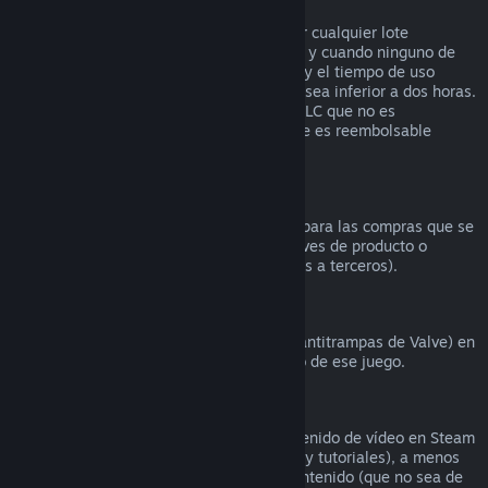
Reembolsos en lotes
Puedes recibir un reembolso completo por cualquier lote
comprado en la tienda de Steam, siempre y cuando ninguno de
los artículos del lote se haya transferido, y el tiempo de uso
combinado de todos los artículos del lote sea inferior a dos horas.
Si un lote incluye un artículo de juego o DLC que no es
reembolsable, Steam te dirá si todo el lote es reembolsable
durante el proceso de compra.
Compras realizadas fuera de Steam
Valve no puede proporcionar reembolsos para las compras que se
realicen fuera de Steam (por ejemplo, claves de producto o
tarjetas de la Cartera de Steam compradas a terceros).
Bloqueos por VAC
Si te han bloqueado por VAC (el sistema antitrampas de Valve) en
un juego, pierdes el derecho al reembolso de ese juego.
Contenido de vídeo
No podemos ofrecer reembolsos por contenido de vídeo en Steam
(p. ej., películas, cortos, series, episodios y tutoriales), a menos
que el vídeo venga en un lote con otro contenido (que no sea de