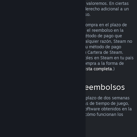
puedes solicitarlo igualmente para que lo valoremos. En ciertas
jurisdicciones, los clientes pueden tener derecho adicional a un
reembolso cuando el juego está defectuoso.
Se te hará un reembolso completo de tu compra en el plazo de
una semana tras su aprobación. Recibirás el reembolso en la
Cartera de Steam o mediante el mismo método de pago que
utilizaste para hacer la compra. Si, por cualquier razón, Steam no
puede realizar un reembolso a través de tu método de pago
inicial, se acreditará el importe total en tu Cartera de Steam.
(Algunos de los métodos de pago disponibles en Steam en tu país
pueden no admitir el reembolso de una compra a la forma de
pago original.
Haz clic aquí para ver una lista completa
.)
Dónde se aplican los reembolsos
La oferta de reembolsos de Steam, en un plazo de dos semanas
desde la compra y con menos de dos horas de tiempo de juego,
se aplica a los juegos y aplicaciones de software obtenidos en la
tienda de Steam. He aquí un resumen de cómo funcionan los
reembolsos con otros tipos de compras.
Reembolsos en contenido descargable