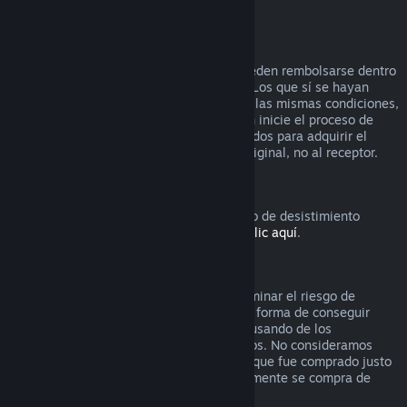
vídeo) reembolsable.
Reembolsos en regalos
Los regalos que no se hayan activado pueden rembolsarse dentro
del período estándar de 14 días/2 horas. Los que sí se hayan
activado también pueden rembolsarse en las mismas condiciones,
pero debe ser el receptor del regalo quien inicie el proceso de
rembolso. En este caso, los fondos utilizados para adquirir el
regalo le serán devueltos al comprador original, no al receptor.
Derecho de desistimiento europeo
Si quieres saber cómo funciona el derecho de desistimiento
europeo para los clientes de Steam,
haz clic aquí
.
Abuso
Los reembolsos están diseñados para eliminar el riesgo de
compra de títulos en Steam, no como una forma de conseguir
juegos gratis. Si nos parece que estás abusando de los
reembolsos, podemos dejar de ofrecértelos. No consideramos
abuso solicitar un reembolso de un título que fue comprado justo
antes de unas rebajas si luego inmediatamente se compra de
nuevo ese título por el precio rebajado.