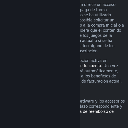
Para algunos contenidos y servicios, Steam ofrece un acceso
periódico (p. ej., mensual o anual) que se paga de forma
recurrente. Si una suscripción renovable no se ha utilizado
durante el ciclo de facturación actual, es posible solicitar un
reembolso durante las 48 horas siguientes a la compra inicial o a
cualquier renovación automática. Se considera que el contenido
se ha utilizado si se ha jugado a alguno de los juegos de la
suscripción durante el ciclo de facturación actual o si se ha
utilizado, consumido, modificado o transferido alguno de los
beneficios o descuentos incluidos en la suscripción.
Recuerda que puedes cancelar una suscripción activa en
cualquier momento yendo a los
detalles de tu cuenta
. Una vez
cancelada, la suscripción ya no se renovará automáticamente,
pero mantendrás el acceso al contenido y a los beneficios de
dicha suscripción hasta el final de tu ciclo de facturación actual.
Hardware de Steam
Es posible solicitar un reembolso por el hardware y los accesorios
adquiridos a través de Steam dentro del plazo correspondiente y
según el proceso establecido en la
Política de reembolso de
hardware
.