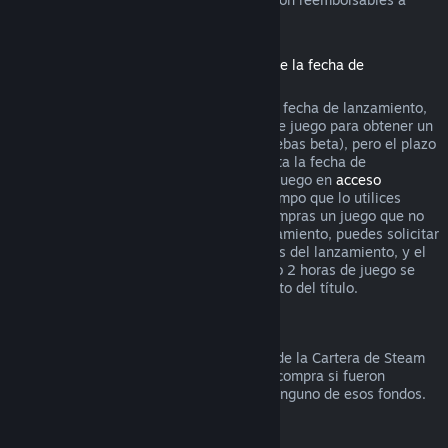
través de Steam.
Reembolsos de títulos comprados antes de la fecha de
lanzamiento
Si compras un título en Steam antes de la fecha de lanzamiento,
se aplica el límite de 2 horas de tiempo de juego para obtener un
reembolso (excepto en el caso de las pruebas beta), pero el plazo
de devolución de 14 días no empieza hasta la fecha de
lanzamiento. Por ejemplo, si compras un juego en
acceso
anticipado
o
acceso avanzado
, todo el tiempo que lo utilices
cuenta para el límite de 2 horas. Si precompras un juego que no
esté disponible antes de la fecha de lanzamiento, puedes solicitar
un reembolso en cualquier momento antes del lanzamiento, y el
plazo estándar de devolución de 14 días o 2 horas de juego se
aplicará a partir de la fecha de lanzamiento del título.
Reembolsos a la Cartera de Steam
Puedes solicitar un reembolso de fondos de la Cartera de Steam
durante los siguientes catorce días de la compra si fueron
comprados en Steam y no has utilizado ninguno de esos fondos.
Suscripciones renovables