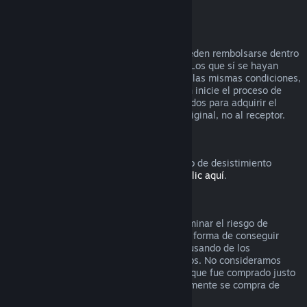
vídeo) reembolsable.
Reembolsos en regalos
Los regalos que no se hayan activado pueden rembolsarse dentro
del período estándar de 14 días/2 horas. Los que sí se hayan
activado también pueden rembolsarse en las mismas condiciones,
pero debe ser el receptor del regalo quien inicie el proceso de
rembolso. En este caso, los fondos utilizados para adquirir el
regalo le serán devueltos al comprador original, no al receptor.
Derecho de desistimiento europeo
Si quieres saber cómo funciona el derecho de desistimiento
europeo para los clientes de Steam,
haz clic aquí
.
Abuso
Los reembolsos están diseñados para eliminar el riesgo de
compra de títulos en Steam, no como una forma de conseguir
juegos gratis. Si nos parece que estás abusando de los
reembolsos, podemos dejar de ofrecértelos. No consideramos
abuso solicitar un reembolso de un título que fue comprado justo
antes de unas rebajas si luego inmediatamente se compra de
nuevo ese título por el precio rebajado.