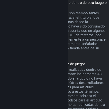
(Contenido de la tienda de Steam utilizable dentro de otro juego o
aplicación de software, "DLC")
Los DLC adquiridos en la tienda de Steam son reembolsables
durante catorce días después de su compra, si el título al que
pertenecen se ha jugado menos de dos horas desde la
adquisición del DLC, y siempre que este no haya sido consumido,
modificado o transferido. Por favor, ten en cuenta que en algunos
casos Steam no podrá reembolsar ciertos DLC de terceros (por
ejemplo, si el DLC sube de nivel irreversiblemente a un personaje
del juego). Estas excepciones estarán claramente señaladas
como no reembolsables en la página de la tienda antes de su
compra.
Reembolsos en compras realizadas dentro de juegos
Steam ofrecerá reembolsos para compras realizadas dentro de
cualquier juego desarrollado por Valve durante las primeras 48
horas tras su adquisición, siempre y cuando el artículo no haya
sido consumido, modificado o transferido. Otros desarrolladores
tendrán la opción de activar los reembolsos para artículos
adquiridos dentro de sus juegos de acuerdo a estos términos.
Steam te informará en el momento de la compra sobre si el
desarrollador ha optado por ofrecer reembolsos para el artículo
que vas a adquirir. De lo contrario, las compras realizadas dentro
de juegos no desarrollados por Valve no son reembolsables a