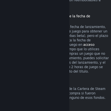
través de Steam.
Reembolsos de títulos comprados antes de la fecha de
lanzamiento
Si compras un título en Steam antes de la fecha de lanzamiento,
se aplica el límite de 2 horas de tiempo de juego para obtener un
reembolso (excepto en el caso de las pruebas beta), pero el plazo
de devolución de 14 días no empieza hasta la fecha de
lanzamiento. Por ejemplo, si compras un juego en
acceso
anticipado
o
acceso avanzado
, todo el tiempo que lo utilices
cuenta para el límite de 2 horas. Si precompras un juego que no
esté disponible antes de la fecha de lanzamiento, puedes solicitar
un reembolso en cualquier momento antes del lanzamiento, y el
plazo estándar de devolución de 14 días o 2 horas de juego se
aplicará a partir de la fecha de lanzamiento del título.
Reembolsos a la Cartera de Steam
Puedes solicitar un reembolso de fondos de la Cartera de Steam
durante los siguientes catorce días de la compra si fueron
comprados en Steam y no has utilizado ninguno de esos fondos.
Suscripciones renovables