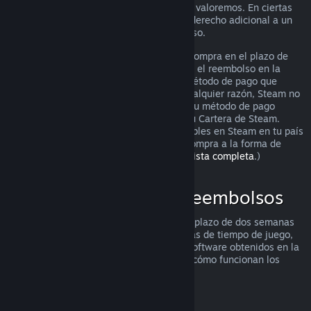
puedes solicitarlo igualmente para que lo valoremos. En ciertas
jurisdicciones, los clientes pueden tener derecho adicional a un
reembolso cuando el juego está defectuoso.
Se te hará un reembolso completo de tu compra en el plazo de
una semana tras su aprobación. Recibirás el reembolso en la
Cartera de Steam o mediante el mismo método de pago que
utilizaste para hacer la compra. Si, por cualquier razón, Steam no
puede realizar un reembolso a través de tu método de pago
inicial, se acreditará el importe total en tu Cartera de Steam.
(Algunos de los métodos de pago disponibles en Steam en tu país
pueden no admitir el reembolso de una compra a la forma de
pago original.
Haz clic aquí para ver una lista completa
.)
Dónde se aplican los reembolsos
La oferta de reembolsos de Steam, en un plazo de dos semanas
desde la compra y con menos de dos horas de tiempo de juego,
se aplica a los juegos y aplicaciones de software obtenidos en la
tienda de Steam. He aquí un resumen de cómo funcionan los
reembolsos con otros tipos de compras.
Reembolsos en contenido descargable