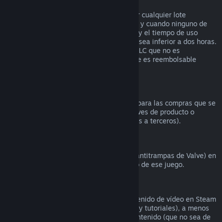
Reembolsos en lotes
Puedes recibir un reembolso completo por cualquier lote
comprado en la tienda de Steam, siempre y cuando ninguno de
los artículos del lote se haya transferido, y el tiempo de uso
combinado de todos los artículos del lote sea inferior a dos horas.
Si un lote incluye un artículo de juego o DLC que no es
reembolsable, Steam te dirá si todo el lote es reembolsable
durante el proceso de compra.
Compras realizadas fuera de Steam
Valve no puede proporcionar reembolsos para las compras que se
realicen fuera de Steam (por ejemplo, claves de producto o
tarjetas de la Cartera de Steam compradas a terceros).
Bloqueos por VAC
Si te han bloqueado por VAC (el sistema antitrampas de Valve) en
un juego, pierdes el derecho al reembolso de ese juego.
Contenido de vídeo
No podemos ofrecer reembolsos por contenido de vídeo en Steam
(p. ej., películas, cortos, series, episodios y tutoriales), a menos
que el vídeo venga en un lote con otro contenido (que no sea de