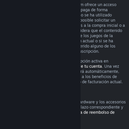
Para algunos contenidos y servicios, Steam ofrece un acceso
periódico (p. ej., mensual o anual) que se paga de forma
recurrente. Si una suscripción renovable no se ha utilizado
durante el ciclo de facturación actual, es posible solicitar un
reembolso durante las 48 horas siguientes a la compra inicial o a
cualquier renovación automática. Se considera que el contenido
se ha utilizado si se ha jugado a alguno de los juegos de la
suscripción durante el ciclo de facturación actual o si se ha
utilizado, consumido, modificado o transferido alguno de los
beneficios o descuentos incluidos en la suscripción.
Recuerda que puedes cancelar una suscripción activa en
cualquier momento yendo a los
detalles de tu cuenta
. Una vez
cancelada, la suscripción ya no se renovará automáticamente,
pero mantendrás el acceso al contenido y a los beneficios de
dicha suscripción hasta el final de tu ciclo de facturación actual.
Hardware de Steam
Es posible solicitar un reembolso por el hardware y los accesorios
adquiridos a través de Steam dentro del plazo correspondiente y
según el proceso establecido en la
Política de reembolso de
hardware
.