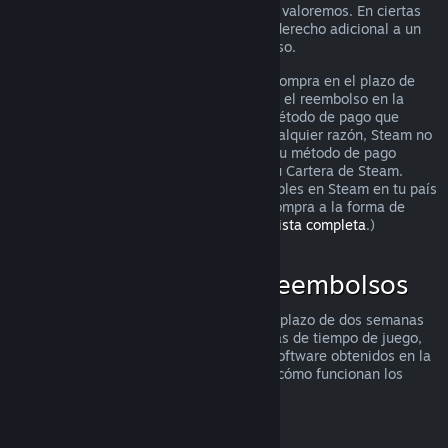
puedes solicitarlo igualmente para que lo valoremos. En ciertas
jurisdicciones, los clientes pueden tener derecho adicional a un
reembolso cuando el juego está defectuoso.
Se te hará un reembolso completo de tu compra en el plazo de
una semana tras su aprobación. Recibirás el reembolso en la
Cartera de Steam o mediante el mismo método de pago que
utilizaste para hacer la compra. Si, por cualquier razón, Steam no
puede realizar un reembolso a través de tu método de pago
inicial, se acreditará el importe total en tu Cartera de Steam.
(Algunos de los métodos de pago disponibles en Steam en tu país
pueden no admitir el reembolso de una compra a la forma de
pago original.
Haz clic aquí para ver una lista completa
.)
Dónde se aplican los reembolsos
La oferta de reembolsos de Steam, en un plazo de dos semanas
desde la compra y con menos de dos horas de tiempo de juego,
se aplica a los juegos y aplicaciones de software obtenidos en la
tienda de Steam. He aquí un resumen de cómo funcionan los
reembolsos con otros tipos de compras.
Reembolsos en contenido descargable