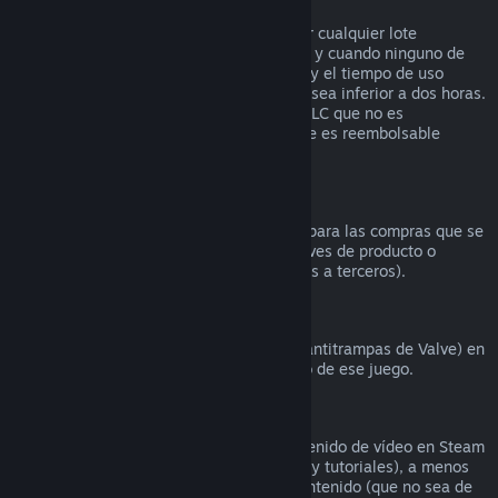
Reembolsos en lotes
Puedes recibir un reembolso completo por cualquier lote
comprado en la tienda de Steam, siempre y cuando ninguno de
los artículos del lote se haya transferido, y el tiempo de uso
combinado de todos los artículos del lote sea inferior a dos horas.
Si un lote incluye un artículo de juego o DLC que no es
reembolsable, Steam te dirá si todo el lote es reembolsable
durante el proceso de compra.
Compras realizadas fuera de Steam
Valve no puede proporcionar reembolsos para las compras que se
realicen fuera de Steam (por ejemplo, claves de producto o
tarjetas de la Cartera de Steam compradas a terceros).
Bloqueos por VAC
Si te han bloqueado por VAC (el sistema antitrampas de Valve) en
un juego, pierdes el derecho al reembolso de ese juego.
Contenido de vídeo
No podemos ofrecer reembolsos por contenido de vídeo en Steam
(p. ej., películas, cortos, series, episodios y tutoriales), a menos
que el vídeo venga en un lote con otro contenido (que no sea de