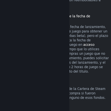
través de Steam.
Reembolsos de títulos comprados antes de la fecha de
lanzamiento
Si compras un título en Steam antes de la fecha de lanzamiento,
se aplica el límite de 2 horas de tiempo de juego para obtener un
reembolso (excepto en el caso de las pruebas beta), pero el plazo
de devolución de 14 días no empieza hasta la fecha de
lanzamiento. Por ejemplo, si compras un juego en
acceso
anticipado
o
acceso avanzado
, todo el tiempo que lo utilices
cuenta para el límite de 2 horas. Si precompras un juego que no
esté disponible antes de la fecha de lanzamiento, puedes solicitar
un reembolso en cualquier momento antes del lanzamiento, y el
plazo estándar de devolución de 14 días o 2 horas de juego se
aplicará a partir de la fecha de lanzamiento del título.
Reembolsos a la Cartera de Steam
Puedes solicitar un reembolso de fondos de la Cartera de Steam
durante los siguientes catorce días de la compra si fueron
comprados en Steam y no has utilizado ninguno de esos fondos.
Suscripciones renovables