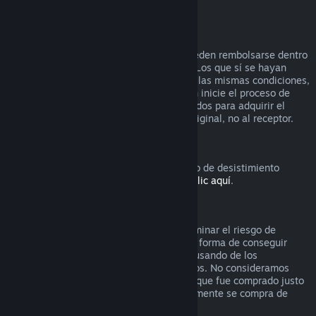
vídeo) reembolsable.
Reembolsos en regalos
Los regalos que no se hayan activado pueden rembolsarse dentro
del período estándar de 14 días/2 horas. Los que sí se hayan
activado también pueden rembolsarse en las mismas condiciones,
pero debe ser el receptor del regalo quien inicie el proceso de
rembolso. En este caso, los fondos utilizados para adquirir el
regalo le serán devueltos al comprador original, no al receptor.
Derecho de desistimiento europeo
Si quieres saber cómo funciona el derecho de desistimiento
europeo para los clientes de Steam,
haz clic aquí
.
Abuso
Los reembolsos están diseñados para eliminar el riesgo de
compra de títulos en Steam, no como una forma de conseguir
juegos gratis. Si nos parece que estás abusando de los
reembolsos, podemos dejar de ofrecértelos. No consideramos
abuso solicitar un reembolso de un título que fue comprado justo
antes de unas rebajas si luego inmediatamente se compra de
nuevo ese título por el precio rebajado.