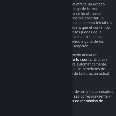
Para algunos contenidos y servicios, Steam ofrece un acceso
periódico (p. ej., mensual o anual) que se paga de forma
recurrente. Si una suscripción renovable no se ha utilizado
durante el ciclo de facturación actual, es posible solicitar un
reembolso durante las 48 horas siguientes a la compra inicial o a
cualquier renovación automática. Se considera que el contenido
se ha utilizado si se ha jugado a alguno de los juegos de la
suscripción durante el ciclo de facturación actual o si se ha
utilizado, consumido, modificado o transferido alguno de los
beneficios o descuentos incluidos en la suscripción.
Recuerda que puedes cancelar una suscripción activa en
cualquier momento yendo a los
detalles de tu cuenta
. Una vez
cancelada, la suscripción ya no se renovará automáticamente,
pero mantendrás el acceso al contenido y a los beneficios de
dicha suscripción hasta el final de tu ciclo de facturación actual.
Hardware de Steam
Es posible solicitar un reembolso por el hardware y los accesorios
adquiridos a través de Steam dentro del plazo correspondiente y
según el proceso establecido en la
Política de reembolso de
hardware
.