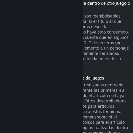
(Contenido de la tienda de Steam utilizable dentro de otro juego o
aplicación de software, "DLC")
Los DLC adquiridos en la tienda de Steam son reembolsables
durante catorce días después de su compra, si el título al que
pertenecen se ha jugado menos de dos horas desde la
adquisición del DLC, y siempre que este no haya sido consumido,
modificado o transferido. Por favor, ten en cuenta que en algunos
casos Steam no podrá reembolsar ciertos DLC de terceros (por
ejemplo, si el DLC sube de nivel irreversiblemente a un personaje
del juego). Estas excepciones estarán claramente señaladas
como no reembolsables en la página de la tienda antes de su
compra.
Reembolsos en compras realizadas dentro de juegos
Steam ofrecerá reembolsos para compras realizadas dentro de
cualquier juego desarrollado por Valve durante las primeras 48
horas tras su adquisición, siempre y cuando el artículo no haya
sido consumido, modificado o transferido. Otros desarrolladores
tendrán la opción de activar los reembolsos para artículos
adquiridos dentro de sus juegos de acuerdo a estos términos.
Steam te informará en el momento de la compra sobre si el
desarrollador ha optado por ofrecer reembolsos para el artículo
que vas a adquirir. De lo contrario, las compras realizadas dentro
de juegos no desarrollados por Valve no son reembolsables a