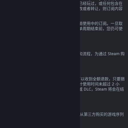
款。如果订阅内的任何游戏在当前账单周期已经玩过，或任何包含在
订阅内的福利和折扣已经被使用、消费、修改或者转让，则订阅内容
都会被认定为已使用。
请注意您可以通过前往
您的帐户明细
随时取消使用中的订阅。一旦取
消，您的订阅将不再自动续费，但在当前账单周期结束前，您仍可使
用订阅中的内容和福利。
Steam 硬件
您可以根据
硬件退款政策
所规定的适用期限和流程，为通过 Steam 购
买的 Steam 硬件及配件申请退款。
捆绑包退款
对于在 Steam 商店购买的任意捆绑包您都可以收到全额退款，只要捆
绑包中的所有物品都未转让且所有内容的累计使用时间未超过 2 小
时。若捆绑包中包含概不退款的游戏内物品或 DLC，Steam 将会在结
算时告诉您整个捆绑包是否接受退款。
非 Steam 购买
Valve 无法提供非 Steam 购买的退款（比如从第三方购买的游戏序列
号或 Steam 钱包充值卡）。