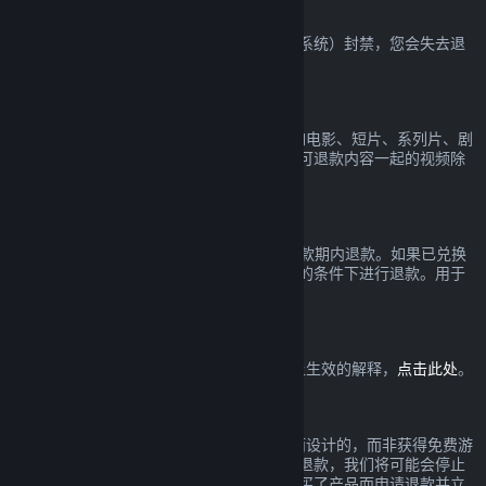
VAC 封禁
如果您在一款游戏中被 VAC（Valve 反作弊系统）封禁，您会失去退
款该游戏的权利。
视频内容
我们无法在 Steam 上对视频提供退款（比如电影、短片、系列片、剧
集和教程），在捆绑包里与其它（非视频）可退款内容一起的视频除
外。
礼物退款
未兑换的礼物可以在标准的 14 天/2 小时退款期内退款。如果已兑换
的礼物由礼物接收人发起退款，可以在相同的条件下进行退款。用于
购买礼物的资金将被退还给原先的购买者。
欧盟撤回权
欲查看欧盟撤回权如何在 Steam 消费者身上生效的解释，
点击此处
。
滥用
退款是为了降低在 Steam 购买产品的风险而设计的，而非获得免费游
戏的一个方式。如果在我们看来您正在滥用退款，我们将可能会停止
给您提供退款。若您因在一个折扣前全价购买了产品而申请退款并立