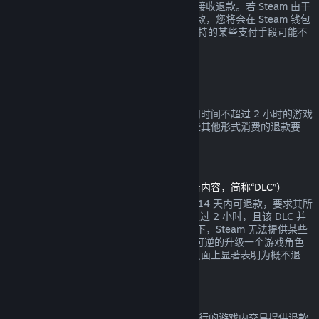
钱包余额或您消费时使用的相同支付手段来接收退款。若 Steam 由于
任何原因无法通过您最初的支付方式进行退款，您将会在 Steam 钱包
中收到全额退款。（Steam 在您的国家所支持的某些支付手段可能不
支持交易退款。
点击这里查看完整列表
。）
退款适用条件
对于自 Steam 商店购买于两周之内，且使用时间不超过 2 小时的游戏
或软件，都可提供 Steam 退款。以下是一些其他形式消费的退款要
求。
可下载内容退款
（在另一款游戏或软件中可用的 Steam 商店内容，简称“DLC”）
通过 Steam 商店购买的 DLC 自购买之日起 14 天内可退款，要求其所
依赖的产品自 DLC 购买之时起运行时间不超过 2 小时，且该 DLC 并
未被消耗、修改或转让。请注意在某些情况下，Steam 无法提供某些
第三方 DLC 的退款（例如，当该 DLC 会不可逆的升级一个游戏角色
时）。这些例外将在购买前的 Steam 商店页面上显著表明为概不退
款。
游戏内购买退款
Steam 将给任何由 Valve 开发的游戏中所进行的游戏内交易提供退款