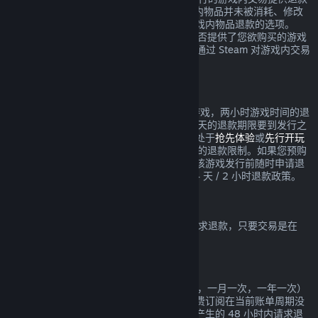
服务，要求在交易发生的 48 小时内，游戏内物品并未被消耗、修改
或转让。第三方开发者也将获得是否启用游戏内物品退款的选项。
Steam 将在交易时提醒您该游戏的开发者是否提供了您欲购买的游戏
内物品的退款。否则，非 Valve 游戏将无法通过 Steam 对游戏内交易
进行退款。
在发行日期之前所购买游戏的退款
如果您于发行日期之前在 Steam 上购买了游戏，两小时游戏时间的退
款限制依然适用（Beta 测试除外），但 14 天的退款期限要到发行之
日才开始计算。举例而言，如果您购买的是处于
抢先体验
或
先行开玩
的游戏，那么任何游戏时间都将计入 2 小时的退款限制。如果您预购
了在发行日期之前不可玩的游戏，则可以在该游戏发行前随时申请退
款，而在游戏发行日之后，将实施标准的 14 天 / 2 小时退款政策。
Steam 钱包退款
您可以在 Steam 钱包充值后的 14 天之内请求退款，只要交易是在
Steam 上进行的，且资金尚未使用。
可续费的订阅
Steam 针对一些内容和服务提供定期（例如，一月一次，一年一次）
使用，您需要定期为此付费。如果一项可续费订阅在当前账单周期没
有使用，您可以在初次购买或任何自动续费产生的 48 小时内请求退