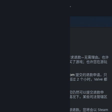
登录
商店
社区
Steam 退款
关于
您可以几乎为自己在 Steam 上的所有购买要求退款—无需理由。也许
您的电脑未达到硬件需求；也许您不小心购买了游戏；也许您在游玩
客服
了一小时后发现游戏实在不符合您的口味。
都没关系。对于通过
help.steampowered.com
提交的退款申请，只
更改语言
要提交时处于规定的退款期间且游戏时间不超过 2 个小时，Valve 都
将提供无理由退款。
获取 Steam 手机应用
详情参见下文；即使超出了所述退款要求，您仍然可以提交退款申
请，我们将会酌情考虑。在游戏出现问题的情况下，某些司法管辖区
查看桌面版网站
的消费者可能拥有额外的退款权利。
您将在申请通过后的一周内收到您消费的全额退款。您将会以 Steam