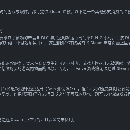
 小时的游戏或软件，都可提供 Steam 退款。以下是一些其他形式消费的退
”）
退款，要求其所依赖的产品自 DLC 购买之时起运行时间不超过 2 小时，且该
可逆的升级一个游戏角色时）。这些例外将在购买前的 Steam 商店页面上
戏内交易提供退款服务，要求在交易发生的 48 小时内，游戏内物品并未被
您欲购买的游戏内物品的退款。否则，非 Valve 游戏将无法通过 Stea
戏时间的退款限制依然适用（Beta 测试除外），但 14 天的退款期限
退款限制。如果您预购了在发行日期之前不可玩的游戏，则可以在该游戏发行
易是在 Steam 上进行的，且资金尚未使用。