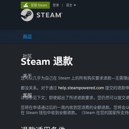
安装 Steam
登录
|
语言
商店
社区
Steam 退款
关于
您可以几乎为自己在 Steam 上的所有购买要求退款—无
都没关系。对于通过
help.steampowered.com
提交的退款申
客服
详情参见下文；即使超出了所述退款要求，您仍然可以提交
您将在申请通过后的一周内收到您消费的全额退款。您将会以 S
在 Steam 钱包中收到全额退款。（Steam 在您的国家