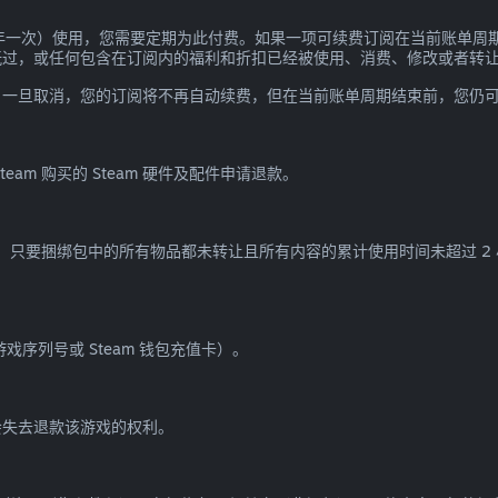
一年一次）使用，您需要定期为此付费。如果一项可续费订阅在当前账单周期
玩过，或任何包含在订阅内的福利和折扣已经被使用、消费、修改或者转
。一旦取消，您的订阅将不再自动续费，但在当前账单周期结束前，您仍
am 购买的 Steam 硬件及配件申请退款。
款，只要捆绑包中的所有物品都未转让且所有内容的累计使用时间未超过 2
游戏序列号或 Steam 钱包充值卡）。
您会失去退款该游戏的权利。