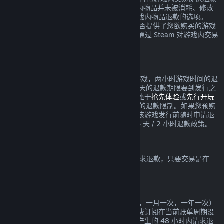
服务，要求在交易发生的 48 小时内，游戏内物品并未被消耗、修改
或转让。第三方开发者也将获得是否启用游戏内物品退款的选项。
Steam 将在交易时提醒您该游戏的开发者是否提供了您欲购买的游戏
内物品的退款。否则，非 Valve 游戏将无法通过 Steam 对游戏内交易
进行退款。
在发行日期之前所购买游戏的退款
如果您于发行日期之前在 Steam 上购买了游戏，两小时游戏时间的退
款限制依然适用（Beta 测试除外），但 14 天的退款期限要到发行之
日才开始计算。举例而言，如果您购买的是处于
抢先体验
或
先行开玩
的游戏，那么任何游戏时间都将计入 2 小时的退款限制。如果您预购
了在发行日期之前不可玩的游戏，则可以在该游戏发行前随时申请退
款，而在游戏发行日之后，将实施标准的 14 天 / 2 小时退款政策。
Steam 钱包退款
您可以在 Steam 钱包充值后的 14 天之内请求退款，只要交易是在
Steam 上进行的，且资金尚未使用。
可续费的订阅
Steam 针对一些内容和服务提供定期（例如，一月一次，一年一次）
使用，您需要定期为此付费。如果一项可续费订阅在当前账单周期没
有使用，您可以在初次购买或任何自动续费产生的 48 小时内请求退