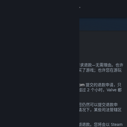
登录
商店
社区
Steam 退款
关于
您可以几乎为自己在 Steam 上的所有购买要求退款—无需理由。也许
您的电脑未达到硬件需求；也许您不小心购买了游戏；也许您在游玩
客服
了一小时后发现游戏实在不符合您的口味。
都没关系。对于通过
help.steampowered.com
提交的退款申请，只
更改语言
要提交时处于规定的退款期间且游戏时间不超过 2 个小时，Valve 都
将提供无理由退款。
获取 Steam 手机应用
详情参见下文；即使超出了所述退款要求，您仍然可以提交退款申
请，我们将会酌情考虑。在游戏出现问题的情况下，某些司法管辖区
查看桌面版网站
的消费者可能拥有额外的退款权利。
您将在申请通过后的一周内收到您消费的全额退款。您将会以 Steam