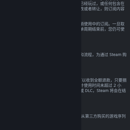
款。如果订阅内的任何游戏在当前账单周期已经玩过，或任何包含在
订阅内的福利和折扣已经被使用、消费、修改或者转让，则订阅内容
都会被认定为已使用。
请注意您可以通过前往
您的帐户明细
随时取消使用中的订阅。一旦取
消，您的订阅将不再自动续费，但在当前账单周期结束前，您仍可使
用订阅中的内容和福利。
Steam 硬件
您可以根据
硬件退款政策
所规定的适用期限和流程，为通过 Steam 购
买的 Steam 硬件及配件申请退款。
捆绑包退款
对于在 Steam 商店购买的任意捆绑包您都可以收到全额退款，只要捆
绑包中的所有物品都未转让且所有内容的累计使用时间未超过 2 小
时。若捆绑包中包含概不退款的游戏内物品或 DLC，Steam 将会在结
算时告诉您整个捆绑包是否接受退款。
非 Steam 购买
Valve 无法提供非 Steam 购买的退款（比如从第三方购买的游戏序列
号或 Steam 钱包充值卡）。