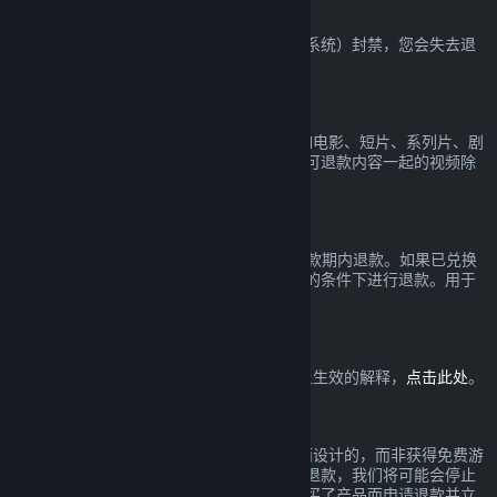
VAC 封禁
如果您在一款游戏中被 VAC（Valve 反作弊系统）封禁，您会失去退
款该游戏的权利。
视频内容
我们无法在 Steam 上对视频提供退款（比如电影、短片、系列片、剧
集和教程），在捆绑包里与其它（非视频）可退款内容一起的视频除
外。
礼物退款
未兑换的礼物可以在标准的 14 天/2 小时退款期内退款。如果已兑换
的礼物由礼物接收人发起退款，可以在相同的条件下进行退款。用于
购买礼物的资金将被退还给原先的购买者。
欧盟撤回权
欲查看欧盟撤回权如何在 Steam 消费者身上生效的解释，
点击此处
。
滥用
退款是为了降低在 Steam 购买产品的风险而设计的，而非获得免费游
戏的一个方式。如果在我们看来您正在滥用退款，我们将可能会停止
给您提供退款。若您因在一个折扣前全价购买了产品而申请退款并立