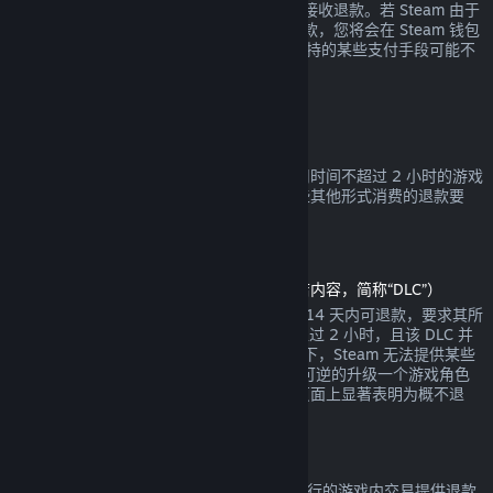
钱包余额或您消费时使用的相同支付手段来接收退款。若 Steam 由于
任何原因无法通过您最初的支付方式进行退款，您将会在 Steam 钱包
中收到全额退款。（Steam 在您的国家所支持的某些支付手段可能不
支持交易退款。
点击这里查看完整列表
。）
退款适用条件
对于自 Steam 商店购买于两周之内，且使用时间不超过 2 小时的游戏
或软件，都可提供 Steam 退款。以下是一些其他形式消费的退款要
求。
可下载内容退款
（在另一款游戏或软件中可用的 Steam 商店内容，简称“DLC”）
通过 Steam 商店购买的 DLC 自购买之日起 14 天内可退款，要求其所
依赖的产品自 DLC 购买之时起运行时间不超过 2 小时，且该 DLC 并
未被消耗、修改或转让。请注意在某些情况下，Steam 无法提供某些
第三方 DLC 的退款（例如，当该 DLC 会不可逆的升级一个游戏角色
时）。这些例外将在购买前的 Steam 商店页面上显著表明为概不退
款。
游戏内购买退款
Steam 将给任何由 Valve 开发的游戏中所进行的游戏内交易提供退款