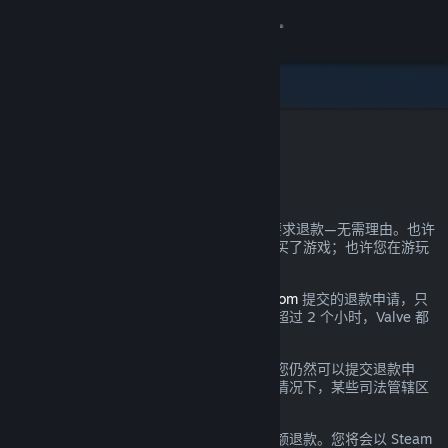
登录
商店
社区
Steam 退款
关于
您可以几乎为自己在 Steam 上的所有购买要求退款—无需理由。也许
您的电脑未达到硬件需求；也许您不小心购买了游戏；也许您在游玩
客服
了一小时后发现游戏实在不符合您的口味。
都没关系。对于通过
help.steampowered.com
提交的退款申请，只
更改语言
要提交时处于规定的退款期间且游戏时间不超过 2 个小时，Valve 都
将提供无理由退款。
获取 Steam 手机应用
详情参见下文；即使超出了所述退款要求，您仍然可以提交退款申
请，我们将会酌情考虑。在游戏出现问题的情况下，某些司法管辖区
查看桌面版网站
的消费者可能拥有额外的退款权利。
您将在申请通过后的一周内收到您消费的全额退款。您将会以 Steam