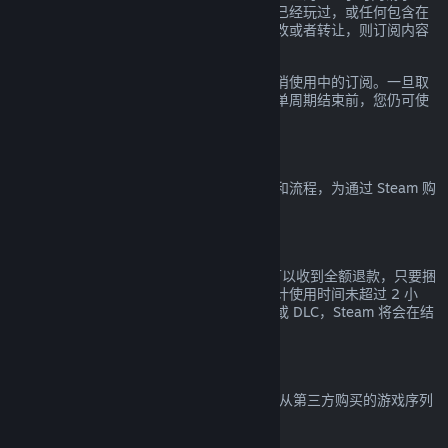
款。如果订阅内的任何游戏在当前账单周期已经玩过，或任何包含在
订阅内的福利和折扣已经被使用、消费、修改或者转让，则订阅内容
都会被认定为已使用。
请注意您可以通过前往
您的帐户明细
随时取消使用中的订阅。一旦取
消，您的订阅将不再自动续费，但在当前账单周期结束前，您仍可使
用订阅中的内容和福利。
Steam 硬件
您可以根据
硬件退款政策
所规定的适用期限和流程，为通过 Steam 购
买的 Steam 硬件及配件申请退款。
捆绑包退款
对于在 Steam 商店购买的任意捆绑包您都可以收到全额退款，只要捆
绑包中的所有物品都未转让且所有内容的累计使用时间未超过 2 小
时。若捆绑包中包含概不退款的游戏内物品或 DLC，Steam 将会在结
算时告诉您整个捆绑包是否接受退款。
非 Steam 购买
Valve 无法提供非 Steam 购买的退款（比如从第三方购买的游戏序列
号或 Steam 钱包充值卡）。