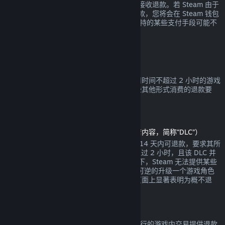
钱包余额或您消费时使用的相同支付手段来接收退款。若 Steam 由于
任何原因无法通过您最初的支付方式进行退款，您将会在 Steam 钱包
中收到全额退款。（Steam 在您的国家所支持的某些支付手段可能不
支持交易退款。
点击这里查看完整列表
。）
退款适用条件
对于自 Steam 商店购买于两周之内，且使用时间不超过 2 小时的游戏
或软件，都可提供 Steam 退款。以下是一些其他形式消费的退款要
求。
可下载内容退款
（在另一款游戏或软件中可用的 Steam 商店内容，简称“DLC”）
通过 Steam 商店购买的 DLC 自购买之日起 14 天内可退款，要求其所
依赖的产品自 DLC 购买之时起运行时间不超过 2 小时，且该 DLC 并
未被消耗、修改或转让。请注意在某些情况下，Steam 无法提供某些
第三方 DLC 的退款（例如，当该 DLC 会不可逆的升级一个游戏角色
时）。这些例外将在购买前的 Steam 商店页面上显著表明为概不退
款。
游戏内购买退款
Steam 将给任何由 Valve 开发的游戏中所进行的游戏内交易提供退款