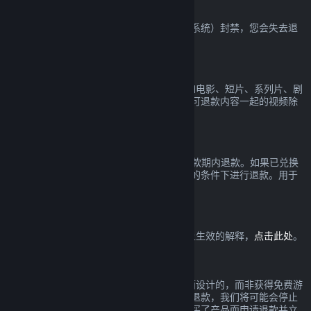
VAC 封禁
如果您在一款游戏中被 VAC（Valve 反作弊系统）封禁，您会失去退
款该游戏的权利。
视频内容
我们无法在 Steam 上对视频提供退款（比如电影、短片、系列片、剧
集和教程），在捆绑包里与其它（非视频）可退款内容一起的视频除
外。
礼物退款
未兑换的礼物可以在标准的 14 天/2 小时退款期内退款。如果已兑换
的礼物由礼物接收人发起退款，可以在相同的条件下进行退款。用于
购买礼物的资金将被退还给原先的购买者。
欧盟撤回权
欲查看欧盟撤回权如何在 Steam 消费者身上生效的解释，
点击此处
。
滥用
退款是为了降低在 Steam 购买产品的风险而设计的，而非获得免费游
戏的一个方式。如果在我们看来您正在滥用退款，我们将可能会停止
给您提供退款。若您因在一个折扣前全价购买了产品而申请退款并立