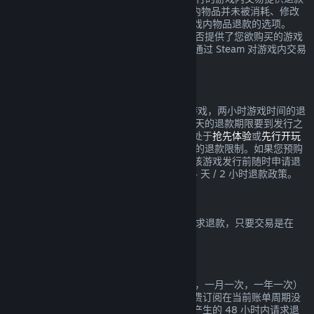
服务，要求在交易发生的 48 小时内，游戏内物品并未被消耗、修改
或转让。第三方开发者也将获得是否启用游戏内物品退款的选项。
Steam 将在交易时提醒您该游戏的开发者是否提供了您欲购买的游戏
内物品的退款。否则，非 Valve 游戏将无法通过 Steam 对游戏内交易
进行退款。
在发行日期之前所购买游戏的退款
如果您于发行日期之前在 Steam 上购买了游戏，两小时游戏时间的退
款限制依然适用（Beta 测试除外），但 14 天的退款期限要到发行之
日才开始计算。举例而言，如果您购买的是处于
抢先体验
或
先行开玩
的游戏，那么任何游戏时间都将计入 2 小时的退款限制。如果您预购
了在发行日期之前不可玩的游戏，则可以在该游戏发行前随时申请退
款，而在游戏发行日之后，将实施标准的 14 天 / 2 小时退款政策。
Steam 钱包退款
您可以在 Steam 钱包充值后的 14 天之内请求退款，只要交易是在
Steam 上进行的，且资金尚未使用。
可续费的订阅
Steam 针对一些内容和服务提供定期（例如，一月一次，一年一次）
使用，您需要定期为此付费。如果一项可续费订阅在当前账单周期没
有使用，您可以在初次购买或任何自动续费产生的 48 小时内请求退