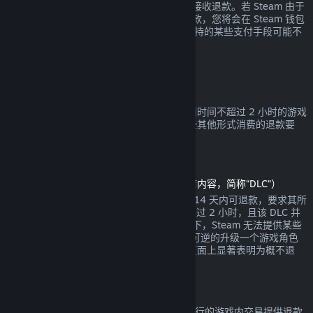
钱包余额或您消费时使用的相同支付手段来接收退款。若 Steam 由于
任何原因无法通过您最初的支付方式进行退款，您将会在 Steam 钱包
中收到全额退款。（Steam 在您的国家所支持的某些支付手段可能不
支持交易退款。
点击这里查看完整列表
。）
退款适用条件
对于自 Steam 商店购买于两周之内，且使用时间不超过 2 小时的游戏
或软件，都可提供 Steam 退款。以下是一些其他形式消费的退款要
求。
可下载内容退款
（在另一款游戏或软件中可用的 Steam 商店内容，简称“DLC”）
通过 Steam 商店购买的 DLC 自购买之日起 14 天内可退款，要求其所
依赖的产品自 DLC 购买之时起运行时间不超过 2 小时，且该 DLC 并
未被消耗、修改或转让。请注意在某些情况下，Steam 无法提供某些
第三方 DLC 的退款（例如，当该 DLC 会不可逆的升级一个游戏角色
时）。这些例外将在购买前的 Steam 商店页面上显著表明为概不退
款。
游戏内购买退款
Steam 将给任何由 Valve 开发的游戏中所进行的游戏内交易提供退款