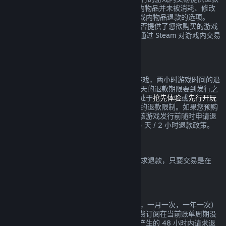
服务，要求在交易发生的 48 小时内，游戏内物品并未被消耗、修改
或转让。第三方开发者也将获得是否启用游戏内物品退款的选项。
Steam 将在交易时提醒您该游戏的开发者是否提供了您欲购买的游戏
内物品的退款。否则，非 Valve 游戏将无法通过 Steam 对游戏内交易
进行退款。
在发行日期之前所购买游戏的退款
如果您于发行日期之前在 Steam 上购买了游戏，两小时游戏时间的退
款限制依然适用（Beta 测试除外），但 14 天的退款期限要到发行之
日才开始计算。举例而言，如果您购买的是处于
抢先体验
或
先行开玩
的游戏，那么任何游戏时间都将计入 2 小时的退款限制。如果您预购
了在发行日期之前不可玩的游戏，则可以在该游戏发行前随时申请退
款，而在游戏发行日之后，将实施标准的 14 天 / 2 小时退款政策。
Steam 钱包退款
您可以在 Steam 钱包充值后的 14 天之内请求退款，只要交易是在
Steam 上进行的，且资金尚未使用。
可续费的订阅
Steam 针对一些内容和服务提供定期（例如，一月一次，一年一次）
使用，您需要定期为此付费。如果一项可续费订阅在当前账单周期没
有使用，您可以在初次购买或任何自动续费产生的 48 小时内请求退