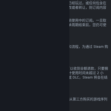
款。如果订阅内的任何游戏在当前账单周期已经玩过，或任何包含在
订阅内的福利和折扣已经被使用、消费、修改或者转让，则订阅内容
都会被认定为已使用。
请注意您可以通过前往
您的帐户明细
随时取消使用中的订阅。一旦取
消，您的订阅将不再自动续费，但在当前账单周期结束前，您仍可使
用订阅中的内容和福利。
Steam 硬件
您可以根据
硬件退款政策
所规定的适用期限和流程，为通过 Steam 购
买的 Steam 硬件及配件申请退款。
捆绑包退款
对于在 Steam 商店购买的任意捆绑包您都可以收到全额退款，只要捆
绑包中的所有物品都未转让且所有内容的累计使用时间未超过 2 小
时。若捆绑包中包含概不退款的游戏内物品或 DLC，Steam 将会在结
算时告诉您整个捆绑包是否接受退款。
非 Steam 购买
Valve 无法提供非 Steam 购买的退款（比如从第三方购买的游戏序列
号或 Steam 钱包充值卡）。