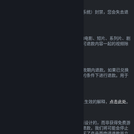
VAC 封禁
如果您在一款游戏中被 VAC（Valve 反作弊系统）封禁，您会失去退
款该游戏的权利。
视频内容
我们无法在 Steam 上对视频提供退款（比如电影、短片、系列片、剧
集和教程），在捆绑包里与其它（非视频）可退款内容一起的视频除
外。
礼物退款
未兑换的礼物可以在标准的 14 天/2 小时退款期内退款。如果已兑换
的礼物由礼物接收人发起退款，可以在相同的条件下进行退款。用于
购买礼物的资金将被退还给原先的购买者。
欧盟撤回权
欲查看欧盟撤回权如何在 Steam 消费者身上生效的解释，
点击此处
。
滥用
退款是为了降低在 Steam 购买产品的风险而设计的，而非获得免费游
戏的一个方式。如果在我们看来您正在滥用退款，我们将可能会停止
给您提供退款。若您因在一个折扣前全价购买了产品而申请退款并立