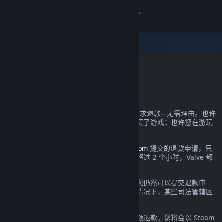
登录
商店
社区
Steam 退款
关于
您可以几乎为自己在 Steam 上的所有购买要求退款—无需理由。也许
您的电脑未达到硬件需求；也许您不小心购买了游戏；也许您在游玩
客服
了一小时后发现游戏实在不符合您的口味。
都没关系。对于通过
help.steampowered.com
提交的退款申请，只
更改语言
要提交时处于规定的退款期间且游戏时间不超过 2 个小时，Valve 都
将提供无理由退款。
获取 Steam 手机应用
详情参见下文；即使超出了所述退款要求，您仍然可以提交退款申
请，我们将会酌情考虑。在游戏出现问题的情况下，某些司法管辖区
查看桌面版网站
的消费者可能拥有额外的退款权利。
您将在申请通过后的一周内收到您消费的全额退款。您将会以 Steam