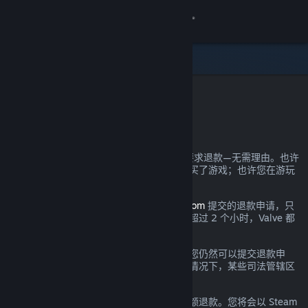
登录
商店
社区
Steam 退款
关于
您可以几乎为自己在 Steam 上的所有购买要求退款—无需理由。也许
您的电脑未达到硬件需求；也许您不小心购买了游戏；也许您在游玩
客服
了一小时后发现游戏实在不符合您的口味。
都没关系。对于通过
help.steampowered.com
提交的退款申请，只
更改语言
要提交时处于规定的退款期间且游戏时间不超过 2 个小时，Valve 都
将提供无理由退款。
获取 Steam 手机应用
详情参见下文；即使超出了所述退款要求，您仍然可以提交退款申
请，我们将会酌情考虑。在游戏出现问题的情况下，某些司法管辖区
查看桌面版网站
的消费者可能拥有额外的退款权利。
您将在申请通过后的一周内收到您消费的全额退款。您将会以 Steam