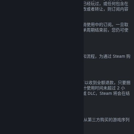
款。如果订阅内的任何游戏在当前账单周期已经玩过，或任何包含在
订阅内的福利和折扣已经被使用、消费、修改或者转让，则订阅内容
都会被认定为已使用。
请注意您可以通过前往
您的帐户明细
随时取消使用中的订阅。一旦取
消，您的订阅将不再自动续费，但在当前账单周期结束前，您仍可使
用订阅中的内容和福利。
Steam 硬件
您可以根据
硬件退款政策
所规定的适用期限和流程，为通过 Steam 购
买的 Steam 硬件及配件申请退款。
捆绑包退款
对于在 Steam 商店购买的任意捆绑包您都可以收到全额退款，只要捆
绑包中的所有物品都未转让且所有内容的累计使用时间未超过 2 小
时。若捆绑包中包含概不退款的游戏内物品或 DLC，Steam 将会在结
算时告诉您整个捆绑包是否接受退款。
非 Steam 购买
Valve 无法提供非 Steam 购买的退款（比如从第三方购买的游戏序列
号或 Steam 钱包充值卡）。