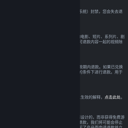
VAC 封禁
如果您在一款游戏中被 VAC（Valve 反作弊系统）封禁，您会失去退
款该游戏的权利。
视频内容
我们无法在 Steam 上对视频提供退款（比如电影、短片、系列片、剧
集和教程），在捆绑包里与其它（非视频）可退款内容一起的视频除
外。
礼物退款
未兑换的礼物可以在标准的 14 天/2 小时退款期内退款。如果已兑换
的礼物由礼物接收人发起退款，可以在相同的条件下进行退款。用于
购买礼物的资金将被退还给原先的购买者。
欧盟撤回权
欲查看欧盟撤回权如何在 Steam 消费者身上生效的解释，
点击此处
。
滥用
退款是为了降低在 Steam 购买产品的风险而设计的，而非获得免费游
戏的一个方式。如果在我们看来您正在滥用退款，我们将可能会停止
给您提供退款。若您因在一个折扣前全价购买了产品而申请退款并立