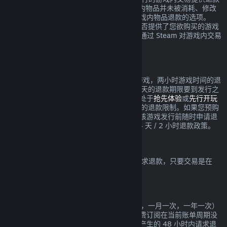
服务，要求在交易发生的 48 小时内，游戏内物品并未被消耗、修改
或转让。第三方开发者也将获得是否启用游戏内物品退款的选项。
Steam 将在交易时提醒您该游戏的开发者是否提供了您欲购买的游戏
内物品的退款。否则，非 Valve 游戏将无法通过 Steam 对游戏内交易
进行退款。
在发行日期之前所购买游戏的退款
如果您于发行日期之前在 Steam 上购买了游戏，两小时游戏时间的退
款限制依然适用（Beta 测试除外），但 14 天的退款期限要到发行之
日才开始计算。举例而言，如果您购买的是处于
抢先体验
或
先行开玩
的游戏，那么任何游戏时间都将计入 2 小时的退款限制。如果您预购
了在发行日期之前不可玩的游戏，则可以在该游戏发行前随时申请退
款，而在游戏发行日之后，将实施标准的 14 天 / 2 小时退款政策。
Steam 钱包退款
您可以在 Steam 钱包充值后的 14 天之内请求退款，只要交易是在
Steam 上进行的，且资金尚未使用。
可续费的订阅
Steam 针对一些内容和服务提供定期（例如，一月一次，一年一次）
使用，您需要定期为此付费。如果一项可续费订阅在当前账单周期没
有使用，您可以在初次购买或任何自动续费产生的 48 小时内请求退