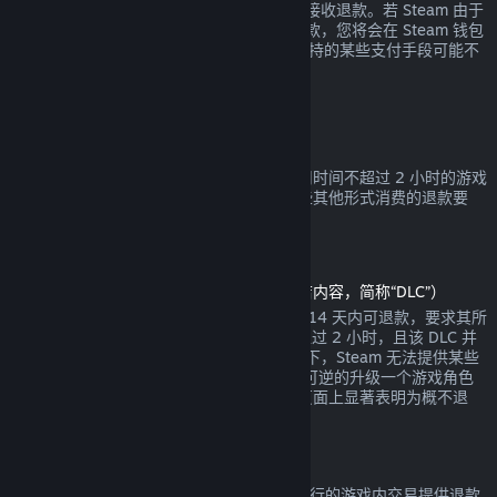
钱包余额或您消费时使用的相同支付手段来接收退款。若 Steam 由于
任何原因无法通过您最初的支付方式进行退款，您将会在 Steam 钱包
中收到全额退款。（Steam 在您的国家所支持的某些支付手段可能不
支持交易退款。
点击这里查看完整列表
。）
退款适用条件
对于自 Steam 商店购买于两周之内，且使用时间不超过 2 小时的游戏
或软件，都可提供 Steam 退款。以下是一些其他形式消费的退款要
求。
可下载内容退款
（在另一款游戏或软件中可用的 Steam 商店内容，简称“DLC”）
通过 Steam 商店购买的 DLC 自购买之日起 14 天内可退款，要求其所
依赖的产品自 DLC 购买之时起运行时间不超过 2 小时，且该 DLC 并
未被消耗、修改或转让。请注意在某些情况下，Steam 无法提供某些
第三方 DLC 的退款（例如，当该 DLC 会不可逆的升级一个游戏角色
时）。这些例外将在购买前的 Steam 商店页面上显著表明为概不退
款。
游戏内购买退款
Steam 将给任何由 Valve 开发的游戏中所进行的游戏内交易提供退款