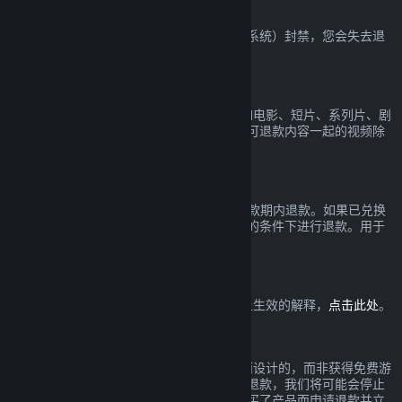
VAC 封禁
如果您在一款游戏中被 VAC（Valve 反作弊系统）封禁，您会失去退
款该游戏的权利。
视频内容
我们无法在 Steam 上对视频提供退款（比如电影、短片、系列片、剧
集和教程），在捆绑包里与其它（非视频）可退款内容一起的视频除
外。
礼物退款
未兑换的礼物可以在标准的 14 天/2 小时退款期内退款。如果已兑换
的礼物由礼物接收人发起退款，可以在相同的条件下进行退款。用于
购买礼物的资金将被退还给原先的购买者。
欧盟撤回权
欲查看欧盟撤回权如何在 Steam 消费者身上生效的解释，
点击此处
。
滥用
退款是为了降低在 Steam 购买产品的风险而设计的，而非获得免费游
戏的一个方式。如果在我们看来您正在滥用退款，我们将可能会停止
给您提供退款。若您因在一个折扣前全价购买了产品而申请退款并立