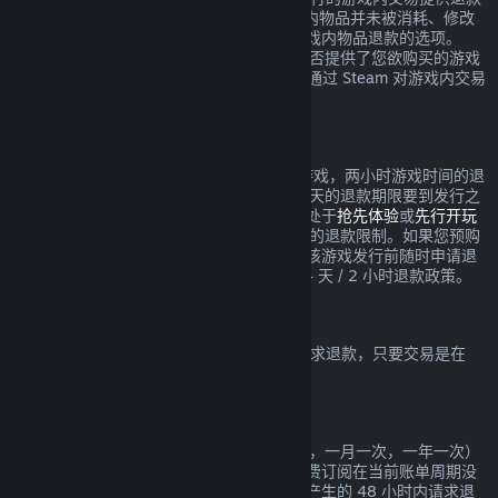
服务，要求在交易发生的 48 小时内，游戏内物品并未被消耗、修改
或转让。第三方开发者也将获得是否启用游戏内物品退款的选项。
Steam 将在交易时提醒您该游戏的开发者是否提供了您欲购买的游戏
内物品的退款。否则，非 Valve 游戏将无法通过 Steam 对游戏内交易
进行退款。
在发行日期之前所购买游戏的退款
如果您于发行日期之前在 Steam 上购买了游戏，两小时游戏时间的退
款限制依然适用（Beta 测试除外），但 14 天的退款期限要到发行之
日才开始计算。举例而言，如果您购买的是处于
抢先体验
或
先行开玩
的游戏，那么任何游戏时间都将计入 2 小时的退款限制。如果您预购
了在发行日期之前不可玩的游戏，则可以在该游戏发行前随时申请退
款，而在游戏发行日之后，将实施标准的 14 天 / 2 小时退款政策。
Steam 钱包退款
您可以在 Steam 钱包充值后的 14 天之内请求退款，只要交易是在
Steam 上进行的，且资金尚未使用。
可续费的订阅
Steam 针对一些内容和服务提供定期（例如，一月一次，一年一次）
使用，您需要定期为此付费。如果一项可续费订阅在当前账单周期没
有使用，您可以在初次购买或任何自动续费产生的 48 小时内请求退