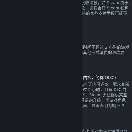
钱包余额或您消费时使用的相同支付手段来接收退款。若 Steam 由于
任何原因无法通过您最初的支付方式进行退款，您将会在 Steam 钱包
中收到全额退款。（Steam 在您的国家所支持的某些支付手段可能不
支持交易退款。
点击这里查看完整列表
。）
退款适用条件
对于自 Steam 商店购买于两周之内，且使用时间不超过 2 小时的游戏
或软件，都可提供 Steam 退款。以下是一些其他形式消费的退款要
求。
可下载内容退款
（在另一款游戏或软件中可用的 Steam 商店内容，简称“DLC”）
通过 Steam 商店购买的 DLC 自购买之日起 14 天内可退款，要求其所
依赖的产品自 DLC 购买之时起运行时间不超过 2 小时，且该 DLC 并
未被消耗、修改或转让。请注意在某些情况下，Steam 无法提供某些
第三方 DLC 的退款（例如，当该 DLC 会不可逆的升级一个游戏角色
时）。这些例外将在购买前的 Steam 商店页面上显著表明为概不退
款。
游戏内购买退款
Steam 将给任何由 Valve 开发的游戏中所进行的游戏内交易提供退款