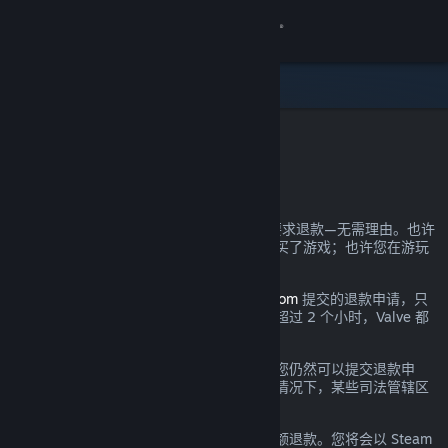
登录
商店
社区
Steam 退款
关于
您可以几乎为自己在 Steam 上的所有购买要求退款—无需理由。也许
您的电脑未达到硬件需求；也许您不小心购买了游戏；也许您在游玩
客服
了一小时后发现游戏实在不符合您的口味。
都没关系。对于通过
help.steampowered.com
提交的退款申请，只
更改语言
要提交时处于规定的退款期间且游戏时间不超过 2 个小时，Valve 都
将提供无理由退款。
获取 Steam 手机应用
详情参见下文；即使超出了所述退款要求，您仍然可以提交退款申
请，我们将会酌情考虑。在游戏出现问题的情况下，某些司法管辖区
查看桌面版网站
的消费者可能拥有额外的退款权利。
您将在申请通过后的一周内收到您消费的全额退款。您将会以 Steam