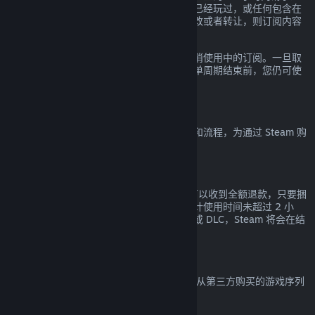
款。如果订阅内的任何游戏在当前账单周期已经玩过，或任何包含在
订阅内的福利和折扣已经被使用、消费、修改或者转让，则订阅内容
都会被认定为已使用。
请注意您可以通过前往
您的帐户明细
随时取消使用中的订阅。一旦取
消，您的订阅将不再自动续费，但在当前账单周期结束前，您仍可使
用订阅中的内容和福利。
Steam 硬件
您可以根据
硬件退款政策
所规定的适用期限和流程，为通过 Steam 购
买的 Steam 硬件及配件申请退款。
捆绑包退款
对于在 Steam 商店购买的任意捆绑包您都可以收到全额退款，只要捆
绑包中的所有物品都未转让且所有内容的累计使用时间未超过 2 小
时。若捆绑包中包含概不退款的游戏内物品或 DLC，Steam 将会在结
算时告诉您整个捆绑包是否接受退款。
非 Steam 购买
Valve 无法提供非 Steam 购买的退款（比如从第三方购买的游戏序列
号或 Steam 钱包充值卡）。