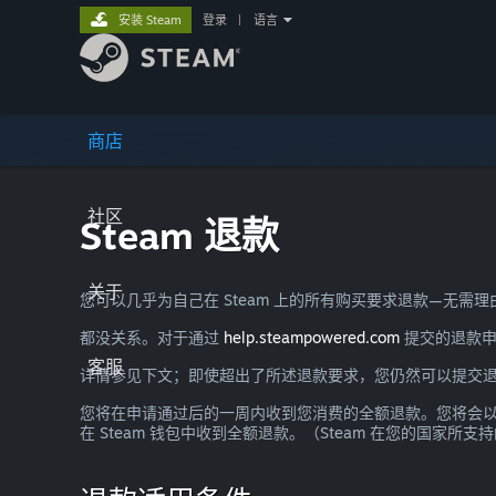
安装 Steam
登录
|
语言
商店
社区
Steam 退款
关于
您可以几乎为自己在 Steam 上的所有购买要求退款—无
都没关系。对于通过
help.steampowered.com
提交的退款申
客服
详情参见下文；即使超出了所述退款要求，您仍然可以提交
您将在申请通过后的一周内收到您消费的全额退款。您将会以 S
在 Steam 钱包中收到全额退款。（Steam 在您的国家