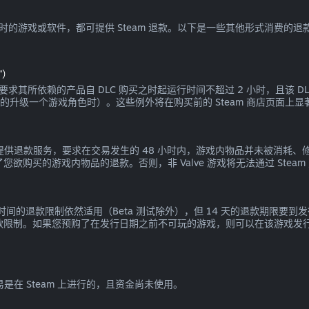
 小时的游戏或软件，都可提供 Steam 退款。以下是一些其他形式消费的退
”）
退款，要求其所依赖的产品自 DLC 购买之时起运行时间不超过 2 小时，且该
可逆的升级一个游戏角色时）。这些例外将在购买前的 Steam 商店页面上
戏内交易提供退款服务，要求在交易发生的 48 小时内，游戏内物品并未被
您欲购买的游戏内物品的退款。否则，非 Valve 游戏将无法通过 Stea
戏时间的退款限制依然适用（Beta 测试除外），但 14 天的退款期限
退款限制。如果您预购了在发行日期之前不可玩的游戏，则可以在该游戏发行
易是在 Steam 上进行的，且资金尚未使用。