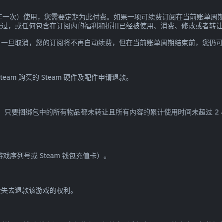
一年一次）使用，您需要定期为此付费。如果一项可续费订阅在当前账单周期
玩过，或任何包含在订阅内的福利和折扣已经被使用、消费、修改或者转
。一旦取消，您的订阅将不再自动续费，但在当前账单周期结束前，您仍
am 购买的 Steam 硬件及配件申请退款。
款，只要捆绑包中的所有物品都未转让且所有内容的累计使用时间未超过 2
游戏序列号或 Steam 钱包充值卡）。
您会失去退款该游戏的权利。