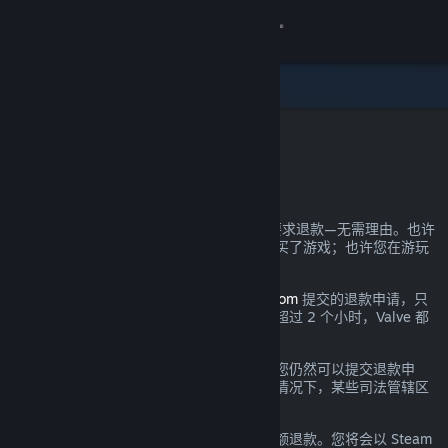
登录
商店
社区
Steam 退款
关于
您可以几乎为自己在 Steam 上的所有购买要求退款—无需理由。也许
您的电脑未达到硬件需求；也许您不小心购买了游戏；也许您在游玩
客服
了一小时后发现游戏实在不符合您的口味。
都没关系。对于通过
help.steampowered.com
提交的退款申请，只
更改语言
要提交时处于规定的退款期间且游戏时间不超过 2 个小时，Valve 都
将提供无理由退款。
获取 Steam 手机应用
详情参见下文；即使超出了所述退款要求，您仍然可以提交退款申
请，我们将会酌情考虑。在游戏出现问题的情况下，某些司法管辖区
查看桌面版网站
的消费者可能拥有额外的退款权利。
您将在申请通过后的一周内收到您消费的全额退款。您将会以 Steam