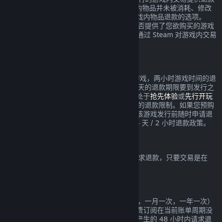
服务，要求在交易发生的 48 小时内，游戏内物品并未被消耗、修改
或转让。第三方开发者也将获得是否启用游戏内物品退款的选项。
Steam 将在交易时提醒您该游戏的开发者是否提供了您欲购买的游戏
内物品的退款。否则，非 Valve 游戏将无法通过 Steam 对游戏内交易
进行退款。
在发行日期之前所购买游戏的退款
如果您于发行日期之前在 Steam 上购买了游戏，两小时游戏时间的退
款限制依然适用（Beta 测试除外），但 14 天的退款期限要到发行之
日才开始计算。举例而言，如果您购买的是处于
抢先体验
或
先行开玩
的游戏，那么任何游戏时间都将计入 2 小时的退款限制。如果您预购
了在发行日期之前不可玩的游戏，则可以在该游戏发行前随时申请退
款，而在游戏发行日之后，将实施标准的 14 天 / 2 小时退款政策。
Steam 钱包退款
您可以在 Steam 钱包充值后的 14 天之内请求退款，只要交易是在
Steam 上进行的，且资金尚未使用。
可续费的订阅
Steam 针对一些内容和服务提供定期（例如，一月一次，一年一次）
使用，您需要定期为此付费。如果一项可续费订阅在当前账单周期没
有使用，您可以在初次购买或任何自动续费产生的 48 小时内请求退