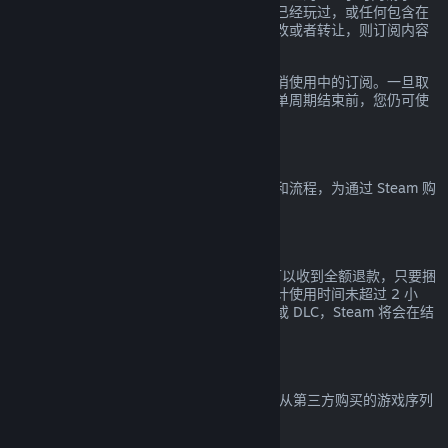
款。如果订阅内的任何游戏在当前账单周期已经玩过，或任何包含在
订阅内的福利和折扣已经被使用、消费、修改或者转让，则订阅内容
都会被认定为已使用。
请注意您可以通过前往
您的帐户明细
随时取消使用中的订阅。一旦取
消，您的订阅将不再自动续费，但在当前账单周期结束前，您仍可使
用订阅中的内容和福利。
Steam 硬件
您可以根据
硬件退款政策
所规定的适用期限和流程，为通过 Steam 购
买的 Steam 硬件及配件申请退款。
捆绑包退款
对于在 Steam 商店购买的任意捆绑包您都可以收到全额退款，只要捆
绑包中的所有物品都未转让且所有内容的累计使用时间未超过 2 小
时。若捆绑包中包含概不退款的游戏内物品或 DLC，Steam 将会在结
算时告诉您整个捆绑包是否接受退款。
非 Steam 购买
Valve 无法提供非 Steam 购买的退款（比如从第三方购买的游戏序列
号或 Steam 钱包充值卡）。