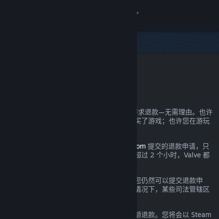
登录
商店
社区
Steam 退款
关于
您可以几乎为自己在 Steam 上的所有购买要求退款—无需理由。也许
您的电脑未达到硬件需求；也许您不小心购买了游戏；也许您在游玩
客服
了一小时后发现游戏实在不符合您的口味。
都没关系。对于通过
help.steampowered.com
提交的退款申请，只
更改语言
要提交时处于规定的退款期间且游戏时间不超过 2 个小时，Valve 都
将提供无理由退款。
获取 Steam 手机应用
详情参见下文；即使超出了所述退款要求，您仍然可以提交退款申
请，我们将会酌情考虑。在游戏出现问题的情况下，某些司法管辖区
查看桌面版网站
的消费者可能拥有额外的退款权利。
您将在申请通过后的一周内收到您消费的全额退款。您将会以 Steam