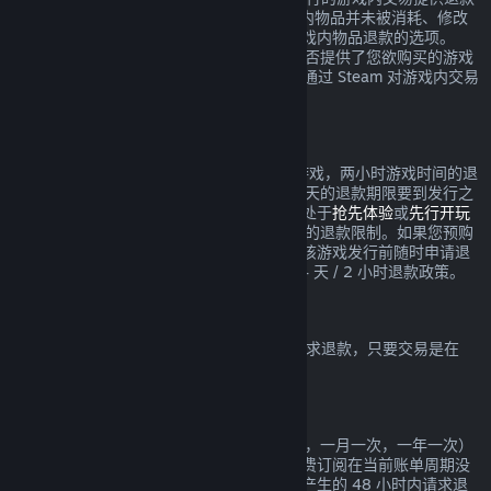
服务，要求在交易发生的 48 小时内，游戏内物品并未被消耗、修改
或转让。第三方开发者也将获得是否启用游戏内物品退款的选项。
Steam 将在交易时提醒您该游戏的开发者是否提供了您欲购买的游戏
内物品的退款。否则，非 Valve 游戏将无法通过 Steam 对游戏内交易
进行退款。
在发行日期之前所购买游戏的退款
如果您于发行日期之前在 Steam 上购买了游戏，两小时游戏时间的退
款限制依然适用（Beta 测试除外），但 14 天的退款期限要到发行之
日才开始计算。举例而言，如果您购买的是处于
抢先体验
或
先行开玩
的游戏，那么任何游戏时间都将计入 2 小时的退款限制。如果您预购
了在发行日期之前不可玩的游戏，则可以在该游戏发行前随时申请退
款，而在游戏发行日之后，将实施标准的 14 天 / 2 小时退款政策。
Steam 钱包退款
您可以在 Steam 钱包充值后的 14 天之内请求退款，只要交易是在
Steam 上进行的，且资金尚未使用。
可续费的订阅
Steam 针对一些内容和服务提供定期（例如，一月一次，一年一次）
使用，您需要定期为此付费。如果一项可续费订阅在当前账单周期没
有使用，您可以在初次购买或任何自动续费产生的 48 小时内请求退