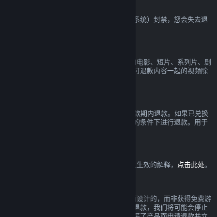
VAC 封禁
如果您在一款游戏中被 VAC（Valve 反作弊系统）封禁，您会失去退
款该游戏的权利。
视频内容
我们无法在 Steam 上对视频提供退款（比如电影、短片、系列片、剧
集和教程），在捆绑包里与其它（非视频）可退款内容一起的视频除
外。
礼物退款
未兑换的礼物可以在标准的 14 天/2 小时退款期内退款。如果已兑换
的礼物由礼物接收人发起退款，可以在相同的条件下进行退款。用于
购买礼物的资金将被退还给原先的购买者。
欧盟撤回权
欲查看欧盟撤回权如何在 Steam 消费者身上生效的解释，
点击此处
。
滥用
退款是为了降低在 Steam 购买产品的风险而设计的，而非获得免费游
戏的一个方式。如果在我们看来您正在滥用退款，我们将可能会停止
给您提供退款。若您因在一个折扣前全价购买了产品而申请退款并立