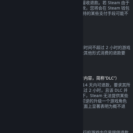
钱包余额或您消费时使用的相同支付手段来接收退款。若 Steam 由于
任何原因无法通过您最初的支付方式进行退款，您将会在 Steam 钱包
中收到全额退款。（Steam 在您的国家所支持的某些支付手段可能不
支持交易退款。
点击这里查看完整列表
。）
退款适用条件
对于自 Steam 商店购买于两周之内，且使用时间不超过 2 小时的游戏
或软件，都可提供 Steam 退款。以下是一些其他形式消费的退款要
求。
可下载内容退款
（在另一款游戏或软件中可用的 Steam 商店内容，简称“DLC”）
通过 Steam 商店购买的 DLC 自购买之日起 14 天内可退款，要求其所
依赖的产品自 DLC 购买之时起运行时间不超过 2 小时，且该 DLC 并
未被消耗、修改或转让。请注意在某些情况下，Steam 无法提供某些
第三方 DLC 的退款（例如，当该 DLC 会不可逆的升级一个游戏角色
时）。这些例外将在购买前的 Steam 商店页面上显著表明为概不退
款。
游戏内购买退款
Steam 将给任何由 Valve 开发的游戏中所进行的游戏内交易提供退款