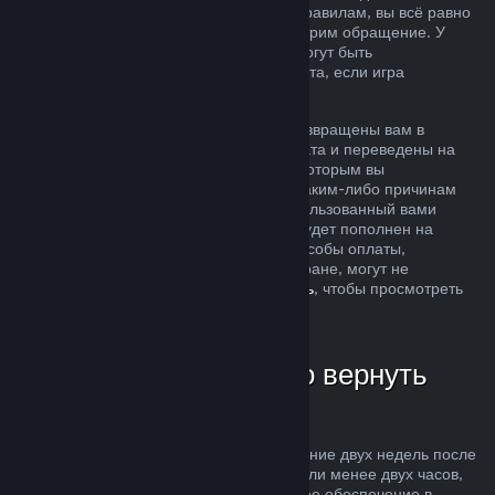
ситуация не соответствует описанным правилам, вы всё равно
можете запросить возврат, и мы рассмотрим обращение. У
пользователей из некоторых регионов могут быть
дополнительные права на запрос возврата, если игра
неисправна.
Средства за покупку будут полностью возвращены вам в
течение недели после одобрения возврата и переведены на
кошелек Steam или тот способ оплаты, которым вы
воспользовались при покупке. Если по каким-либо причинам
Steam не сможет вернуть деньги на использованный вами
способ оплаты, то ваш кошелек Steam будет пополнен на
соответствующую сумму (некоторые способы оплаты,
доступные в магазине Steam в вашей стране, могут не
поддерживать возвраты —
нажмите здесь
, чтобы просмотреть
полный список).
В каких случаях можно вернуть
деньги
Возможность осуществить возврат в течение двух недель после
покупки за продукты, в которых вы провели менее двух часов,
распространяется на игры и программное обеспечение в