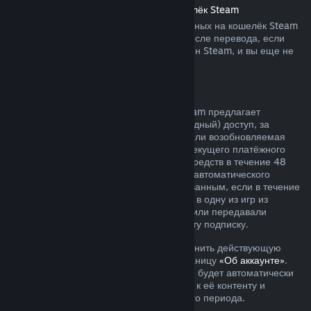
Возврат средств, переведённых на кошелёк Steam
Вы можете запросить возврат переведённых на кошелёк Steam
средств в течение четырнадцати дней после перевода, если
средства были переведены через магазин Steam, и вы еще не
воспользовались ими.
Возобновляемые подписки
Для определённого контента и услуг Steam предлагает
периодический (ежемесячный или ежегодный) доступ, за
который взимается регулярная плата. Если возобновляемая
подписка не использовалась в течение текущего платёжного
периода, вы можете запросить возврат средств в течение 48
часов с момента покупки или с момента автоматического
продления. Контент считается использованным, если в течение
текущего платёжного периода вы играли в одну из игр из
подписки либо использовали, изменяли или передавали
преимущества или скидки, входящие в эту подписку.
Обратите внимание, что вы можете отменить действующую
подписку в любое время, перейдя на станицу
«Об аккаунте»
.
После отмены ваша подписка больше не будет автоматически
продлеваться, но у вас останется доступ к её контенту и
преимуществам до окончания платёжного периода.