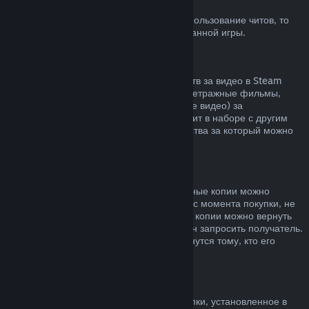
Блокировка системой VAC
Если вы получили блокировку VAC за использование читов, то
вы теряете право на возврат заблокированной игры.
Видеоконтент
Мы не можем предложить возврат средств за видео в Steam
(например, полнометражные и короткометражные фильмы,
сериалы, их эпизоды, а также обучающие видео) за
исключением случаев, когда видео состоит в наборе с другим
контентом, не являющимся видео, средства за который можно
вернуть.
Возврат средств за подарки
Средства за неактивированные подарочные копии можно
вернуть по обычным правилам (14 дней с момента покупки, не
больше 2 часов в игре). Активированные копии можно вернуть
по таким же условиям, но возврат должен запросить получатель.
Средства, потраченные на подарок, вернутся тому, кто его
приобрел.
Право на отказ от покупки (ЕС)
Чтобы узнать, как право на отказ от покупки, установленное в