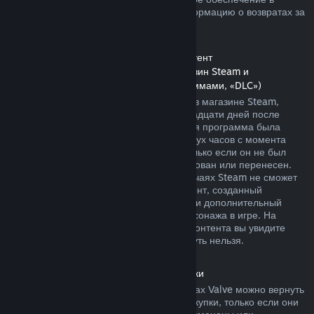
магазине Steam. Далее вы найдете информацию о возвратах за
другие виды покупок.
Возврат средств за дополнительный контент
(контент, распространяемый через магазин Steam и
используемый другими играми и программами, «DLC»)
За дополнительный контент, купленный в магазине Steam,
можно вернуть деньги в течение четырнадцати дней после
покупки, если соответствующая основная программа была
использована в течение не более чем двух часов с момента
покупки дополнительного контента, и только если он не был
безвозвратно израсходован, модифицирован или перенесен.
Пожалуйста, учтите, что в некоторых случаях Steam не сможет
вернуть деньги за дополнительный контент, созданный
сторонними компаниями, например, если дополнительный
контент навсегда повышает уровень персонажа в игре. На
страницах подобного дополнительного контента вы увидите
уведомление, что средства за него вернуть нельзя.
Возврат средств за внутриигровые покупки
Средства за внутриигровые товары в играх Valve можно вернуть
в течение сорока восьми часов после покупки, только если они