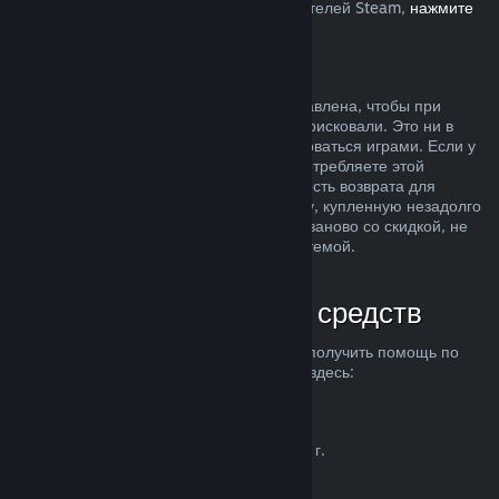
Европейском союзе, влияет на пользователей Steam,
нажмите
здесь
.
Злоупотребление
Возможность делать возвраты была добавлена, чтобы при
покупке продуктов в Steam вы ничем не рисковали. Это ни в
коем случае не способ бесплатно пользоваться играми. Если у
нас возникнут подозрения, что вы злоупотребляете этой
системой, мы можем отменить возможность возврата для
вашего аккаунта. Возврат средств за игру, купленную незадолго
до начала распродажи, чтобы купить ее заново со скидкой, не
считается злоупотреблением нашей системой.
Как запросить возврат средств
Вы можете запросить возврат средств и получить помощь по
другим проблемам с покупками в Steam здесь:
help.steampowered.com
.
Последнее обновление 23 апреля 2024 г.