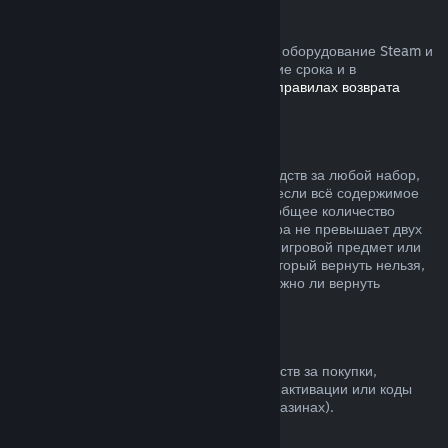
Устройства Steam
Вы можете запросить возврат средств за оборудование Steam и
аксессуары, купленные в Steam, в течение срока и в
соответствии с процессом, указанным в
правилах возврата
устройств
.
Возврат средств за наборы
Вы можете получить полный возврат средств за любой набор,
купленный в магазине Steam, но только если всё содержимое
набора находится на вашем аккаунте и общее количество
времени пользования товарами из набора не превышает двух
часов. Если к набору прилагается внутриигровой предмет или
дополнительный контент, средства за который вернуть нельзя,
при оформлении покупки вы узнаете, можно ли вернуть
средства за весь набор.
Покупки в других магазинах
Valve не может предложить возврат средств за покупки,
сделанные вне Steam (например, ключи активации или коды
кошелька Steam, купленные в других магазинах).