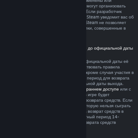
не были безвозвратно израсходованы, изменены или
перенесены. Другие разработчики также могут организовать
возвраты подобного рода в своих играх. Если разработчик
позволяет вернуть деньги за эти товары, Steam уведомит вас об
этом при покупке. В остальных случаях, Steam не позволяет
вернуть средства за внутриигровые покупки, совершенные в
играх сторонних разработчиков.
Возврат средств за игры, приобретённые до официальной даты
выхода
Если вы приобретаете игру в Steam до официальной даты её
выхода, для возврата средств будут действовать правила
двухчасового лимита игрового времени (кроме случая участия в
бета-тестировании), однако 14-дневный период для возврата
средств начнётся только после официальной даты выхода.
Например, если вы приобретаете игру в
раннем доступе
или с
предварительным доступом
, всё время в игре будет
засчитываться в двухчасовой лимит для возврата средств. Если
вы оформляете предзаказ для игры, в которую нельзя сыграть
до даты её выхода, вы можете запросить возврат средств в
любой момент до её выпуска, а стандартный период 14-
дневного и двухчасового лимитов для возврата средств
начнётся в день выхода игры.