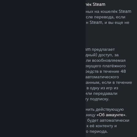
Возврат средств, переведённых на кошелёк Steam
Вы можете запросить возврат переведённых на кошелёк Steam
средств в течение четырнадцати дней после перевода, если
средства были переведены через магазин Steam, и вы еще не
воспользовались ими.
Возобновляемые подписки
Для определённого контента и услуг Steam предлагает
периодический (ежемесячный или ежегодный) доступ, за
который взимается регулярная плата. Если возобновляемая
подписка не использовалась в течение текущего платёжного
периода, вы можете запросить возврат средств в течение 48
часов с момента покупки или с момента автоматического
продления. Контент считается использованным, если в течение
текущего платёжного периода вы играли в одну из игр из
подписки либо использовали, изменяли или передавали
преимущества или скидки, входящие в эту подписку.
Обратите внимание, что вы можете отменить действующую
подписку в любое время, перейдя на станицу
«Об аккаунте»
.
После отмены ваша подписка больше не будет автоматически
продлеваться, но у вас останется доступ к её контенту и
преимуществам до окончания платёжного периода.