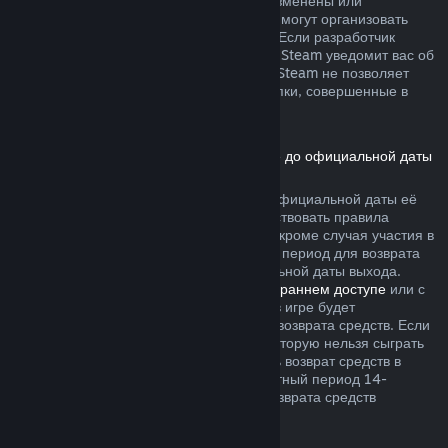
не были безвозвратно израсходованы, изменены или
перенесены. Другие разработчики также могут организовать
возвраты подобного рода в своих играх. Если разработчик
позволяет вернуть деньги за эти товары, Steam уведомит вас об
этом при покупке. В остальных случаях, Steam не позволяет
вернуть средства за внутриигровые покупки, совершенные в
играх сторонних разработчиков.
Возврат средств за игры, приобретённые до официальной даты
выхода
Если вы приобретаете игру в Steam до официальной даты её
выхода, для возврата средств будут действовать правила
двухчасового лимита игрового времени (кроме случая участия в
бета-тестировании), однако 14-дневный период для возврата
средств начнётся только после официальной даты выхода.
Например, если вы приобретаете игру в
раннем доступе
или с
предварительным доступом
, всё время в игре будет
засчитываться в двухчасовой лимит для возврата средств. Если
вы оформляете предзаказ для игры, в которую нельзя сыграть
до даты её выхода, вы можете запросить возврат средств в
любой момент до её выпуска, а стандартный период 14-
дневного и двухчасового лимитов для возврата средств
начнётся в день выхода игры.