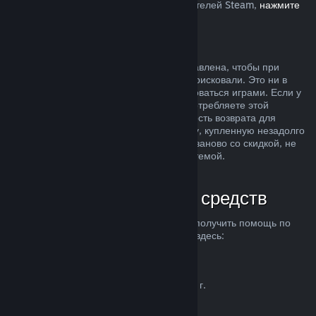
Европейском союзе, влияет на пользователей Steam,
нажмите
здесь
.
Злоупотребление
Возможность делать возвраты была добавлена, чтобы при
покупке продуктов в Steam вы ничем не рисковали. Это ни в
коем случае не способ бесплатно пользоваться играми. Если у
нас возникнут подозрения, что вы злоупотребляете этой
системой, мы можем отменить возможность возврата для
вашего аккаунта. Возврат средств за игру, купленную незадолго
до начала распродажи, чтобы купить ее заново со скидкой, не
считается злоупотреблением нашей системой.
Как запросить возврат средств
Вы можете запросить возврат средств и получить помощь по
другим проблемам с покупками в Steam здесь:
help.steampowered.com
.
Последнее обновление 23 апреля 2024 г.