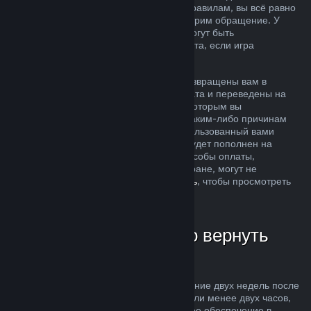
ситуация не соответствует описанным правилам, вы всё равно
можете запросить возврат, и мы рассмотрим обращение. У
пользователей из некоторых регионов могут быть
дополнительные права на запрос возврата, если игра
неисправна.
Средства за покупку будут полностью возвращены вам в
течение недели после одобрения возврата и переведены на
кошелек Steam или тот способ оплаты, которым вы
воспользовались при покупке. Если по каким-либо причинам
Steam не сможет вернуть деньги на использованный вами
способ оплаты, то ваш кошелек Steam будет пополнен на
соответствующую сумму (некоторые способы оплаты,
доступные в магазине Steam в вашей стране, могут не
поддерживать возвраты —
нажмите здесь
, чтобы просмотреть
полный список).
В каких случаях можно вернуть
деньги
Возможность осуществить возврат в течение двух недель после
покупки за продукты, в которых вы провели менее двух часов,
распространяется на игры и программное обеспечение в