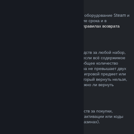
Устройства Steam
Вы можете запросить возврат средств за оборудование Steam и
аксессуары, купленные в Steam, в течение срока и в
соответствии с процессом, указанным в
правилах возврата
устройств
.
Возврат средств за наборы
Вы можете получить полный возврат средств за любой набор,
купленный в магазине Steam, но только если всё содержимое
набора находится на вашем аккаунте и общее количество
времени пользования товарами из набора не превышает двух
часов. Если к набору прилагается внутриигровой предмет или
дополнительный контент, средства за который вернуть нельзя,
при оформлении покупки вы узнаете, можно ли вернуть
средства за весь набор.
Покупки в других магазинах
Valve не может предложить возврат средств за покупки,
сделанные вне Steam (например, ключи активации или коды
кошелька Steam, купленные в других магазинах).