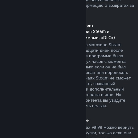
магазине Steam. Далее вы найдете информацию о возвратах за
другие виды покупок.
Возврат средств за дополнительный контент
(контент, распространяемый через магазин Steam и
используемый другими играми и программами, «DLC»)
За дополнительный контент, купленный в магазине Steam,
можно вернуть деньги в течение четырнадцати дней после
покупки, если соответствующая основная программа была
использована в течение не более чем двух часов с момента
покупки дополнительного контента, и только если он не был
безвозвратно израсходован, модифицирован или перенесен.
Пожалуйста, учтите, что в некоторых случаях Steam не сможет
вернуть деньги за дополнительный контент, созданный
сторонними компаниями, например, если дополнительный
контент навсегда повышает уровень персонажа в игре. На
страницах подобного дополнительного контента вы увидите
уведомление, что средства за него вернуть нельзя.
Возврат средств за внутриигровые покупки
Средства за внутриигровые товары в играх Valve можно вернуть
в течение сорока восьми часов после покупки, только если они