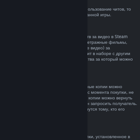
Блокировка системой VAC
Если вы получили блокировку VAC за использование читов, то
вы теряете право на возврат заблокированной игры.
Видеоконтент
Мы не можем предложить возврат средств за видео в Steam
(например, полнометражные и короткометражные фильмы,
сериалы, их эпизоды, а также обучающие видео) за
исключением случаев, когда видео состоит в наборе с другим
контентом, не являющимся видео, средства за который можно
вернуть.
Возврат средств за подарки
Средства за неактивированные подарочные копии можно
вернуть по обычным правилам (14 дней с момента покупки, не
больше 2 часов в игре). Активированные копии можно вернуть
по таким же условиям, но возврат должен запросить получатель.
Средства, потраченные на подарок, вернутся тому, кто его
приобрел.
Право на отказ от покупки (ЕС)
Чтобы узнать, как право на отказ от покупки, установленное в