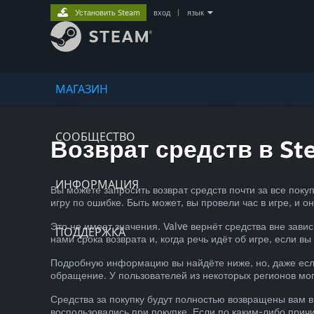
Установить Steam
вход
|
язык
МАГАЗИН
СООБЩЕСТВО
Возврат средств в St
ИНФОРМАЦИЯ
Вы можете запросить возврат средств почти за все пок
игру по ошибке. Быть может, вы провели час в игре, и о
Это не имеет значения. Valve вернёт средства вне зави
ПОДДЕРЖКА
нами срока возврата и, когда речь идёт об игре, если вы
Подробную информацию вы найдёте ниже, но, даже если
обращение. У пользователей из некоторых регионов мог
Средства за покупку будут полностью возвращены вам в
воспользовались при покупке. Если по каким-либо прич