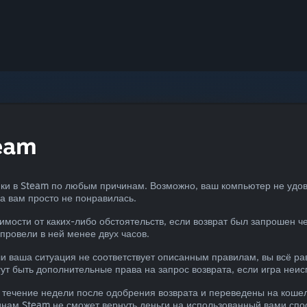
eam
упки в Steam по любым причинам. Возможно, ваш компьютер не уд
на вам просто не понравилась.
симости от каких-либо обстоятельств, если возврат был запрошен ч
 провели в ней менее двух часов.
 ваша ситуация не соответствует описанным правилам, вы всё ра
ут быть дополнительные права на запрос возврата, если игра неис
 течение недели после одобрения возврата и переведены на кошел
инам Steam не сможет вернуть деньги на использованный вами спо