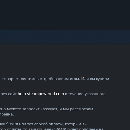
овлетворяет системным требованиям игры. Или вы купили
ерез сайт
help.steampowered.com
в течение указанного
вно можете запросить возврат, и мы рассмотрим
правна.
ек Steam или тот способ оплаты, которым вы
соб оплаты, то ваш кошелек Steam будет пополнен на