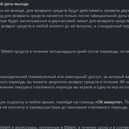
ой даты выхода
ы её выхода, для возврата средств будут действовать правила дву
од для возврата средств начнётся только после официальной даты
 игре будет засчитываться в двухчасовой лимит для возврата средс
 возврат средств в любой момент до её выпуска, а стандартный пе
Steam средств в течение четырнадцати дней после перевода, если
периодический (ежемесячный или ежегодный) доступ, за который в
ного периода, вы можете запросить возврат средств в течение 48 ч
течение текущего платёжного периода вы играли в одну из игр из 
ую подписку в любое время, перейдя на станицу
«Об аккаунте»
. П
 к её контенту и преимуществам до окончания платёжного периода.
team и аксессуары, купленные в Steam, в течение срока и в соотв