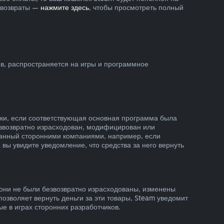
ь возвраты —
нажмите здесь
, чтобы просмотреть полный
ов, распространяется на игры и программное
пки, если соответствующая основная программа была
безвозвратно израсходован, модифицирован или
зданный сторонними компаниями, например, если
вы увидите уведомление, что средства за него вернуть
и они не были безвозвратно израсходованы, изменены
позволяет вернуть деньги за эти товары, Steam уведомит
ые в играх сторонних разработчиков.