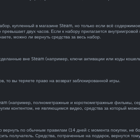
абор, купленный в магазине Steam, но только если всё содержимо
 превышает двух часов. Если к набору прилагается внутриигровой 
аете, можно ли вернуть средства за весь набор.
 сделанные вне Steam (например, ключи активации или коды кошель
в, то вы теряете право на возврат заблокированной игры.
team (например, полнометражные и короткометражные фильмы, сер
другим контентом, не являющимся видео, средства за который можно
 вернуть по обычным правилам (14 дней с момента покупки, не бо
сить получатель. Средства, потраченные на подарок, вернутся тому