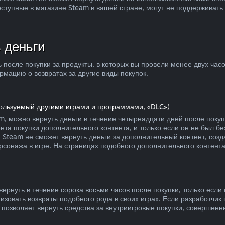
ступные в магазине Steam в вашей стране, могут не поддерживат
 деньги
ь после покупки за продукты, в которых вы провели менее двух час
мацию о возвратах за другие виды покупок.
пользуемый другими играми и программами, «DLC»)
m, можно вернуть деньги в течение четырнадцати дней после поку
ента покупки дополнительного контента, и только если он не был 
ях Steam не сможет вернуть деньги за дополнительный контент, со
сонажа в игре. На страницах подобного дополнительного контента 
вернуть в течение сорока восьми часов после покупки, только есл
изовать возвраты подобного рода в своих играх. Если разработчик 
е позволяет вернуть средства за внутриигровые покупки, совершенн