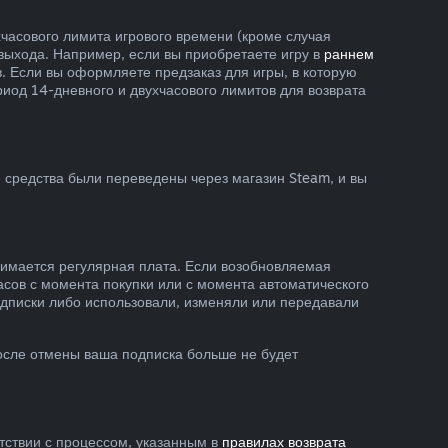
хчасового лимита игрового времени (кроме случая
 выхода. Например, если вы приобретаете игру в
раннем
тв. Если вы оформляете предзаказ для игры, в которую
риод 14-дневного и двухчасового лимитов для возврата
 средства были переведены через магазин Steam, и вы
зимается регулярная плата. Если возобновляемая
асов с момента покупки или с момента автоматического
подписки либо использовали, изменяли или передавали
осле отмены ваша подписка больше не будет
етствии с процессом, указанным в
правилах возврата