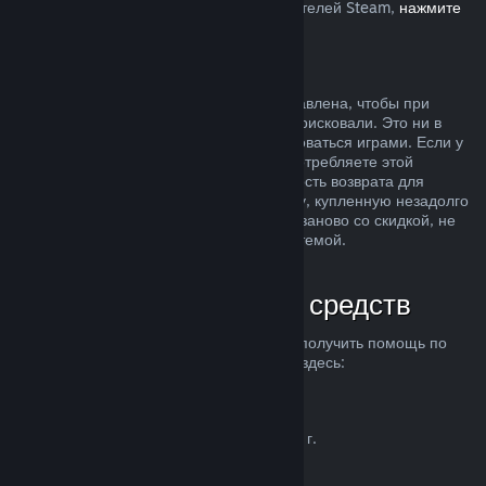
Европейском союзе, влияет на пользователей Steam,
нажмите
здесь
.
Злоупотребление
Возможность делать возвраты была добавлена, чтобы при
покупке продуктов в Steam вы ничем не рисковали. Это ни в
коем случае не способ бесплатно пользоваться играми. Если у
нас возникнут подозрения, что вы злоупотребляете этой
системой, мы можем отменить возможность возврата для
вашего аккаунта. Возврат средств за игру, купленную незадолго
до начала распродажи, чтобы купить ее заново со скидкой, не
считается злоупотреблением нашей системой.
Как запросить возврат средств
Вы можете запросить возврат средств и получить помощь по
другим проблемам с покупками в Steam здесь:
help.steampowered.com
.
Последнее обновление 23 апреля 2024 г.