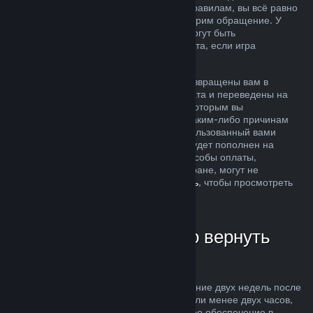
ситуация не соответствует описанным правилам, вы всё равно
можете запросить возврат, и мы рассмотрим обращение. У
пользователей из некоторых регионов могут быть
дополнительные права на запрос возврата, если игра
неисправна.
Средства за покупку будут полностью возвращены вам в
течение недели после одобрения возврата и переведены на
кошелек Steam или тот способ оплаты, которым вы
воспользовались при покупке. Если по каким-либо причинам
Steam не сможет вернуть деньги на использованный вами
способ оплаты, то ваш кошелек Steam будет пополнен на
соответствующую сумму (некоторые способы оплаты,
доступные в магазине Steam в вашей стране, могут не
поддерживать возвраты —
нажмите здесь
, чтобы просмотреть
полный список).
В каких случаях можно вернуть
деньги
Возможность осуществить возврат в течение двух недель после
покупки за продукты, в которых вы провели менее двух часов,
распространяется на игры и программное обеспечение в