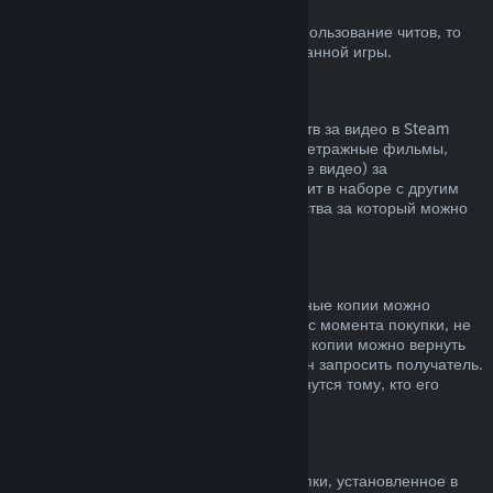
Блокировка системой VAC
Если вы получили блокировку VAC за использование читов, то
вы теряете право на возврат заблокированной игры.
Видеоконтент
Мы не можем предложить возврат средств за видео в Steam
(например, полнометражные и короткометражные фильмы,
сериалы, их эпизоды, а также обучающие видео) за
исключением случаев, когда видео состоит в наборе с другим
контентом, не являющимся видео, средства за который можно
вернуть.
Возврат средств за подарки
Средства за неактивированные подарочные копии можно
вернуть по обычным правилам (14 дней с момента покупки, не
больше 2 часов в игре). Активированные копии можно вернуть
по таким же условиям, но возврат должен запросить получатель.
Средства, потраченные на подарок, вернутся тому, кто его
приобрел.
Право на отказ от покупки (ЕС)
Чтобы узнать, как право на отказ от покупки, установленное в