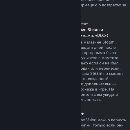
магазине Steam. Далее вы найдете информацию о возвратах за
другие виды покупок.
Возврат средств за дополнительный контент
(контент, распространяемый через магазин Steam и
используемый другими играми и программами, «DLC»)
За дополнительный контент, купленный в магазине Steam,
можно вернуть деньги в течение четырнадцати дней после
покупки, если соответствующая основная программа была
использована в течение не более чем двух часов с момента
покупки дополнительного контента, и только если он не был
безвозвратно израсходован, модифицирован или перенесен.
Пожалуйста, учтите, что в некоторых случаях Steam не сможет
вернуть деньги за дополнительный контент, созданный
сторонними компаниями, например, если дополнительный
контент навсегда повышает уровень персонажа в игре. На
страницах подобного дополнительного контента вы увидите
уведомление, что средства за него вернуть нельзя.
Возврат средств за внутриигровые покупки
Средства за внутриигровые товары в играх Valve можно вернуть
в течение сорока восьми часов после покупки, только если они