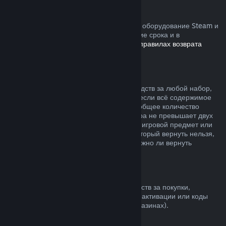
Устройства Steam
Вы можете запросить возврат средств за оборудование Steam и
аксессуары, купленные в Steam, в течение срока и в
соответствии с процессом, указанным в
правилах возврата
устройств
.
Возврат средств за наборы
Вы можете получить полный возврат средств за любой набор,
купленный в магазине Steam, но только если всё содержимое
набора находится на вашем аккаунте и общее количество
времени пользования товарами из набора не превышает двух
часов. Если к набору прилагается внутриигровой предмет или
дополнительный контент, средства за который вернуть нельзя,
при оформлении покупки вы узнаете, можно ли вернуть
средства за весь набор.
Покупки в других магазинах
Valve не может предложить возврат средств за покупки,
сделанные вне Steam (например, ключи активации или коды
кошелька Steam, купленные в других магазинах).