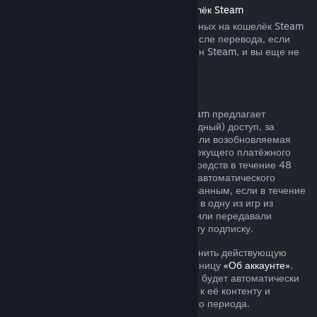
Возврат средств, переведённых на кошелёк Steam
Вы можете запросить возврат переведённых на кошелёк Steam
средств в течение четырнадцати дней после перевода, если
средства были переведены через магазин Steam, и вы еще не
воспользовались ими.
Возобновляемые подписки
Для определённого контента и услуг Steam предлагает
периодический (ежемесячный или ежегодный) доступ, за
который взимается регулярная плата. Если возобновляемая
подписка не использовалась в течение текущего платёжного
периода, вы можете запросить возврат средств в течение 48
часов с момента покупки или с момента автоматического
продления. Контент считается использованным, если в течение
текущего платёжного периода вы играли в одну из игр из
подписки либо использовали, изменяли или передавали
преимущества или скидки, входящие в эту подписку.
Обратите внимание, что вы можете отменить действующую
подписку в любое время, перейдя на станицу
«Об аккаунте»
.
После отмены ваша подписка больше не будет автоматически
продлеваться, но у вас останется доступ к её контенту и
преимуществам до окончания платёжного периода.