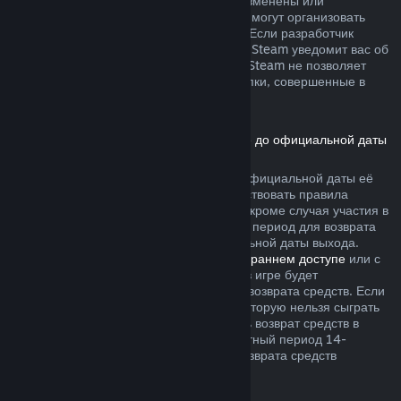
не были безвозвратно израсходованы, изменены или
перенесены. Другие разработчики также могут организовать
возвраты подобного рода в своих играх. Если разработчик
позволяет вернуть деньги за эти товары, Steam уведомит вас об
этом при покупке. В остальных случаях, Steam не позволяет
вернуть средства за внутриигровые покупки, совершенные в
играх сторонних разработчиков.
Возврат средств за игры, приобретённые до официальной даты
выхода
Если вы приобретаете игру в Steam до официальной даты её
выхода, для возврата средств будут действовать правила
двухчасового лимита игрового времени (кроме случая участия в
бета-тестировании), однако 14-дневный период для возврата
средств начнётся только после официальной даты выхода.
Например, если вы приобретаете игру в
раннем доступе
или с
предварительным доступом
, всё время в игре будет
засчитываться в двухчасовой лимит для возврата средств. Если
вы оформляете предзаказ для игры, в которую нельзя сыграть
до даты её выхода, вы можете запросить возврат средств в
любой момент до её выпуска, а стандартный период 14-
дневного и двухчасового лимитов для возврата средств
начнётся в день выхода игры.