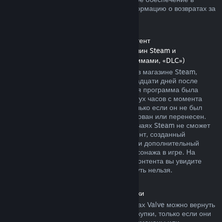
магазине Steam. Далее вы найдете информацию о возвратах за
другие виды покупок.
Возврат средств за дополнительный контент
(контент, распространяемый через магазин Steam и
используемый другими играми и программами, «DLC»)
За дополнительный контент, купленный в магазине Steam,
можно вернуть деньги в течение четырнадцати дней после
покупки, если соответствующая основная программа была
использована в течение не более чем двух часов с момента
покупки дополнительного контента, и только если он не был
безвозвратно израсходован, модифицирован или перенесен.
Пожалуйста, учтите, что в некоторых случаях Steam не сможет
вернуть деньги за дополнительный контент, созданный
сторонними компаниями, например, если дополнительный
контент навсегда повышает уровень персонажа в игре. На
страницах подобного дополнительного контента вы увидите
уведомление, что средства за него вернуть нельзя.
Возврат средств за внутриигровые покупки
Средства за внутриигровые товары в играх Valve можно вернуть
в течение сорока восьми часов после покупки, только если они