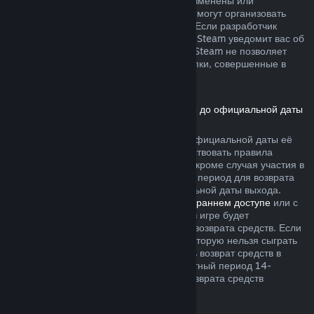
не были безвозвратно израсходованы, изменены или
перенесены. Другие разработчики также могут организовать
возвраты подобного рода в своих играх. Если разработчик
позволяет вернуть деньги за эти товары, Steam уведомит вас об
этом при покупке. В остальных случаях, Steam не позволяет
вернуть средства за внутриигровые покупки, совершенные в
играх сторонних разработчиков.
Возврат средств за игры, приобретённые до официальной даты
выхода
Если вы приобретаете игру в Steam до официальной даты её
выхода, для возврата средств будут действовать правила
двухчасового лимита игрового времени (кроме случая участия в
бета-тестировании), однако 14-дневный период для возврата
средств начнётся только после официальной даты выхода.
Например, если вы приобретаете игру в
раннем доступе
или с
предварительным доступом
, всё время в игре будет
засчитываться в двухчасовой лимит для возврата средств. Если
вы оформляете предзаказ для игры, в которую нельзя сыграть
до даты её выхода, вы можете запросить возврат средств в
любой момент до её выпуска, а стандартный период 14-
дневного и двухчасового лимитов для возврата средств
начнётся в день выхода игры.