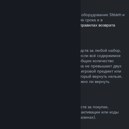
Устройства Steam
Вы можете запросить возврат средств за оборудование Steam и
аксессуары, купленные в Steam, в течение срока и в
соответствии с процессом, указанным в
правилах возврата
устройств
.
Возврат средств за наборы
Вы можете получить полный возврат средств за любой набор,
купленный в магазине Steam, но только если всё содержимое
набора находится на вашем аккаунте и общее количество
времени пользования товарами из набора не превышает двух
часов. Если к набору прилагается внутриигровой предмет или
дополнительный контент, средства за который вернуть нельзя,
при оформлении покупки вы узнаете, можно ли вернуть
средства за весь набор.
Покупки в других магазинах
Valve не может предложить возврат средств за покупки,
сделанные вне Steam (например, ключи активации или коды
кошелька Steam, купленные в других магазинах).