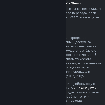
Возврат средств, переведённых на кошелёк Steam
Вы можете запросить возврат переведённых на кошелёк Steam
средств в течение четырнадцати дней после перевода, если
средства были переведены через магазин Steam, и вы еще не
воспользовались ими.
Возобновляемые подписки
Для определённого контента и услуг Steam предлагает
периодический (ежемесячный или ежегодный) доступ, за
который взимается регулярная плата. Если возобновляемая
подписка не использовалась в течение текущего платёжного
периода, вы можете запросить возврат средств в течение 48
часов с момента покупки или с момента автоматического
продления. Контент считается использованным, если в течение
текущего платёжного периода вы играли в одну из игр из
подписки либо использовали, изменяли или передавали
преимущества или скидки, входящие в эту подписку.
Обратите внимание, что вы можете отменить действующую
подписку в любое время, перейдя на станицу
«Об аккаунте»
.
После отмены ваша подписка больше не будет автоматически
продлеваться, но у вас останется доступ к её контенту и
преимуществам до окончания платёжного периода.