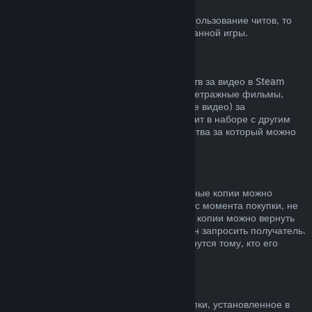
Блокировка системой VAC
Если вы получили блокировку VAC за использование читов, то
вы теряете право на возврат заблокированной игры.
Видеоконтент
Мы не можем предложить возврат средств за видео в Steam
(например, полнометражные и короткометражные фильмы,
сериалы, их эпизоды, а также обучающие видео) за
исключением случаев, когда видео состоит в наборе с другим
контентом, не являющимся видео, средства за который можно
вернуть.
Возврат средств за подарки
Средства за неактивированные подарочные копии можно
вернуть по обычным правилам (14 дней с момента покупки, не
больше 2 часов в игре). Активированные копии можно вернуть
по таким же условиям, но возврат должен запросить получатель.
Средства, потраченные на подарок, вернутся тому, кто его
приобрел.
Право на отказ от покупки (ЕС)
Чтобы узнать, как право на отказ от покупки, установленное в