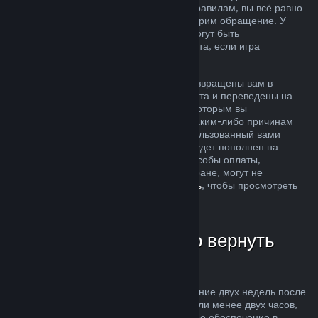
ситуация не соответствует описанным правилам, вы всё равно
можете запросить возврат, и мы рассмотрим обращение. У
пользователей из некоторых регионов могут быть
дополнительные права на запрос возврата, если игра
неисправна.
Средства за покупку будут полностью возвращены вам в
течение недели после одобрения возврата и переведены на
кошелек Steam или тот способ оплаты, которым вы
воспользовались при покупке. Если по каким-либо причинам
Steam не сможет вернуть деньги на использованный вами
способ оплаты, то ваш кошелек Steam будет пополнен на
соответствующую сумму (некоторые способы оплаты,
доступные в магазине Steam в вашей стране, могут не
поддерживать возвраты —
нажмите здесь
, чтобы просмотреть
полный список).
В каких случаях можно вернуть
деньги
Возможность осуществить возврат в течение двух недель после
покупки за продукты, в которых вы провели менее двух часов,
распространяется на игры и программное обеспечение в