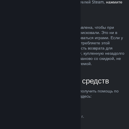
Европейском союзе, влияет на пользователей Steam,
нажмите
здесь
.
Злоупотребление
Возможность делать возвраты была добавлена, чтобы при
покупке продуктов в Steam вы ничем не рисковали. Это ни в
коем случае не способ бесплатно пользоваться играми. Если у
нас возникнут подозрения, что вы злоупотребляете этой
системой, мы можем отменить возможность возврата для
вашего аккаунта. Возврат средств за игру, купленную незадолго
до начала распродажи, чтобы купить ее заново со скидкой, не
считается злоупотреблением нашей системой.
Как запросить возврат средств
Вы можете запросить возврат средств и получить помощь по
другим проблемам с покупками в Steam здесь:
help.steampowered.com
.
Последнее обновление 23 апреля 2024 г.