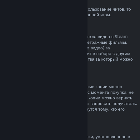
Блокировка системой VAC
Если вы получили блокировку VAC за использование читов, то
вы теряете право на возврат заблокированной игры.
Видеоконтент
Мы не можем предложить возврат средств за видео в Steam
(например, полнометражные и короткометражные фильмы,
сериалы, их эпизоды, а также обучающие видео) за
исключением случаев, когда видео состоит в наборе с другим
контентом, не являющимся видео, средства за который можно
вернуть.
Возврат средств за подарки
Средства за неактивированные подарочные копии можно
вернуть по обычным правилам (14 дней с момента покупки, не
больше 2 часов в игре). Активированные копии можно вернуть
по таким же условиям, но возврат должен запросить получатель.
Средства, потраченные на подарок, вернутся тому, кто его
приобрел.
Право на отказ от покупки (ЕС)
Чтобы узнать, как право на отказ от покупки, установленное в