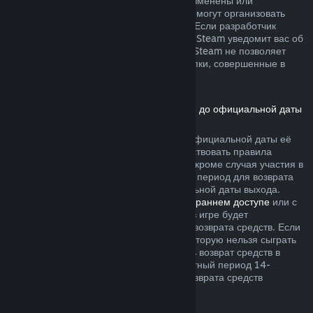
не были безвозвратно израсходованы, изменены или
перенесены. Другие разработчики также могут организовать
возвраты подобного рода в своих играх. Если разработчик
позволяет вернуть деньги за эти товары, Steam уведомит вас об
этом при покупке. В остальных случаях, Steam не позволяет
вернуть средства за внутриигровые покупки, совершенные в
играх сторонних разработчиков.
Возврат средств за игры, приобретённые до официальной даты
выхода
Если вы приобретаете игру в Steam до официальной даты её
выхода, для возврата средств будут действовать правила
двухчасового лимита игрового времени (кроме случая участия в
бета-тестировании), однако 14-дневный период для возврата
средств начнётся только после официальной даты выхода.
Например, если вы приобретаете игру в
раннем доступе
или с
предварительным доступом
, всё время в игре будет
засчитываться в двухчасовой лимит для возврата средств. Если
вы оформляете предзаказ для игры, в которую нельзя сыграть
до даты её выхода, вы можете запросить возврат средств в
любой момент до её выпуска, а стандартный период 14-
дневного и двухчасового лимитов для возврата средств
начнётся в день выхода игры.