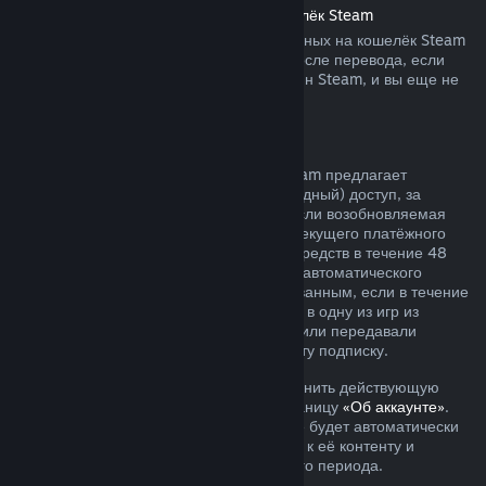
Возврат средств, переведённых на кошелёк Steam
Вы можете запросить возврат переведённых на кошелёк Steam
средств в течение четырнадцати дней после перевода, если
средства были переведены через магазин Steam, и вы еще не
воспользовались ими.
Возобновляемые подписки
Для определённого контента и услуг Steam предлагает
периодический (ежемесячный или ежегодный) доступ, за
который взимается регулярная плата. Если возобновляемая
подписка не использовалась в течение текущего платёжного
периода, вы можете запросить возврат средств в течение 48
часов с момента покупки или с момента автоматического
продления. Контент считается использованным, если в течение
текущего платёжного периода вы играли в одну из игр из
подписки либо использовали, изменяли или передавали
преимущества или скидки, входящие в эту подписку.
Обратите внимание, что вы можете отменить действующую
подписку в любое время, перейдя на станицу
«Об аккаунте»
.
После отмены ваша подписка больше не будет автоматически
продлеваться, но у вас останется доступ к её контенту и
преимуществам до окончания платёжного периода.