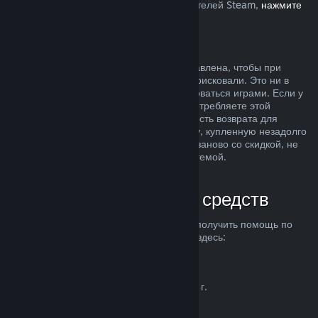
Европейском союзе, влияет на пользователей Steam,
нажмите
здесь
.
Злоупотребление
Возможность делать возвраты была добавлена, чтобы при
покупке продуктов в Steam вы ничем не рисковали. Это ни в
коем случае не способ бесплатно пользоваться играми. Если у
нас возникнут подозрения, что вы злоупотребляете этой
системой, мы можем отменить возможность возврата для
вашего аккаунта. Возврат средств за игру, купленную незадолго
до начала распродажи, чтобы купить ее заново со скидкой, не
считается злоупотреблением нашей системой.
Как запросить возврат средств
Вы можете запросить возврат средств и получить помощь по
другим проблемам с покупками в Steam здесь:
help.steampowered.com
.
Последнее обновление 23 апреля 2024 г.