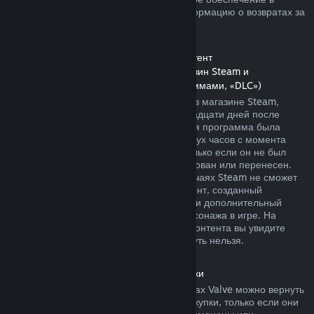
магазине Steam. Далее вы найдете информацию о возвратах за
другие виды покупок.
Возврат средств за дополнительный контент
(контент, распространяемый через магазин Steam и
используемый другими играми и программами, «DLC»)
За дополнительный контент, купленный в магазине Steam,
можно вернуть деньги в течение четырнадцати дней после
покупки, если соответствующая основная программа была
использована в течение не более чем двух часов с момента
покупки дополнительного контента, и только если он не был
безвозвратно израсходован, модифицирован или перенесен.
Пожалуйста, учтите, что в некоторых случаях Steam не сможет
вернуть деньги за дополнительный контент, созданный
сторонними компаниями, например, если дополнительный
контент навсегда повышает уровень персонажа в игре. На
страницах подобного дополнительного контента вы увидите
уведомление, что средства за него вернуть нельзя.
Возврат средств за внутриигровые покупки
Средства за внутриигровые товары в играх Valve можно вернуть
в течение сорока восьми часов после покупки, только если они