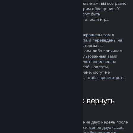
ситуация не соответствует описанным правилам, вы всё равно
можете запросить возврат, и мы рассмотрим обращение. У
пользователей из некоторых регионов могут быть
дополнительные права на запрос возврата, если игра
неисправна.
Средства за покупку будут полностью возвращены вам в
течение недели после одобрения возврата и переведены на
кошелек Steam или тот способ оплаты, которым вы
воспользовались при покупке. Если по каким-либо причинам
Steam не сможет вернуть деньги на использованный вами
способ оплаты, то ваш кошелек Steam будет пополнен на
соответствующую сумму (некоторые способы оплаты,
доступные в магазине Steam в вашей стране, могут не
поддерживать возвраты —
нажмите здесь
, чтобы просмотреть
полный список).
В каких случаях можно вернуть
деньги
Возможность осуществить возврат в течение двух недель после
покупки за продукты, в которых вы провели менее двух часов,
распространяется на игры и программное обеспечение в