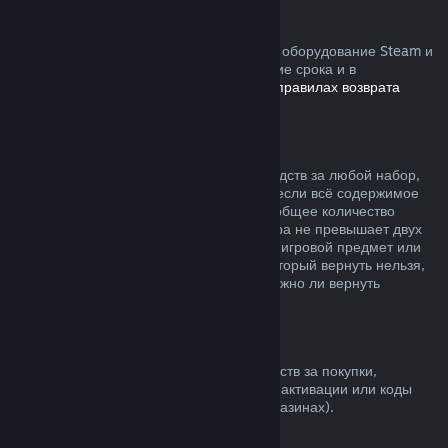
Устройства Steam
Вы можете запросить возврат средств за оборудование Steam и
аксессуары, купленные в Steam, в течение срока и в
соответствии с процессом, указанным в
правилах возврата
устройств
.
Возврат средств за наборы
Вы можете получить полный возврат средств за любой набор,
купленный в магазине Steam, но только если всё содержимое
набора находится на вашем аккаунте и общее количество
времени пользования товарами из набора не превышает двух
часов. Если к набору прилагается внутриигровой предмет или
дополнительный контент, средства за который вернуть нельзя,
при оформлении покупки вы узнаете, можно ли вернуть
средства за весь набор.
Покупки в других магазинах
Valve не может предложить возврат средств за покупки,
сделанные вне Steam (например, ключи активации или коды
кошелька Steam, купленные в других магазинах).