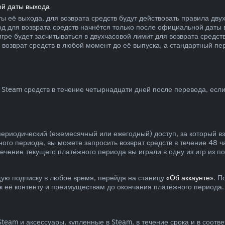
ой даты выхода
ы её выхода, для возврата средств будут действовать правила дву
од для возврата средств начнётся только после официальной даты
 игре будет засчитываться в двухчасовой лимит для возврата средс
 возврат средств в любой момент до её выпуска, а стандартный пе
Steam средств в течение четырнадцати дней после перевода, если
периодический (ежемесячный или ежегодный) доступ, за который в
ного периода, вы можете запросить возврат средств в течение 48 ч
течение текущего платёжного периода вы играли в одну из игр из 
ую подписку в любое время, перейдя на станицу
«Об аккаунте»
. П
 к её контенту и преимуществам до окончания платёжного периода.
team и аксессуары, купленные в Steam, в течение срока и в соотв