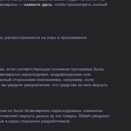
ь возвраты —
нажмите здесь
, чтобы просмотреть полный
ов, распространяется на игры и программное
пки, если соответствующая основная программа была
безвозвратно израсходован, модифицирован или
зданный сторонними компаниями, например, если
вы увидите уведомление, что средства за него вернуть
и они не были безвозвратно израсходованы, изменены
позволяет вернуть деньги за эти товары, Steam уведомит
ые в играх сторонних разработчиков.