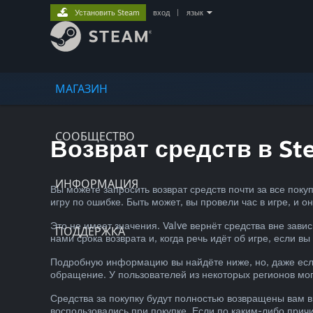
Установить Steam
вход
|
язык
МАГАЗИН
СООБЩЕСТВО
Возврат средств в St
ИНФОРМАЦИЯ
Вы можете запросить возврат средств почти за все пок
игру по ошибке. Быть может, вы провели час в игре, и о
Это не имеет значения. Valve вернёт средства вне зави
ПОДДЕРЖКА
нами срока возврата и, когда речь идёт об игре, если вы
Подробную информацию вы найдёте ниже, но, даже если
обращение. У пользователей из некоторых регионов мог
Средства за покупку будут полностью возвращены вам в
воспользовались при покупке. Если по каким-либо прич