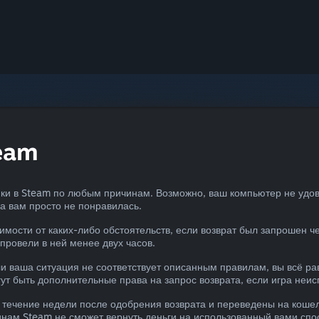
eam
упки в Steam по любым причинам. Возможно, ваш компьютер не уд
на вам просто не понравилась.
симости от каких-либо обстоятельств, если возврат был запрошен ч
 провели в ней менее двух часов.
 ваша ситуация не соответствует описанным правилам, вы всё ра
ут быть дополнительные права на запрос возврата, если игра неис
 течение недели после одобрения возврата и переведены на кошел
инам Steam не сможет вернуть деньги на использованный вами спо