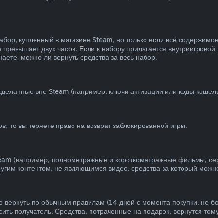
абор, купленный в магазине Steam, но только если всё содержимо
 превышает двух часов. Если к набору прилагается внутриигровой 
аете, можно ли вернуть средства за весь набор.
 сделанные вне Steam (например, ключи активации или коды кошель
в, то вы теряете право на возврат заблокированной игры.
team (например, полнометражные и короткометражные фильмы, сер
другим контентом, не являющимся видео, средства за который можно
 вернуть по обычным правилам (14 дней с момента покупки, не бо
сить получатель. Средства, потраченные на подарок, вернутся тому