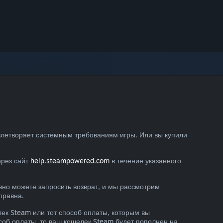
овлетворяет системным требованиям игры. Или вы купили
ерез сайт
help.steampowered.com
в течение указанного
вно можете запросить возврат, и мы рассмотрим
правна.
ек Steam или тот способ оплаты, которым вы
соб оплаты, то ваш кошелек Steam будет пополнен на