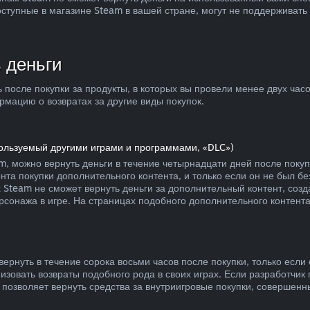
ступные в магазине Steam в вашей стране, могут не поддерживат
 деньги
ь после покупки за продукты, в которых вы провели менее двух час
мацию о возвратах за другие виды покупок.
пользуемый другими играми и программами, «DLC»)
m, можно вернуть деньги в течение четырнадцати дней после поку
ента покупки дополнительного контента, и только если он не был 
ях Steam не сможет вернуть деньги за дополнительный контент, со
сонажа в игре. На страницах подобного дополнительного контента 
вернуть в течение сорока восьми часов после покупки, только есл
изовать возвраты подобного рода в своих играх. Если разработчик 
е позволяет вернуть средства за внутриигровые покупки, совершенн