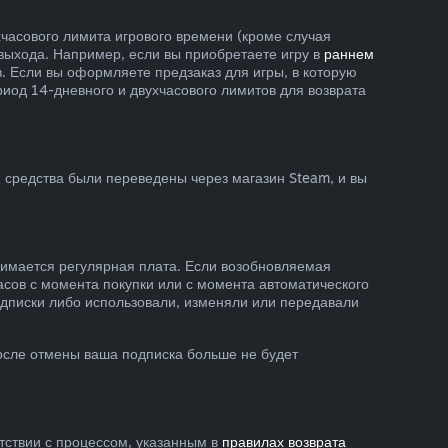
хчасового лимита игрового времени (кроме случая
 выхода. Например, если вы приобретаете игру в
раннем
тв. Если вы оформляете предзаказ для игры, в которую
риод 14-дневного и двухчасового лимитов для возврата
 средства были переведены через магазин Steam, и вы
зимается регулярная плата. Если возобновляемая
асов с момента покупки или с момента автоматического
подписки либо использовали, изменяли или передавали
осле отмены ваша подписка больше не будет
етствии с процессом, указанным в
правилах возврата