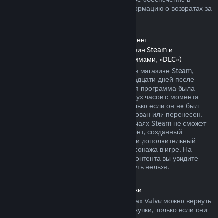
магазине Steam. Далее вы найдете информацию о возвратах за
другие виды покупок.
Возврат средств за дополнительный контент
(контент, распространяемый через магазин Steam и
используемый другими играми и программами, «DLC»)
За дополнительный контент, купленный в магазине Steam,
можно вернуть деньги в течение четырнадцати дней после
покупки, если соответствующая основная программа была
использована в течение не более чем двух часов с момента
покупки дополнительного контента, и только если он не был
безвозвратно израсходован, модифицирован или перенесен.
Пожалуйста, учтите, что в некоторых случаях Steam не сможет
вернуть деньги за дополнительный контент, созданный
сторонними компаниями, например, если дополнительный
контент навсегда повышает уровень персонажа в игре. На
страницах подобного дополнительного контента вы увидите
уведомление, что средства за него вернуть нельзя.
Возврат средств за внутриигровые покупки
Средства за внутриигровые товары в играх Valve можно вернуть
в течение сорока восьми часов после покупки, только если они