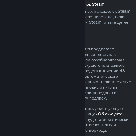
Возврат средств, переведённых на кошелёк Steam
Вы можете запросить возврат переведённых на кошелёк Steam
средств в течение четырнадцати дней после перевода, если
средства были переведены через магазин Steam, и вы еще не
воспользовались ими.
Возобновляемые подписки
Для определённого контента и услуг Steam предлагает
периодический (ежемесячный или ежегодный) доступ, за
который взимается регулярная плата. Если возобновляемая
подписка не использовалась в течение текущего платёжного
периода, вы можете запросить возврат средств в течение 48
часов с момента покупки или с момента автоматического
продления. Контент считается использованным, если в течение
текущего платёжного периода вы играли в одну из игр из
подписки либо использовали, изменяли или передавали
преимущества или скидки, входящие в эту подписку.
Обратите внимание, что вы можете отменить действующую
подписку в любое время, перейдя на станицу
«Об аккаунте»
.
После отмены ваша подписка больше не будет автоматически
продлеваться, но у вас останется доступ к её контенту и
преимуществам до окончания платёжного периода.