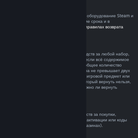
Устройства Steam
Вы можете запросить возврат средств за оборудование Steam и
аксессуары, купленные в Steam, в течение срока и в
соответствии с процессом, указанным в
правилах возврата
устройств
.
Возврат средств за наборы
Вы можете получить полный возврат средств за любой набор,
купленный в магазине Steam, но только если всё содержимое
набора находится на вашем аккаунте и общее количество
времени пользования товарами из набора не превышает двух
часов. Если к набору прилагается внутриигровой предмет или
дополнительный контент, средства за который вернуть нельзя,
при оформлении покупки вы узнаете, можно ли вернуть
средства за весь набор.
Покупки в других магазинах
Valve не может предложить возврат средств за покупки,
сделанные вне Steam (например, ключи активации или коды
кошелька Steam, купленные в других магазинах).