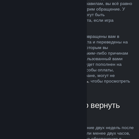
ситуация не соответствует описанным правилам, вы всё равно
можете запросить возврат, и мы рассмотрим обращение. У
пользователей из некоторых регионов могут быть
дополнительные права на запрос возврата, если игра
неисправна.
Средства за покупку будут полностью возвращены вам в
течение недели после одобрения возврата и переведены на
кошелек Steam или тот способ оплаты, которым вы
воспользовались при покупке. Если по каким-либо причинам
Steam не сможет вернуть деньги на использованный вами
способ оплаты, то ваш кошелек Steam будет пополнен на
соответствующую сумму (некоторые способы оплаты,
доступные в магазине Steam в вашей стране, могут не
поддерживать возвраты —
нажмите здесь
, чтобы просмотреть
полный список).
В каких случаях можно вернуть
деньги
Возможность осуществить возврат в течение двух недель после
покупки за продукты, в которых вы провели менее двух часов,
распространяется на игры и программное обеспечение в