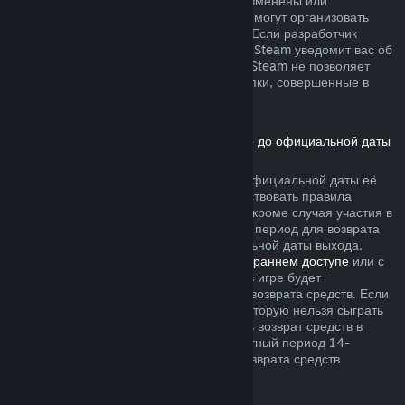
не были безвозвратно израсходованы, изменены или
перенесены. Другие разработчики также могут организовать
возвраты подобного рода в своих играх. Если разработчик
позволяет вернуть деньги за эти товары, Steam уведомит вас об
этом при покупке. В остальных случаях, Steam не позволяет
вернуть средства за внутриигровые покупки, совершенные в
играх сторонних разработчиков.
Возврат средств за игры, приобретённые до официальной даты
выхода
Если вы приобретаете игру в Steam до официальной даты её
выхода, для возврата средств будут действовать правила
двухчасового лимита игрового времени (кроме случая участия в
бета-тестировании), однако 14-дневный период для возврата
средств начнётся только после официальной даты выхода.
Например, если вы приобретаете игру в
раннем доступе
или с
предварительным доступом
, всё время в игре будет
засчитываться в двухчасовой лимит для возврата средств. Если
вы оформляете предзаказ для игры, в которую нельзя сыграть
до даты её выхода, вы можете запросить возврат средств в
любой момент до её выпуска, а стандартный период 14-
дневного и двухчасового лимитов для возврата средств
начнётся в день выхода игры.