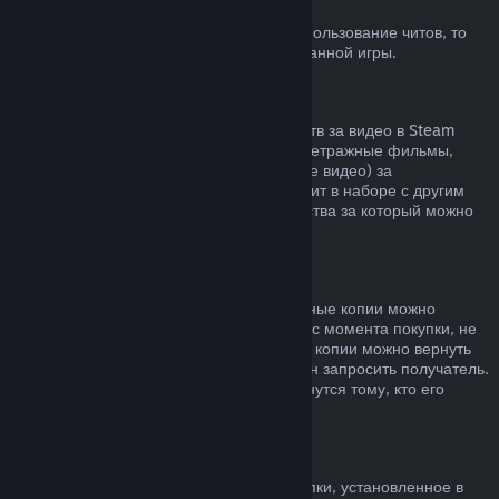
Блокировка системой VAC
Если вы получили блокировку VAC за использование читов, то
вы теряете право на возврат заблокированной игры.
Видеоконтент
Мы не можем предложить возврат средств за видео в Steam
(например, полнометражные и короткометражные фильмы,
сериалы, их эпизоды, а также обучающие видео) за
исключением случаев, когда видео состоит в наборе с другим
контентом, не являющимся видео, средства за который можно
вернуть.
Возврат средств за подарки
Средства за неактивированные подарочные копии можно
вернуть по обычным правилам (14 дней с момента покупки, не
больше 2 часов в игре). Активированные копии можно вернуть
по таким же условиям, но возврат должен запросить получатель.
Средства, потраченные на подарок, вернутся тому, кто его
приобрел.
Право на отказ от покупки (ЕС)
Чтобы узнать, как право на отказ от покупки, установленное в