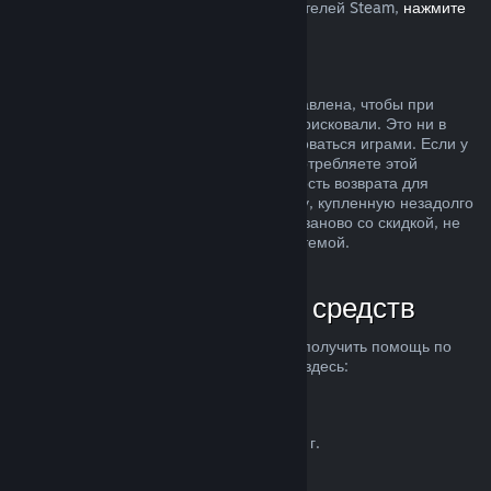
Европейском союзе, влияет на пользователей Steam,
нажмите
здесь
.
Злоупотребление
Возможность делать возвраты была добавлена, чтобы при
покупке продуктов в Steam вы ничем не рисковали. Это ни в
коем случае не способ бесплатно пользоваться играми. Если у
нас возникнут подозрения, что вы злоупотребляете этой
системой, мы можем отменить возможность возврата для
вашего аккаунта. Возврат средств за игру, купленную незадолго
до начала распродажи, чтобы купить ее заново со скидкой, не
считается злоупотреблением нашей системой.
Как запросить возврат средств
Вы можете запросить возврат средств и получить помощь по
другим проблемам с покупками в Steam здесь:
help.steampowered.com
.
Последнее обновление 23 апреля 2024 г.