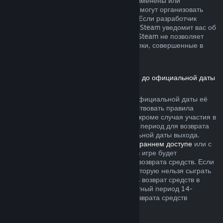
не были безвозвратно израсходованы, изменены или
перенесены. Другие разработчики также могут организовать
возвраты подобного рода в своих играх. Если разработчик
позволяет вернуть деньги за эти товары, Steam уведомит вас об
этом при покупке. В остальных случаях, Steam не позволяет
вернуть средства за внутриигровые покупки, совершенные в
играх сторонних разработчиков.
Возврат средств за игры, приобретённые до официальной даты
выхода
Если вы приобретаете игру в Steam до официальной даты её
выхода, для возврата средств будут действовать правила
двухчасового лимита игрового времени (кроме случая участия в
бета-тестировании), однако 14-дневный период для возврата
средств начнётся только после официальной даты выхода.
Например, если вы приобретаете игру в
раннем доступе
или с
предварительным доступом
, всё время в игре будет
засчитываться в двухчасовой лимит для возврата средств. Если
вы оформляете предзаказ для игры, в которую нельзя сыграть
до даты её выхода, вы можете запросить возврат средств в
любой момент до её выпуска, а стандартный период 14-
дневного и двухчасового лимитов для возврата средств
начнётся в день выхода игры.