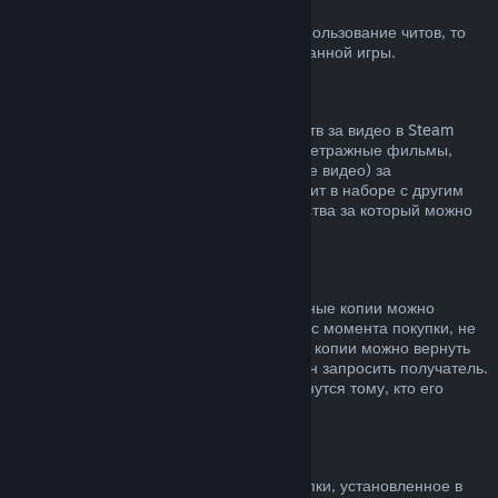
Блокировка системой VAC
Если вы получили блокировку VAC за использование читов, то
вы теряете право на возврат заблокированной игры.
Видеоконтент
Мы не можем предложить возврат средств за видео в Steam
(например, полнометражные и короткометражные фильмы,
сериалы, их эпизоды, а также обучающие видео) за
исключением случаев, когда видео состоит в наборе с другим
контентом, не являющимся видео, средства за который можно
вернуть.
Возврат средств за подарки
Средства за неактивированные подарочные копии можно
вернуть по обычным правилам (14 дней с момента покупки, не
больше 2 часов в игре). Активированные копии можно вернуть
по таким же условиям, но возврат должен запросить получатель.
Средства, потраченные на подарок, вернутся тому, кто его
приобрел.
Право на отказ от покупки (ЕС)
Чтобы узнать, как право на отказ от покупки, установленное в