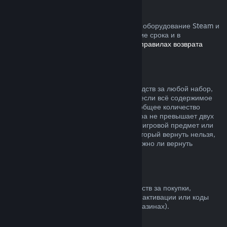
Устройства Steam
Вы можете запросить возврат средств за оборудование Steam и
аксессуары, купленные в Steam, в течение срока и в
соответствии с процессом, указанным в
правилах возврата
устройств
.
Возврат средств за наборы
Вы можете получить полный возврат средств за любой набор,
купленный в магазине Steam, но только если всё содержимое
набора находится на вашем аккаунте и общее количество
времени пользования товарами из набора не превышает двух
часов. Если к набору прилагается внутриигровой предмет или
дополнительный контент, средства за который вернуть нельзя,
при оформлении покупки вы узнаете, можно ли вернуть
средства за весь набор.
Покупки в других магазинах
Valve не может предложить возврат средств за покупки,
сделанные вне Steam (например, ключи активации или коды
кошелька Steam, купленные в других магазинах).