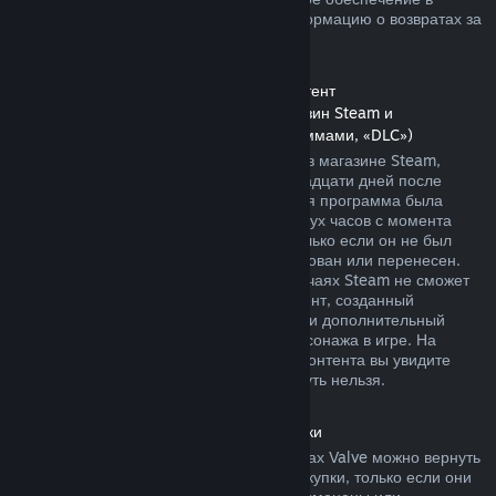
магазине Steam. Далее вы найдете информацию о возвратах за
другие виды покупок.
Возврат средств за дополнительный контент
(контент, распространяемый через магазин Steam и
используемый другими играми и программами, «DLC»)
За дополнительный контент, купленный в магазине Steam,
можно вернуть деньги в течение четырнадцати дней после
покупки, если соответствующая основная программа была
использована в течение не более чем двух часов с момента
покупки дополнительного контента, и только если он не был
безвозвратно израсходован, модифицирован или перенесен.
Пожалуйста, учтите, что в некоторых случаях Steam не сможет
вернуть деньги за дополнительный контент, созданный
сторонними компаниями, например, если дополнительный
контент навсегда повышает уровень персонажа в игре. На
страницах подобного дополнительного контента вы увидите
уведомление, что средства за него вернуть нельзя.
Возврат средств за внутриигровые покупки
Средства за внутриигровые товары в играх Valve можно вернуть
в течение сорока восьми часов после покупки, только если они