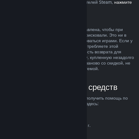
Европейском союзе, влияет на пользователей Steam,
нажмите
здесь
.
Злоупотребление
Возможность делать возвраты была добавлена, чтобы при
покупке продуктов в Steam вы ничем не рисковали. Это ни в
коем случае не способ бесплатно пользоваться играми. Если у
нас возникнут подозрения, что вы злоупотребляете этой
системой, мы можем отменить возможность возврата для
вашего аккаунта. Возврат средств за игру, купленную незадолго
до начала распродажи, чтобы купить ее заново со скидкой, не
считается злоупотреблением нашей системой.
Как запросить возврат средств
Вы можете запросить возврат средств и получить помощь по
другим проблемам с покупками в Steam здесь:
help.steampowered.com
.
Последнее обновление 23 апреля 2024 г.