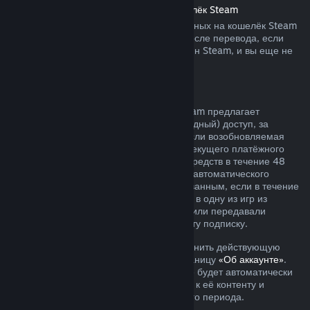
Возврат средств, переведённых на кошелёк Steam
Вы можете запросить возврат переведённых на кошелёк Steam
средств в течение четырнадцати дней после перевода, если
средства были переведены через магазин Steam, и вы еще не
воспользовались ими.
Возобновляемые подписки
Для определённого контента и услуг Steam предлагает
периодический (ежемесячный или ежегодный) доступ, за
который взимается регулярная плата. Если возобновляемая
подписка не использовалась в течение текущего платёжного
периода, вы можете запросить возврат средств в течение 48
часов с момента покупки или с момента автоматического
продления. Контент считается использованным, если в течение
текущего платёжного периода вы играли в одну из игр из
подписки либо использовали, изменяли или передавали
преимущества или скидки, входящие в эту подписку.
Обратите внимание, что вы можете отменить действующую
подписку в любое время, перейдя на станицу
«Об аккаунте»
.
После отмены ваша подписка больше не будет автоматически
продлеваться, но у вас останется доступ к её контенту и
преимуществам до окончания платёжного периода.