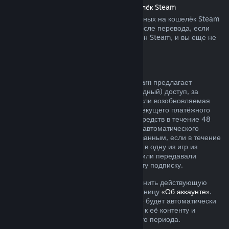
Возврат средств, переведённых на кошелёк Steam
Вы можете запросить возврат переведённых на кошелёк Steam
средств в течение четырнадцати дней после перевода, если
средства были переведены через магазин Steam, и вы еще не
воспользовались ими.
Возобновляемые подписки
Для определённого контента и услуг Steam предлагает
периодический (ежемесячный или ежегодный) доступ, за
который взимается регулярная плата. Если возобновляемая
подписка не использовалась в течение текущего платёжного
периода, вы можете запросить возврат средств в течение 48
часов с момента покупки или с момента автоматического
продления. Контент считается использованным, если в течение
текущего платёжного периода вы играли в одну из игр из
подписки либо использовали, изменяли или передавали
преимущества или скидки, входящие в эту подписку.
Обратите внимание, что вы можете отменить действующую
подписку в любое время, перейдя на станицу
«Об аккаунте»
.
После отмены ваша подписка больше не будет автоматически
продлеваться, но у вас останется доступ к её контенту и
преимуществам до окончания платёжного периода.