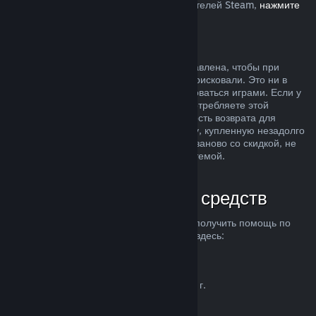
Европейском союзе, влияет на пользователей Steam,
нажмите
здесь
.
Злоупотребление
Возможность делать возвраты была добавлена, чтобы при
покупке продуктов в Steam вы ничем не рисковали. Это ни в
коем случае не способ бесплатно пользоваться играми. Если у
нас возникнут подозрения, что вы злоупотребляете этой
системой, мы можем отменить возможность возврата для
вашего аккаунта. Возврат средств за игру, купленную незадолго
до начала распродажи, чтобы купить ее заново со скидкой, не
считается злоупотреблением нашей системой.
Как запросить возврат средств
Вы можете запросить возврат средств и получить помощь по
другим проблемам с покупками в Steam здесь:
help.steampowered.com
.
Последнее обновление 23 апреля 2024 г.