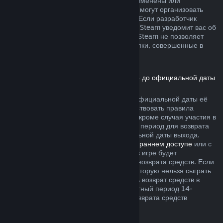
не были безвозвратно израсходованы, изменены или
перенесены. Другие разработчики также могут организовать
возвраты подобного рода в своих играх. Если разработчик
позволяет вернуть деньги за эти товары, Steam уведомит вас об
этом при покупке. В остальных случаях, Steam не позволяет
вернуть средства за внутриигровые покупки, совершенные в
играх сторонних разработчиков.
Возврат средств за игры, приобретённые до официальной даты
выхода
Если вы приобретаете игру в Steam до официальной даты её
выхода, для возврата средств будут действовать правила
двухчасового лимита игрового времени (кроме случая участия в
бета-тестировании), однако 14-дневный период для возврата
средств начнётся только после официальной даты выхода.
Например, если вы приобретаете игру в
раннем доступе
или с
предварительным доступом
, всё время в игре будет
засчитываться в двухчасовой лимит для возврата средств. Если
вы оформляете предзаказ для игры, в которую нельзя сыграть
до даты её выхода, вы можете запросить возврат средств в
любой момент до её выпуска, а стандартный период 14-
дневного и двухчасового лимитов для возврата средств
начнётся в день выхода игры.