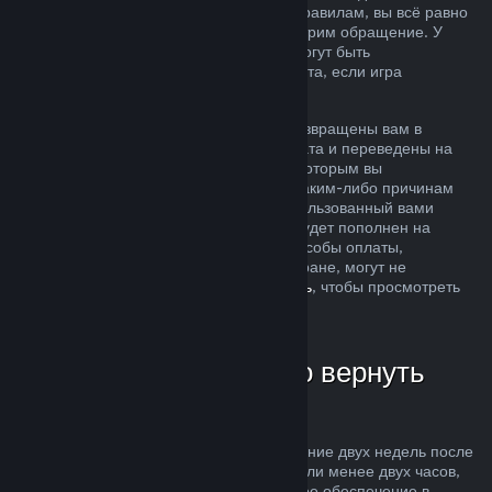
ситуация не соответствует описанным правилам, вы всё равно
можете запросить возврат, и мы рассмотрим обращение. У
пользователей из некоторых регионов могут быть
дополнительные права на запрос возврата, если игра
неисправна.
Средства за покупку будут полностью возвращены вам в
течение недели после одобрения возврата и переведены на
кошелек Steam или тот способ оплаты, которым вы
воспользовались при покупке. Если по каким-либо причинам
Steam не сможет вернуть деньги на использованный вами
способ оплаты, то ваш кошелек Steam будет пополнен на
соответствующую сумму (некоторые способы оплаты,
доступные в магазине Steam в вашей стране, могут не
поддерживать возвраты —
нажмите здесь
, чтобы просмотреть
полный список).
В каких случаях можно вернуть
деньги
Возможность осуществить возврат в течение двух недель после
покупки за продукты, в которых вы провели менее двух часов,
распространяется на игры и программное обеспечение в