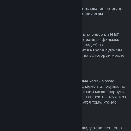
Блокировка системой VAC
Если вы получили блокировку VAC за использование читов, то
вы теряете право на возврат заблокированной игры.
Видеоконтент
Мы не можем предложить возврат средств за видео в Steam
(например, полнометражные и короткометражные фильмы,
сериалы, их эпизоды, а также обучающие видео) за
исключением случаев, когда видео состоит в наборе с другим
контентом, не являющимся видео, средства за который можно
вернуть.
Возврат средств за подарки
Средства за неактивированные подарочные копии можно
вернуть по обычным правилам (14 дней с момента покупки, не
больше 2 часов в игре). Активированные копии можно вернуть
по таким же условиям, но возврат должен запросить получатель.
Средства, потраченные на подарок, вернутся тому, кто его
приобрел.
Право на отказ от покупки (ЕС)
Чтобы узнать, как право на отказ от покупки, установленное в