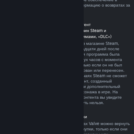
магазине Steam. Далее вы найдете информацию о возвратах за
другие виды покупок.
Возврат средств за дополнительный контент
(контент, распространяемый через магазин Steam и
используемый другими играми и программами, «DLC»)
За дополнительный контент, купленный в магазине Steam,
можно вернуть деньги в течение четырнадцати дней после
покупки, если соответствующая основная программа была
использована в течение не более чем двух часов с момента
покупки дополнительного контента, и только если он не был
безвозвратно израсходован, модифицирован или перенесен.
Пожалуйста, учтите, что в некоторых случаях Steam не сможет
вернуть деньги за дополнительный контент, созданный
сторонними компаниями, например, если дополнительный
контент навсегда повышает уровень персонажа в игре. На
страницах подобного дополнительного контента вы увидите
уведомление, что средства за него вернуть нельзя.
Возврат средств за внутриигровые покупки
Средства за внутриигровые товары в играх Valve можно вернуть
в течение сорока восьми часов после покупки, только если они