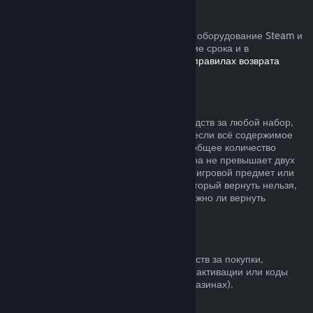
Устройства Steam
Вы можете запросить возврат средств за оборудование Steam и
аксессуары, купленные в Steam, в течение срока и в
соответствии с процессом, указанным в
правилах возврата
устройств
.
Возврат средств за наборы
Вы можете получить полный возврат средств за любой набор,
купленный в магазине Steam, но только если всё содержимое
набора находится на вашем аккаунте и общее количество
времени пользования товарами из набора не превышает двух
часов. Если к набору прилагается внутриигровой предмет или
дополнительный контент, средства за который вернуть нельзя,
при оформлении покупки вы узнаете, можно ли вернуть
средства за весь набор.
Покупки в других магазинах
Valve не может предложить возврат средств за покупки,
сделанные вне Steam (например, ключи активации или коды
кошелька Steam, купленные в других магазинах).