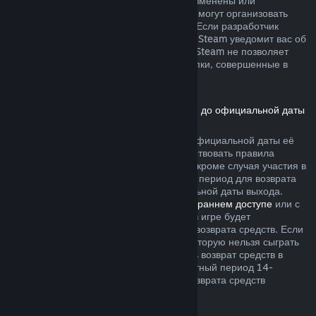
не были безвозвратно израсходованы, изменены или
перенесены. Другие разработчики также могут организовать
возвраты подобного рода в своих играх. Если разработчик
позволяет вернуть деньги за эти товары, Steam уведомит вас об
этом при покупке. В остальных случаях, Steam не позволяет
вернуть средства за внутриигровые покупки, совершенные в
играх сторонних разработчиков.
Возврат средств за игры, приобретённые до официальной даты
выхода
Если вы приобретаете игру в Steam до официальной даты её
выхода, для возврата средств будут действовать правила
двухчасового лимита игрового времени (кроме случая участия в
бета-тестировании), однако 14-дневный период для возврата
средств начнётся только после официальной даты выхода.
Например, если вы приобретаете игру в
раннем доступе
или с
предварительным доступом
, всё время в игре будет
засчитываться в двухчасовой лимит для возврата средств. Если
вы оформляете предзаказ для игры, в которую нельзя сыграть
до даты её выхода, вы можете запросить возврат средств в
любой момент до её выпуска, а стандартный период 14-
дневного и двухчасового лимитов для возврата средств
начнётся в день выхода игры.