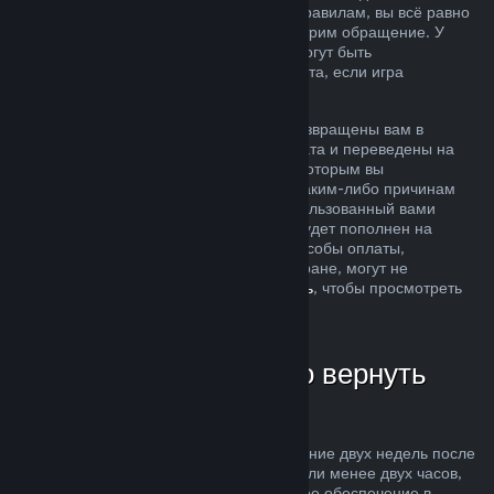
ситуация не соответствует описанным правилам, вы всё равно
можете запросить возврат, и мы рассмотрим обращение. У
пользователей из некоторых регионов могут быть
дополнительные права на запрос возврата, если игра
неисправна.
Средства за покупку будут полностью возвращены вам в
течение недели после одобрения возврата и переведены на
кошелек Steam или тот способ оплаты, которым вы
воспользовались при покупке. Если по каким-либо причинам
Steam не сможет вернуть деньги на использованный вами
способ оплаты, то ваш кошелек Steam будет пополнен на
соответствующую сумму (некоторые способы оплаты,
доступные в магазине Steam в вашей стране, могут не
поддерживать возвраты —
нажмите здесь
, чтобы просмотреть
полный список).
В каких случаях можно вернуть
деньги
Возможность осуществить возврат в течение двух недель после
покупки за продукты, в которых вы провели менее двух часов,
распространяется на игры и программное обеспечение в