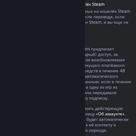
Возврат средств, переведённых на кошелёк Steam
Вы можете запросить возврат переведённых на кошелёк Steam
средств в течение четырнадцати дней после перевода, если
средства были переведены через магазин Steam, и вы еще не
воспользовались ими.
Возобновляемые подписки
Для определённого контента и услуг Steam предлагает
периодический (ежемесячный или ежегодный) доступ, за
который взимается регулярная плата. Если возобновляемая
подписка не использовалась в течение текущего платёжного
периода, вы можете запросить возврат средств в течение 48
часов с момента покупки или с момента автоматического
продления. Контент считается использованным, если в течение
текущего платёжного периода вы играли в одну из игр из
подписки либо использовали, изменяли или передавали
преимущества или скидки, входящие в эту подписку.
Обратите внимание, что вы можете отменить действующую
подписку в любое время, перейдя на станицу
«Об аккаунте»
.
После отмены ваша подписка больше не будет автоматически
продлеваться, но у вас останется доступ к её контенту и
преимуществам до окончания платёжного периода.