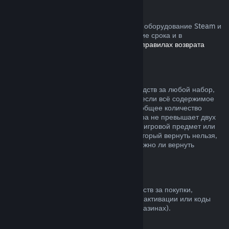
Устройства Steam
Вы можете запросить возврат средств за оборудование Steam и
аксессуары, купленные в Steam, в течение срока и в
соответствии с процессом, указанным в
правилах возврата
устройств
.
Возврат средств за наборы
Вы можете получить полный возврат средств за любой набор,
купленный в магазине Steam, но только если всё содержимое
набора находится на вашем аккаунте и общее количество
времени пользования товарами из набора не превышает двух
часов. Если к набору прилагается внутриигровой предмет или
дополнительный контент, средства за который вернуть нельзя,
при оформлении покупки вы узнаете, можно ли вернуть
средства за весь набор.
Покупки в других магазинах
Valve не может предложить возврат средств за покупки,
сделанные вне Steam (например, ключи активации или коды
кошелька Steam, купленные в других магазинах).