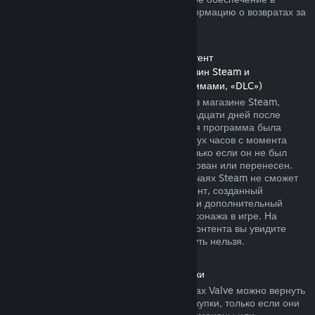
магазине Steam. Далее вы найдете информацию о возвратах за
другие виды покупок.
Возврат средств за дополнительный контент
(контент, распространяемый через магазин Steam и
используемый другими играми и программами, «DLC»)
За дополнительный контент, купленный в магазине Steam,
можно вернуть деньги в течение четырнадцати дней после
покупки, если соответствующая основная программа была
использована в течение не более чем двух часов с момента
покупки дополнительного контента, и только если он не был
безвозвратно израсходован, модифицирован или перенесен.
Пожалуйста, учтите, что в некоторых случаях Steam не сможет
вернуть деньги за дополнительный контент, созданный
сторонними компаниями, например, если дополнительный
контент навсегда повышает уровень персонажа в игре. На
страницах подобного дополнительного контента вы увидите
уведомление, что средства за него вернуть нельзя.
Возврат средств за внутриигровые покупки
Средства за внутриигровые товары в играх Valve можно вернуть
в течение сорока восьми часов после покупки, только если они