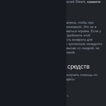
Европейском союзе, влияет на пользователей Steam,
нажмите
здесь
.
Злоупотребление
Возможность делать возвраты была добавлена, чтобы при
покупке продуктов в Steam вы ничем не рисковали. Это ни в
коем случае не способ бесплатно пользоваться играми. Если у
нас возникнут подозрения, что вы злоупотребляете этой
системой, мы можем отменить возможность возврата для
вашего аккаунта. Возврат средств за игру, купленную незадолго
до начала распродажи, чтобы купить ее заново со скидкой, не
считается злоупотреблением нашей системой.
Как запросить возврат средств
Вы можете запросить возврат средств и получить помощь по
другим проблемам с покупками в Steam здесь:
help.steampowered.com
.
Последнее обновление 23 апреля 2024 г.