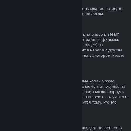
Блокировка системой VAC
Если вы получили блокировку VAC за использование читов, то
вы теряете право на возврат заблокированной игры.
Видеоконтент
Мы не можем предложить возврат средств за видео в Steam
(например, полнометражные и короткометражные фильмы,
сериалы, их эпизоды, а также обучающие видео) за
исключением случаев, когда видео состоит в наборе с другим
контентом, не являющимся видео, средства за который можно
вернуть.
Возврат средств за подарки
Средства за неактивированные подарочные копии можно
вернуть по обычным правилам (14 дней с момента покупки, не
больше 2 часов в игре). Активированные копии можно вернуть
по таким же условиям, но возврат должен запросить получатель.
Средства, потраченные на подарок, вернутся тому, кто его
приобрел.
Право на отказ от покупки (ЕС)
Чтобы узнать, как право на отказ от покупки, установленное в