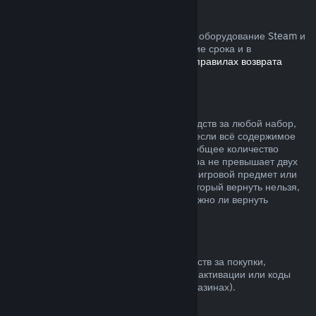
Устройства Steam
Вы можете запросить возврат средств за оборудование Steam и
аксессуары, купленные в Steam, в течение срока и в
соответствии с процессом, указанным в
правилах возврата
устройств
.
Возврат средств за наборы
Вы можете получить полный возврат средств за любой набор,
купленный в магазине Steam, но только если всё содержимое
набора находится на вашем аккаунте и общее количество
времени пользования товарами из набора не превышает двух
часов. Если к набору прилагается внутриигровой предмет или
дополнительный контент, средства за который вернуть нельзя,
при оформлении покупки вы узнаете, можно ли вернуть
средства за весь набор.
Покупки в других магазинах
Valve не может предложить возврат средств за покупки,
сделанные вне Steam (например, ключи активации или коды
кошелька Steam, купленные в других магазинах).