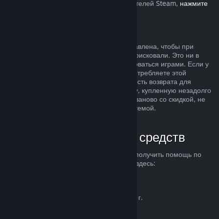
Европейском союзе, влияет на пользователей Steam,
нажмите
здесь
.
Злоупотребление
Возможность делать возвраты была добавлена, чтобы при
покупке продуктов в Steam вы ничем не рисковали. Это ни в
коем случае не способ бесплатно пользоваться играми. Если у
нас возникнут подозрения, что вы злоупотребляете этой
системой, мы можем отменить возможность возврата для
вашего аккаунта. Возврат средств за игру, купленную незадолго
до начала распродажи, чтобы купить ее заново со скидкой, не
считается злоупотреблением нашей системой.
Как запросить возврат средств
Вы можете запросить возврат средств и получить помощь по
другим проблемам с покупками в Steam здесь:
help.steampowered.com
.
Последнее обновление 23 апреля 2024 г.