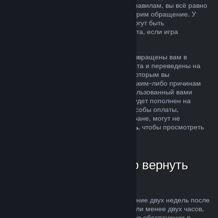
ситуация не соответствует описанным правилам, вы всё равно
можете запросить возврат, и мы рассмотрим обращение. У
пользователей из некоторых регионов могут быть
дополнительные права на запрос возврата, если игра
неисправна.
Средства за покупку будут полностью возвращены вам в
течение недели после одобрения возврата и переведены на
кошелек Steam или тот способ оплаты, которым вы
воспользовались при покупке. Если по каким-либо причинам
Steam не сможет вернуть деньги на использованный вами
способ оплаты, то ваш кошелек Steam будет пополнен на
соответствующую сумму (некоторые способы оплаты,
доступные в магазине Steam в вашей стране, могут не
поддерживать возвраты —
нажмите здесь
, чтобы просмотреть
полный список).
В каких случаях можно вернуть
деньги
Возможность осуществить возврат в течение двух недель после
покупки за продукты, в которых вы провели менее двух часов,
распространяется на игры и программное обеспечение в