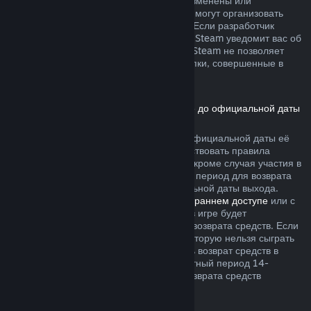
не были безвозвратно израсходованы, изменены или
перенесены. Другие разработчики также могут организовать
возвраты подобного рода в своих играх. Если разработчик
позволяет вернуть деньги за эти товары, Steam уведомит вас об
этом при покупке. В остальных случаях, Steam не позволяет
вернуть средства за внутриигровые покупки, совершенные в
играх сторонних разработчиков.
Возврат средств за игры, приобретённые до официальной даты
выхода
Если вы приобретаете игру в Steam до официальной даты её
выхода, для возврата средств будут действовать правила
двухчасового лимита игрового времени (кроме случая участия в
бета-тестировании), однако 14-дневный период для возврата
средств начнётся только после официальной даты выхода.
Например, если вы приобретаете игру в
раннем доступе
или с
предварительным доступом
, всё время в игре будет
засчитываться в двухчасовой лимит для возврата средств. Если
вы оформляете предзаказ для игры, в которую нельзя сыграть
до даты её выхода, вы можете запросить возврат средств в
любой момент до её выпуска, а стандартный период 14-
дневного и двухчасового лимитов для возврата средств
начнётся в день выхода игры.