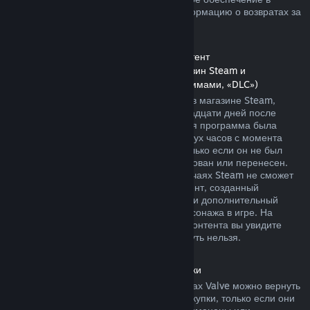
магазине Steam. Далее вы найдете информацию о возвратах за
другие виды покупок.
Возврат средств за дополнительный контент
(контент, распространяемый через магазин Steam и
используемый другими играми и программами, «DLC»)
За дополнительный контент, купленный в магазине Steam,
можно вернуть деньги в течение четырнадцати дней после
покупки, если соответствующая основная программа была
использована в течение не более чем двух часов с момента
покупки дополнительного контента, и только если он не был
безвозвратно израсходован, модифицирован или перенесен.
Пожалуйста, учтите, что в некоторых случаях Steam не сможет
вернуть деньги за дополнительный контент, созданный
сторонними компаниями, например, если дополнительный
контент навсегда повышает уровень персонажа в игре. На
страницах подобного дополнительного контента вы увидите
уведомление, что средства за него вернуть нельзя.
Возврат средств за внутриигровые покупки
Средства за внутриигровые товары в играх Valve можно вернуть
в течение сорока восьми часов после покупки, только если они