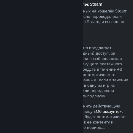
Возврат средств, переведённых на кошелёк Steam
Вы можете запросить возврат переведённых на кошелёк Steam
средств в течение четырнадцати дней после перевода, если
средства были переведены через магазин Steam, и вы еще не
воспользовались ими.
Возобновляемые подписки
Для определённого контента и услуг Steam предлагает
периодический (ежемесячный или ежегодный) доступ, за
который взимается регулярная плата. Если возобновляемая
подписка не использовалась в течение текущего платёжного
периода, вы можете запросить возврат средств в течение 48
часов с момента покупки или с момента автоматического
продления. Контент считается использованным, если в течение
текущего платёжного периода вы играли в одну из игр из
подписки либо использовали, изменяли или передавали
преимущества или скидки, входящие в эту подписку.
Обратите внимание, что вы можете отменить действующую
подписку в любое время, перейдя на станицу
«Об аккаунте»
.
После отмены ваша подписка больше не будет автоматически
продлеваться, но у вас останется доступ к её контенту и
преимуществам до окончания платёжного периода.