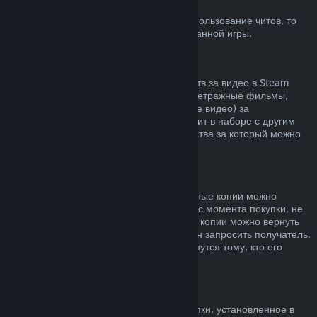
Блокировка системой VAC
Если вы получили блокировку VAC за использование читов, то
вы теряете право на возврат заблокированной игры.
Видеоконтент
Мы не можем предложить возврат средств за видео в Steam
(например, полнометражные и короткометражные фильмы,
сериалы, их эпизоды, а также обучающие видео) за
исключением случаев, когда видео состоит в наборе с другим
контентом, не являющимся видео, средства за который можно
вернуть.
Возврат средств за подарки
Средства за неактивированные подарочные копии можно
вернуть по обычным правилам (14 дней с момента покупки, не
больше 2 часов в игре). Активированные копии можно вернуть
по таким же условиям, но возврат должен запросить получатель.
Средства, потраченные на подарок, вернутся тому, кто его
приобрел.
Право на отказ от покупки (ЕС)
Чтобы узнать, как право на отказ от покупки, установленное в