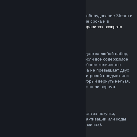
Устройства Steam
Вы можете запросить возврат средств за оборудование Steam и
аксессуары, купленные в Steam, в течение срока и в
соответствии с процессом, указанным в
правилах возврата
устройств
.
Возврат средств за наборы
Вы можете получить полный возврат средств за любой набор,
купленный в магазине Steam, но только если всё содержимое
набора находится на вашем аккаунте и общее количество
времени пользования товарами из набора не превышает двух
часов. Если к набору прилагается внутриигровой предмет или
дополнительный контент, средства за который вернуть нельзя,
при оформлении покупки вы узнаете, можно ли вернуть
средства за весь набор.
Покупки в других магазинах
Valve не может предложить возврат средств за покупки,
сделанные вне Steam (например, ключи активации или коды
кошелька Steam, купленные в других магазинах).