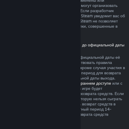
не были безвозвратно израсходованы, изменены или
перенесены. Другие разработчики также могут организовать
возвраты подобного рода в своих играх. Если разработчик
позволяет вернуть деньги за эти товары, Steam уведомит вас об
этом при покупке. В остальных случаях, Steam не позволяет
вернуть средства за внутриигровые покупки, совершенные в
играх сторонних разработчиков.
Возврат средств за игры, приобретённые до официальной даты
выхода
Если вы приобретаете игру в Steam до официальной даты её
выхода, для возврата средств будут действовать правила
двухчасового лимита игрового времени (кроме случая участия в
бета-тестировании), однако 14-дневный период для возврата
средств начнётся только после официальной даты выхода.
Например, если вы приобретаете игру в
раннем доступе
или с
предварительным доступом
, всё время в игре будет
засчитываться в двухчасовой лимит для возврата средств. Если
вы оформляете предзаказ для игры, в которую нельзя сыграть
до даты её выхода, вы можете запросить возврат средств в
любой момент до её выпуска, а стандартный период 14-
дневного и двухчасового лимитов для возврата средств
начнётся в день выхода игры.