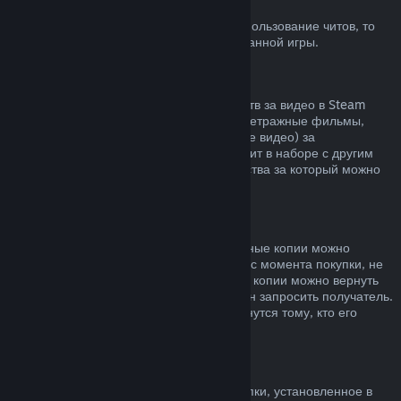
Блокировка системой VAC
Если вы получили блокировку VAC за использование читов, то
вы теряете право на возврат заблокированной игры.
Видеоконтент
Мы не можем предложить возврат средств за видео в Steam
(например, полнометражные и короткометражные фильмы,
сериалы, их эпизоды, а также обучающие видео) за
исключением случаев, когда видео состоит в наборе с другим
контентом, не являющимся видео, средства за который можно
вернуть.
Возврат средств за подарки
Средства за неактивированные подарочные копии можно
вернуть по обычным правилам (14 дней с момента покупки, не
больше 2 часов в игре). Активированные копии можно вернуть
по таким же условиям, но возврат должен запросить получатель.
Средства, потраченные на подарок, вернутся тому, кто его
приобрел.
Право на отказ от покупки (ЕС)
Чтобы узнать, как право на отказ от покупки, установленное в