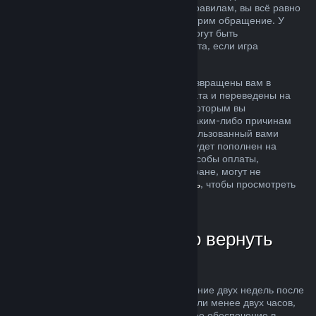
ситуация не соответствует описанным правилам, вы всё равно
можете запросить возврат, и мы рассмотрим обращение. У
пользователей из некоторых регионов могут быть
дополнительные права на запрос возврата, если игра
неисправна.
Средства за покупку будут полностью возвращены вам в
течение недели после одобрения возврата и переведены на
кошелек Steam или тот способ оплаты, которым вы
воспользовались при покупке. Если по каким-либо причинам
Steam не сможет вернуть деньги на использованный вами
способ оплаты, то ваш кошелек Steam будет пополнен на
соответствующую сумму (некоторые способы оплаты,
доступные в магазине Steam в вашей стране, могут не
поддерживать возвраты —
нажмите здесь
, чтобы просмотреть
полный список).
В каких случаях можно вернуть
деньги
Возможность осуществить возврат в течение двух недель после
покупки за продукты, в которых вы провели менее двух часов,
распространяется на игры и программное обеспечение в