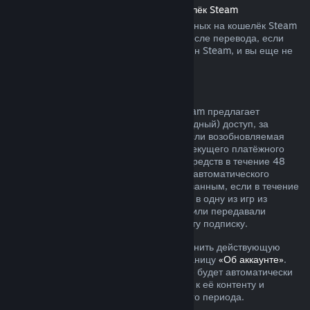
Возврат средств, переведённых на кошелёк Steam
Вы можете запросить возврат переведённых на кошелёк Steam
средств в течение четырнадцати дней после перевода, если
средства были переведены через магазин Steam, и вы еще не
воспользовались ими.
Возобновляемые подписки
Для определённого контента и услуг Steam предлагает
периодический (ежемесячный или ежегодный) доступ, за
который взимается регулярная плата. Если возобновляемая
подписка не использовалась в течение текущего платёжного
периода, вы можете запросить возврат средств в течение 48
часов с момента покупки или с момента автоматического
продления. Контент считается использованным, если в течение
текущего платёжного периода вы играли в одну из игр из
подписки либо использовали, изменяли или передавали
преимущества или скидки, входящие в эту подписку.
Обратите внимание, что вы можете отменить действующую
подписку в любое время, перейдя на станицу
«Об аккаунте»
.
После отмены ваша подписка больше не будет автоматически
продлеваться, но у вас останется доступ к её контенту и
преимуществам до окончания платёжного периода.