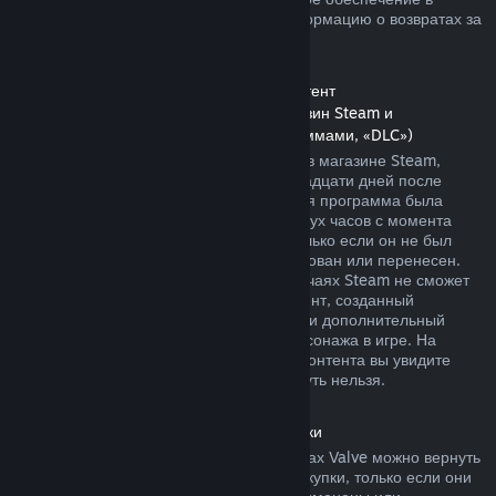
магазине Steam. Далее вы найдете информацию о возвратах за
другие виды покупок.
Возврат средств за дополнительный контент
(контент, распространяемый через магазин Steam и
используемый другими играми и программами, «DLC»)
За дополнительный контент, купленный в магазине Steam,
можно вернуть деньги в течение четырнадцати дней после
покупки, если соответствующая основная программа была
использована в течение не более чем двух часов с момента
покупки дополнительного контента, и только если он не был
безвозвратно израсходован, модифицирован или перенесен.
Пожалуйста, учтите, что в некоторых случаях Steam не сможет
вернуть деньги за дополнительный контент, созданный
сторонними компаниями, например, если дополнительный
контент навсегда повышает уровень персонажа в игре. На
страницах подобного дополнительного контента вы увидите
уведомление, что средства за него вернуть нельзя.
Возврат средств за внутриигровые покупки
Средства за внутриигровые товары в играх Valve можно вернуть
в течение сорока восьми часов после покупки, только если они