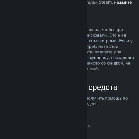
Европейском союзе, влияет на пользователей Steam,
нажмите
здесь
.
Злоупотребление
Возможность делать возвраты была добавлена, чтобы при
покупке продуктов в Steam вы ничем не рисковали. Это ни в
коем случае не способ бесплатно пользоваться играми. Если у
нас возникнут подозрения, что вы злоупотребляете этой
системой, мы можем отменить возможность возврата для
вашего аккаунта. Возврат средств за игру, купленную незадолго
до начала распродажи, чтобы купить ее заново со скидкой, не
считается злоупотреблением нашей системой.
Как запросить возврат средств
Вы можете запросить возврат средств и получить помощь по
другим проблемам с покупками в Steam здесь:
help.steampowered.com
.
Последнее обновление 23 апреля 2024 г.