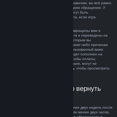
ситуация не соответствует описанным правилам, вы всё равно
можете запросить возврат, и мы рассмотрим обращение. У
пользователей из некоторых регионов могут быть
дополнительные права на запрос возврата, если игра
неисправна.
Средства за покупку будут полностью возвращены вам в
течение недели после одобрения возврата и переведены на
кошелек Steam или тот способ оплаты, которым вы
воспользовались при покупке. Если по каким-либо причинам
Steam не сможет вернуть деньги на использованный вами
способ оплаты, то ваш кошелек Steam будет пополнен на
соответствующую сумму (некоторые способы оплаты,
доступные в магазине Steam в вашей стране, могут не
поддерживать возвраты —
нажмите здесь
, чтобы просмотреть
полный список).
В каких случаях можно вернуть
деньги
Возможность осуществить возврат в течение двух недель после
покупки за продукты, в которых вы провели менее двух часов,
распространяется на игры и программное обеспечение в