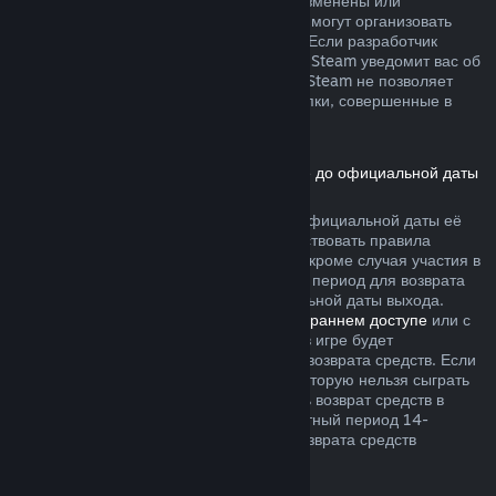
не были безвозвратно израсходованы, изменены или
перенесены. Другие разработчики также могут организовать
возвраты подобного рода в своих играх. Если разработчик
позволяет вернуть деньги за эти товары, Steam уведомит вас об
этом при покупке. В остальных случаях, Steam не позволяет
вернуть средства за внутриигровые покупки, совершенные в
играх сторонних разработчиков.
Возврат средств за игры, приобретённые до официальной даты
выхода
Если вы приобретаете игру в Steam до официальной даты её
выхода, для возврата средств будут действовать правила
двухчасового лимита игрового времени (кроме случая участия в
бета-тестировании), однако 14-дневный период для возврата
средств начнётся только после официальной даты выхода.
Например, если вы приобретаете игру в
раннем доступе
или с
предварительным доступом
, всё время в игре будет
засчитываться в двухчасовой лимит для возврата средств. Если
вы оформляете предзаказ для игры, в которую нельзя сыграть
до даты её выхода, вы можете запросить возврат средств в
любой момент до её выпуска, а стандартный период 14-
дневного и двухчасового лимитов для возврата средств
начнётся в день выхода игры.