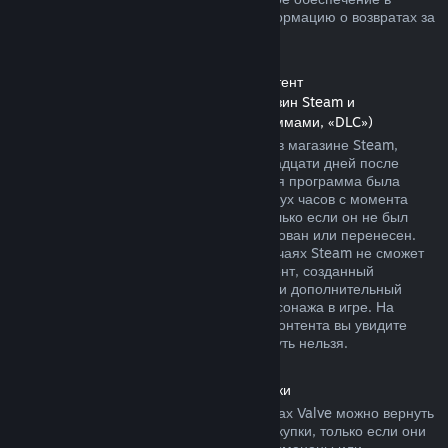
магазине Steam. Далее вы найдете информацию о возвратах за
другие виды покупок.
Возврат средств за дополнительный контент
(контент, распространяемый через магазин Steam и
используемый другими играми и программами, «DLC»)
За дополнительный контент, купленный в магазине Steam,
можно вернуть деньги в течение четырнадцати дней после
покупки, если соответствующая основная программа была
использована в течение не более чем двух часов с момента
покупки дополнительного контента, и только если он не был
безвозвратно израсходован, модифицирован или перенесен.
Пожалуйста, учтите, что в некоторых случаях Steam не сможет
вернуть деньги за дополнительный контент, созданный
сторонними компаниями, например, если дополнительный
контент навсегда повышает уровень персонажа в игре. На
страницах подобного дополнительного контента вы увидите
уведомление, что средства за него вернуть нельзя.
Возврат средств за внутриигровые покупки
Средства за внутриигровые товары в играх Valve можно вернуть
в течение сорока восьми часов после покупки, только если они