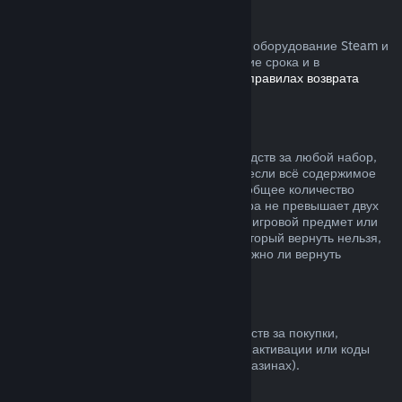
Устройства Steam
Вы можете запросить возврат средств за оборудование Steam и
аксессуары, купленные в Steam, в течение срока и в
соответствии с процессом, указанным в
правилах возврата
устройств
.
Возврат средств за наборы
Вы можете получить полный возврат средств за любой набор,
купленный в магазине Steam, но только если всё содержимое
набора находится на вашем аккаунте и общее количество
времени пользования товарами из набора не превышает двух
часов. Если к набору прилагается внутриигровой предмет или
дополнительный контент, средства за который вернуть нельзя,
при оформлении покупки вы узнаете, можно ли вернуть
средства за весь набор.
Покупки в других магазинах
Valve не может предложить возврат средств за покупки,
сделанные вне Steam (например, ключи активации или коды
кошелька Steam, купленные в других магазинах).