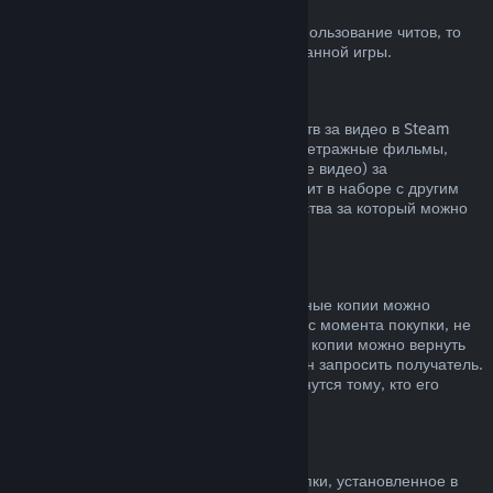
Блокировка системой VAC
Если вы получили блокировку VAC за использование читов, то
вы теряете право на возврат заблокированной игры.
Видеоконтент
Мы не можем предложить возврат средств за видео в Steam
(например, полнометражные и короткометражные фильмы,
сериалы, их эпизоды, а также обучающие видео) за
исключением случаев, когда видео состоит в наборе с другим
контентом, не являющимся видео, средства за который можно
вернуть.
Возврат средств за подарки
Средства за неактивированные подарочные копии можно
вернуть по обычным правилам (14 дней с момента покупки, не
больше 2 часов в игре). Активированные копии можно вернуть
по таким же условиям, но возврат должен запросить получатель.
Средства, потраченные на подарок, вернутся тому, кто его
приобрел.
Право на отказ от покупки (ЕС)
Чтобы узнать, как право на отказ от покупки, установленное в