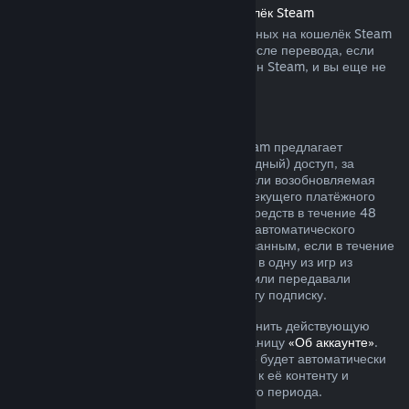
Возврат средств, переведённых на кошелёк Steam
Вы можете запросить возврат переведённых на кошелёк Steam
средств в течение четырнадцати дней после перевода, если
средства были переведены через магазин Steam, и вы еще не
воспользовались ими.
Возобновляемые подписки
Для определённого контента и услуг Steam предлагает
периодический (ежемесячный или ежегодный) доступ, за
который взимается регулярная плата. Если возобновляемая
подписка не использовалась в течение текущего платёжного
периода, вы можете запросить возврат средств в течение 48
часов с момента покупки или с момента автоматического
продления. Контент считается использованным, если в течение
текущего платёжного периода вы играли в одну из игр из
подписки либо использовали, изменяли или передавали
преимущества или скидки, входящие в эту подписку.
Обратите внимание, что вы можете отменить действующую
подписку в любое время, перейдя на станицу
«Об аккаунте»
.
После отмены ваша подписка больше не будет автоматически
продлеваться, но у вас останется доступ к её контенту и
преимуществам до окончания платёжного периода.