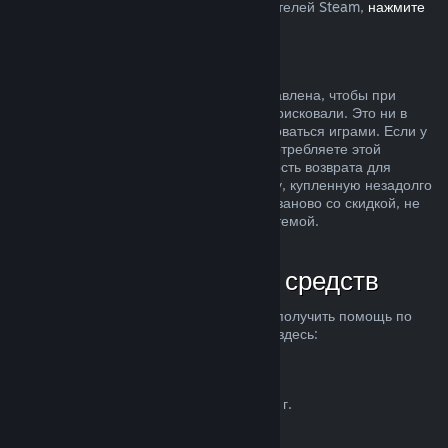
Европейском союзе, влияет на пользователей Steam,
нажмите
здесь
.
Злоупотребление
Возможность делать возвраты была добавлена, чтобы при
покупке продуктов в Steam вы ничем не рисковали. Это ни в
коем случае не способ бесплатно пользоваться играми. Если у
нас возникнут подозрения, что вы злоупотребляете этой
системой, мы можем отменить возможность возврата для
вашего аккаунта. Возврат средств за игру, купленную незадолго
до начала распродажи, чтобы купить ее заново со скидкой, не
считается злоупотреблением нашей системой.
Как запросить возврат средств
Вы можете запросить возврат средств и получить помощь по
другим проблемам с покупками в Steam здесь:
help.steampowered.com
.
Последнее обновление 23 апреля 2024 г.