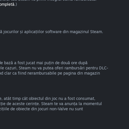
completă
.)
 jocurilor și aplicațiilor software din magazinul Steam.
de bază a fost jucat mai puțin de două ore după
nele cazuri, Steam nu va putea oferi rambursări pentru DLC-
 mod clar ca fiind nerambursabile pe pagina din magazin
e, atât timp cât obiectul din joc nu a fost consumat,
uncție de aceste cerințe. Steam te va anunța la momentul
ițiile de obiecte din jocuri non-Valve nu sunt