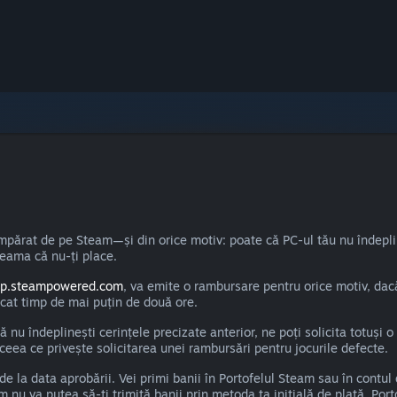
mpărat de pe Steam—și din orice motiv: poate că PC-ul tău nu îndepli
 seama că nu-ți place.
lp.steampowered.com
, va emite o rambursare pentru orice motiv, dacă
 jucat timp de mai puțin de două ore.
 nu îndeplinești cerințele precizate anterior, ne poți solicita totuși 
ceea ce privește solicitarea unei rambursări pentru jocurile defecte.
 la data aprobării. Vei primi banii în Portofelul Steam sau în contul 
 nu va putea să-ți trimită banii prin metoda ta inițială de plată, Po