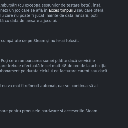
ambursări (cu excepția sesiunilor de testare beta), însă
nezi un joc care se află în
acces timpuriu
sau care oferă
u care nu poate fi jucat înainte de data lansării, poți
tă cu data de lansare a jocului.
 cumpărate de pe Steam și nu le-ai folosit.
 Poți cere rambursarea sumei plătite dacă serviciile
are trebuie efectuată în cel mult 48 de ore de la achiziția
în abonament pe durata ciclului de facturare curent sau dacă
nu va mai fi reînnoit automat, dar vei continua să ai
ursare pentru produsele hardware și accesoriile Steam