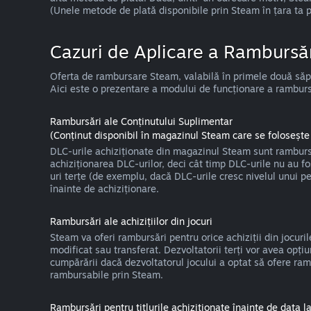
(Unele metode de plată disponibile prin Steam în țara ta 
Cazuri de Aplicare a Rambursăr
Oferta de rambursare Steam, valabilă în primele două săptă
Aici este o prezentare a modului de funcționare a rambursări
Rambursări ale Conținutului Suplimentar
(Conținut disponibil în magazinul Steam care se folosește 
DLC-urile achiziționate din magazinul Steam sunt rambursa
achiziționarea DLC-urilor, deci cât timp DLC-urile nu au f
uri terțe (de exemplu, dacă DLC-urile cresc nivelul unui p
înainte de achiziționare.
Rambursări ale achizițiilor din jocuri
Steam va oferi rambursări pentru orice achiziții din jocuri
modificat sau transferat. Dezvoltatorii terți vor avea opț
cumpărării dacă dezvoltatorul jocului a optat să ofere ramb
rambursabile prin Steam.
Rambursări pentru titlurile achiziționate înainte de data la