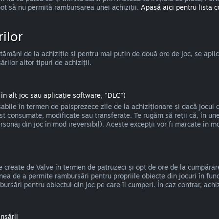
pot să nu permită rambursarea unei achiziții.
Apasă aici pentru lista 
ilor
mâni de la achiziție și pentru mai puțin de două ore de joc, se aplică
lor altor tipuri de achiziții.
în alt joc sau aplicație software, "DLC")
bile în termen de paisprezece zile de la achiziționare și dacă jocul 
ost consumate, modificate sau transferate. Te rugăm să reții că, în u
ersonaj din joc în mod ireversibil). Aceste excepții vor fi marcate în
le create de Valve în termen de patruzeci și opt de ore de la cumpărar
iunea de a permite rambursări pentru propriile obiecte din jocuri în f
ursări pentru obiectul din joc pe care îl cumperi. În caz contrar, achiz
nsării