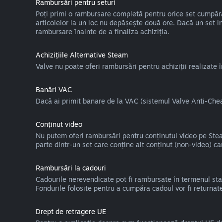
Rambursări pentru seturi
Poți primi o rambursare completă pentru orice set cumpărat 
articolelor la un loc nu depășește două ore. Dacă un set in
rambursare înainte de a finaliza achiziția.
Achizițiile Alternative Steam
Valve nu poate oferi rambursări pentru achiziții realizate
Banări VAC
Dacă ai primit banare de la VAC (sistemul Valve Anti-Cheat)
Conținut video
Nu putem oferi rambursări pentru conținutul video pe Steam
parte dintr-un set care conține alt conținut (non-video) ca
Rambursări la cadouri
Cadourile nerevendicate pot fi rambursate în termenul stan
Fondurile folosite pentru a cumpăra cadoul vor fi returnat
Drept de retragere UE