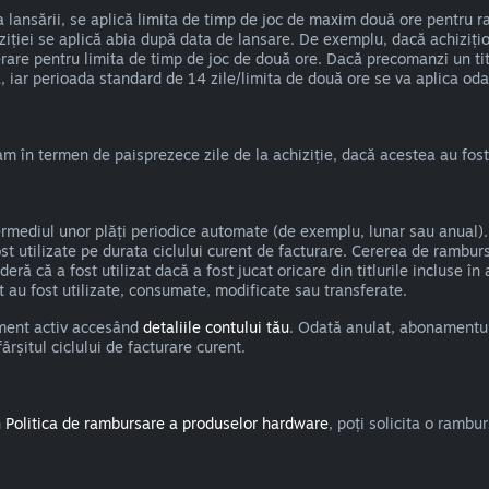
a lansării, se aplică limita de timp de joc de maxim două ore pentru r
iziției se aplică abia după data de lansare. De exemplu, dacă achizițio
erare pentru limita de timp de joc de două ore. Dacă precomanzi un titl
, iar perioada standard de 14 zile/limita de două ore se va aplica oda
am în termen de paisprezece zile de la achiziție, dacă acestea au fost
termediul unor plăți periodice automate (de exemplu, lunar sau anual).
t utilizate pe durata ciclului curent de facturare. Cererea de ramburs
deră că a fost utilizat dacă a fost jucat oricare din titlurile incluse 
t au fost utilizate, consumate, modificate sau transferate.
ament activ accesând
detaliile contului tău
. Odată anulat, abonamentul 
rșitul ciclului de facturare curent.
n
Politica de rambursare a produselor hardware
, poți solicita o ramb