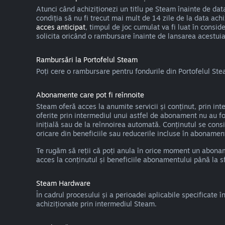
Atunci când achiziționezi un titlu pe Steam înainte de dat
condiția să nu fi trecut mai mult de 14 zile de la data ach
acces anticipat
, timpul de joc cumulat va fi luat în consid
solicita oricând o rambursare înainte de lansarea acestuia
Rambursări la Portofelul Steam
Poți cere o rambursare pentru fondurile din Portofelul Ste
Abonamente care pot fi reînnoite
Steam oferă acces la anumite servicii și conținut, prin in
oferite prin intermediul unui astfel de abonament nu au fos
inițială sau de la reînnoirea automată. Conținutul se consi
oricare din beneficiile sau reducerile incluse în abonamen
Te rugăm să reții că poți anula în orice moment un abon
acces la conținutul și beneficiile abonamentului până la sfâ
Steam Hardware
În cadrul procesului și a perioadei aplicabile specificate î
achiziționate prin intermediul Steam.