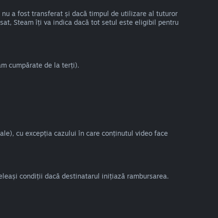
u a fost transferat și dacă timpul de utilizare al tuturor
t, Steam îți va indica dacă tot setul este eligibil pentru
am cumpărate de la terți).
le), cu excepția cazului în care conținutul video face
leași condiții dacă destinatarul inițiază rambursarea.