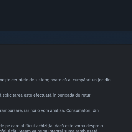
nește cerințele de sistem; poate că ai cumpărat un joc din
 solicitarea este efectuată în perioada de retur
o rambursare, iar noi o vom analiza. Consumatorii din
de pe care ai făcut achiziția, dacă este vorba despre o
rtofelul tău Steam va primi integral suma rambursată.