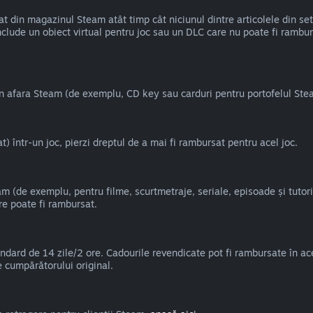
din magazinul Steam atât timp cât niciunul dintre articolele din set n
clude un obiect virtual pentru joc sau un DLC care nu poate fi rambursa
 în afara Steam (de exemplu, CD key sau carduri pentru portofelul Ste
 într-un joc, pierzi dreptul de a mai fi rambursat pentru acel joc.
 (de exemplu, pentru filme, scurtmetraje, seriale, episoade și tutoria
re poate fi rambursat.
dard de 14 zile/2 ore. Cadourile revendicate pot fi rambursate în ace
e cumpărătorului original.