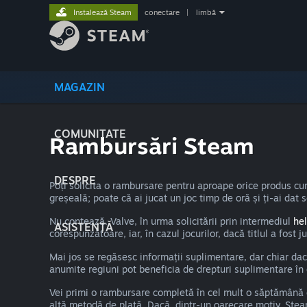
Instalează Steam
conectare
|
limbă
MAGAZIN
COMUNITATE
Rambursări Steam
DESPRE
Poți solicita o rambursare pentru aproape orice produs cu
greșeală; poate că ai jucat un joc timp de oră și ți-ai dat
Nu contează. Valve, în urma solicitării prin intermediul
he
ASISTENȚĂ
corespunzătoare, iar, în cazul jocurilor, dacă titlul a fost
Mai jos se regăsesc informații suplimentare, dar chiar dacă
anumite regiuni pot beneficia de drepturi suplimentare în 
Vei primi o rambursare completă în cel mult o săptămână de
altă metodă de plată. Dacă, dintr-un oarecare motiv, Steam