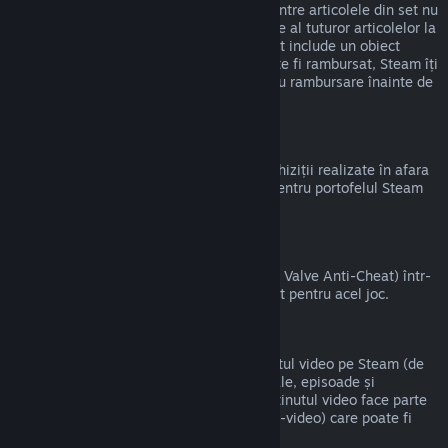
magazinul Steam atât timp cât niciunul dintre articolele din set nu
a fost transferat și dacă timpul de utilizare al tuturor articolelor la
un loc nu depășește două ore. Dacă un set include un obiect
virtual pentru joc sau un DLC care nu poate fi rambursat, Steam îți
va indica dacă tot setul este eligibil pentru rambursare înainte de
a finaliza achiziția.
Achizițiile Alternative Steam
Valve nu poate oferi rambursări pentru achiziții realizate în afara
Steam (de exemplu, CD key sau carduri pentru portofelul Steam
cumpărate de la terți).
Banări VAC
Dacă ai primit banare de la VAC (sistemul Valve Anti-Cheat) într-
un joc, pierzi dreptul de a mai fi rambursat pentru acel joc.
Conținut video
Nu putem oferi rambursări pentru conținutul video pe Steam (de
exemplu, pentru filme, scurtmetraje, seriale, episoade și
tutoriale), cu excepția cazului în care conținutul video face parte
dintr-un set care conține alt conținut (non-video) care poate fi
rambursat.