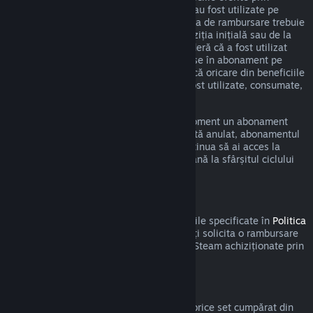
intermediul unui astfel de abonament nu au fost utilizate pe
durata ciclului curent de facturare. Cererea de rambursare trebuie
efectuată în cel mult 48 de ore de la achiziția inițială sau de la
reînnoirea automată. Conținutul se consideră că a fost utilizat
dacă a fost jucat oricare din titlurile incluse în abonament pe
durata ciclului de facturare curent sau dacă oricare din beneficiile
sau reducerile incluse în abonament au fost utilizate, consumate,
modificate sau transferate.
Te rugăm să reții că poți anula în orice moment un abonament
activ accesând
detaliile contului tău
. Odată anulat, abonamentul
nu va mai fi reînnoit automat, dar vei continua să ai acces la
conținutul și beneficiile abonamentului până la sfârșitul ciclului
de facturare curent.
Steam Hardware
În cadrul procesului și a perioadei aplicabile specificate în
Politica
de rambursare a produselor hardware
, poți solicita o rambursare
pentru produsele hardware și accesoriile Steam achiziționate prin
intermediul Steam.
Rambursări pentru seturi
Poți primi o rambursare completă pentru orice set cumpărat din