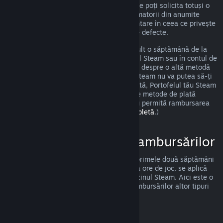
îndeplinești cerințele precizate anterior, ne poți solicita totuși o
rambursare, iar noi o vom analiza. Consumatorii din anumite
regiuni pot beneficia de drepturi suplimentare în ceea ce privește
solicitarea unei rambursări pentru jocurile defecte.
Vei primi o rambursare completă în cel mult o săptămână de la
data aprobării. Vei primi banii în Portofelul Steam sau în contul de
pe care ai făcut achiziția, dacă este vorba despre o altă metodă
de plată. Dacă, dintr-un oarecare motiv, Steam nu va putea să-ți
trimită banii prin metoda ta inițială de plată, Portofelul tău Steam
va primi integral suma rambursată. (Unele metode de plată
disponibile prin Steam în țara ta pot să nu permită rambursarea
unei achiziții.
Apasă aici pentru lista completă
.)
Cazuri de Aplicare a Rambursărilor
Oferta de rambursare Steam, valabilă în primele două săptămâni
de la achiziție și pentru mai puțin de două ore de joc, se aplică
jocurilor și aplicațiilor software din magazinul Steam. Aici este o
prezentare a modului de funcționare a rambursărilor altor tipuri
de achiziții.
Rambursări ale Conținutului Suplimentar