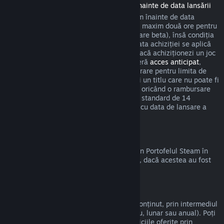
Rambursări pentru titlurile achiziționate înainte de data lansării
Atunci când achiziționezi un titlu pe Steam înainte de data
lansării, se aplică limita de timp de joc de maxim două ore pentru
rambursări (cu excepția sesiunilor de testare beta), însă condiția
să nu fi trecut mai mult de 14 zile de la data achiziției se aplică
abia după data de lansare. De exemplu, dacă achiziționezi un joc
care se află în
acces timpuriu
sau care oferă
acces anticipat
,
timpul de joc cumulat va fi luat în considerare pentru limita de
timp de joc de două ore. Dacă precomanzi un titlu care nu poate fi
jucat înainte de data lansării, poți solicita oricând o rambursare
înainte de lansarea acestuia, iar perioada standard de 14
zile/limita de două ore se va aplica odată cu data de lansare a
jocului.
Rambursări la Portofelul Steam
Poți cere o rambursare pentru fondurile din Portofelul Steam în
termen de paisprezece zile de la achiziție, dacă acestea au fost
cumpărate de pe Steam și nu le-ai folosit.
Abonamente care pot fi reînnoite
Steam oferă acces la anumite servicii și conținut, prin intermediul
unor plăți periodice automate (de exemplu, lunar sau anual). Poți
cere rambursarea sumei plătite dacă serviciile oferite prin