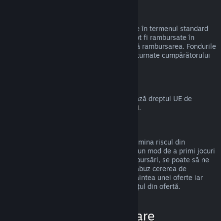
Rambursări la cadouri
Cadourile nerevendicate pot fi rambursate în termenul standard
de 14 zile/2 ore. Cadourile revendicate pot fi rambursate în
aceleași condiții dacă destinatarul inițiază rambursarea. Fondurile
folosite pentru a cumpăra cadoul vor fi returnate cumpărătorului
original.
Drept de retragere UE
Pentru o explicație despre cum funcționează dreptul UE de
retragere pentru clienții Steam,
apasă aici
.
Abuz
Rambursările sunt disponibile pentru a elimina riscul din
cumpărarea titlurilor de pe Steam—nu ca un mod de a primi jocuri
gratis. Dacă observăm că abuzezi de rambursări, se poate să ne
oprim din a ți le oferi. Nu considerăm un abuz cererea de
rambursare a unui titlu cumpărat chiar înaintea unei oferte iar
apoi cumpărarea imediată a titlului la prețul din ofertă.
Cum solicit o rambursare