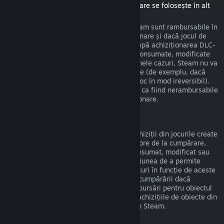
(Conținut disponibil în magazinul Steam care se folosește în alt
joc sau aplicație software, "DLC")
DLC-urile achiziționate din magazinul Steam sunt rambursabile în
termen de paisprezece zile de la achiziționare și dacă jocul de
bază a fost jucat mai puțin de două ore după achiziționarea DLC-
urilor, deci cât timp DLC-urile nu au fost consumate, modificate
sau transferate. Te rugăm să reții că, în unele cazuri, Steam nu va
putea oferi rambursări pentru DLC-uri terțe (de exemplu, dacă
DLC-urile cresc nivelul unui personaj din joc în mod ireversibil).
Aceste excepții vor fi marcate în mod clar ca fiind nerambursabile
pe pagina din magazin înainte de achiziționare.
Rambursări ale achizițiilor din jocuri
Steam va oferi rambursări pentru orice achiziții din jocurile create
de Valve în termen de patruzeci și opt de ore de la cumpărare,
atât timp cât obiectul din joc nu a fost consumat, modificat sau
transferat. Dezvoltatorii terți vor avea opțiunea de a permite
rambursări pentru propriile obiecte din jocuri în funcție de aceste
cerințe. Steam te va anunța la momentul cumpărării dacă
dezvoltatorul jocului a optat să ofere rambursări pentru obiectul
din joc pe care îl cumperi. În caz contrar, achizițiile de obiecte din
jocuri non-Valve nu sunt rambursabile prin Steam.