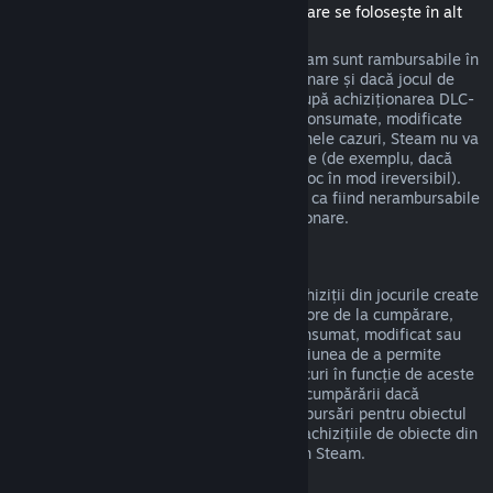
(Conținut disponibil în magazinul Steam care se folosește în alt
joc sau aplicație software, "DLC")
DLC-urile achiziționate din magazinul Steam sunt rambursabile în
termen de paisprezece zile de la achiziționare și dacă jocul de
bază a fost jucat mai puțin de două ore după achiziționarea DLC-
urilor, deci cât timp DLC-urile nu au fost consumate, modificate
sau transferate. Te rugăm să reții că, în unele cazuri, Steam nu va
putea oferi rambursări pentru DLC-uri terțe (de exemplu, dacă
DLC-urile cresc nivelul unui personaj din joc în mod ireversibil).
Aceste excepții vor fi marcate în mod clar ca fiind nerambursabile
pe pagina din magazin înainte de achiziționare.
Rambursări ale achizițiilor din jocuri
Steam va oferi rambursări pentru orice achiziții din jocurile create
de Valve în termen de patruzeci și opt de ore de la cumpărare,
atât timp cât obiectul din joc nu a fost consumat, modificat sau
transferat. Dezvoltatorii terți vor avea opțiunea de a permite
rambursări pentru propriile obiecte din jocuri în funcție de aceste
cerințe. Steam te va anunța la momentul cumpărării dacă
dezvoltatorul jocului a optat să ofere rambursări pentru obiectul
din joc pe care îl cumperi. În caz contrar, achizițiile de obiecte din
jocuri non-Valve nu sunt rambursabile prin Steam.