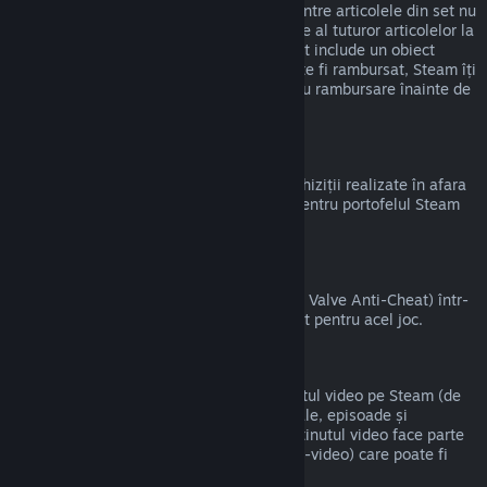
magazinul Steam atât timp cât niciunul dintre articolele din set nu
a fost transferat și dacă timpul de utilizare al tuturor articolelor la
un loc nu depășește două ore. Dacă un set include un obiect
virtual pentru joc sau un DLC care nu poate fi rambursat, Steam îți
va indica dacă tot setul este eligibil pentru rambursare înainte de
a finaliza achiziția.
Achizițiile Alternative Steam
Valve nu poate oferi rambursări pentru achiziții realizate în afara
Steam (de exemplu, CD key sau carduri pentru portofelul Steam
cumpărate de la terți).
Banări VAC
Dacă ai primit banare de la VAC (sistemul Valve Anti-Cheat) într-
un joc, pierzi dreptul de a mai fi rambursat pentru acel joc.
Conținut video
Nu putem oferi rambursări pentru conținutul video pe Steam (de
exemplu, pentru filme, scurtmetraje, seriale, episoade și
tutoriale), cu excepția cazului în care conținutul video face parte
dintr-un set care conține alt conținut (non-video) care poate fi
rambursat.