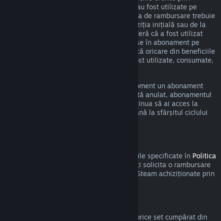
intermediul unui astfel de abonament nu au fost utilizate pe
durata ciclului curent de facturare. Cererea de rambursare trebuie
efectuată în cel mult 48 de ore de la achiziția inițială sau de la
reînnoirea automată. Conținutul se consideră că a fost utilizat
dacă a fost jucat oricare din titlurile incluse în abonament pe
durata ciclului de facturare curent sau dacă oricare din beneficiile
sau reducerile incluse în abonament au fost utilizate, consumate,
modificate sau transferate.
Te rugăm să reții că poți anula în orice moment un abonament
activ accesând
detaliile contului tău
. Odată anulat, abonamentul
nu va mai fi reînnoit automat, dar vei continua să ai acces la
conținutul și beneficiile abonamentului până la sfârșitul ciclului
de facturare curent.
Steam Hardware
În cadrul procesului și a perioadei aplicabile specificate în
Politica
de rambursare a produselor hardware
, poți solicita o rambursare
pentru produsele hardware și accesoriile Steam achiziționate prin
intermediul Steam.
Rambursări pentru seturi
Poți primi o rambursare completă pentru orice set cumpărat din