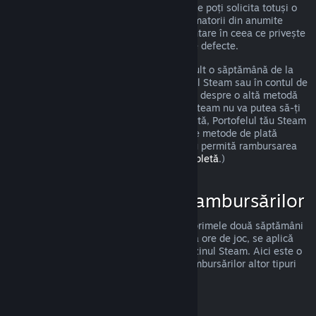
îndeplinești cerințele precizate anterior, ne poți solicita totuși o
rambursare, iar noi o vom analiza. Consumatorii din anumite
regiuni pot beneficia de drepturi suplimentare în ceea ce privește
solicitarea unei rambursări pentru jocurile defecte.
Vei primi o rambursare completă în cel mult o săptămână de la
data aprobării. Vei primi banii în Portofelul Steam sau în contul de
pe care ai făcut achiziția, dacă este vorba despre o altă metodă
de plată. Dacă, dintr-un oarecare motiv, Steam nu va putea să-ți
trimită banii prin metoda ta inițială de plată, Portofelul tău Steam
va primi integral suma rambursată. (Unele metode de plată
disponibile prin Steam în țara ta pot să nu permită rambursarea
unei achiziții.
Apasă aici pentru lista completă
.)
Cazuri de Aplicare a Rambursărilor
Oferta de rambursare Steam, valabilă în primele două săptămâni
de la achiziție și pentru mai puțin de două ore de joc, se aplică
jocurilor și aplicațiilor software din magazinul Steam. Aici este o
prezentare a modului de funcționare a rambursărilor altor tipuri
de achiziții.
Rambursări ale Conținutului Suplimentar