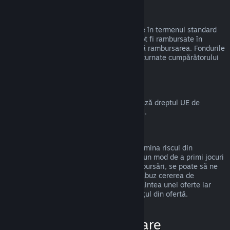
Rambursări la cadouri
Cadourile nerevendicate pot fi rambursate în termenul standard
de 14 zile/2 ore. Cadourile revendicate pot fi rambursate în
aceleași condiții dacă destinatarul inițiază rambursarea. Fondurile
folosite pentru a cumpăra cadoul vor fi returnate cumpărătorului
original.
Drept de retragere UE
Pentru o explicație despre cum funcționează dreptul UE de
retragere pentru clienții Steam,
apasă aici
.
Abuz
Rambursările sunt disponibile pentru a elimina riscul din
cumpărarea titlurilor de pe Steam—nu ca un mod de a primi jocuri
gratis. Dacă observăm că abuzezi de rambursări, se poate să ne
oprim din a ți le oferi. Nu considerăm un abuz cererea de
rambursare a unui titlu cumpărat chiar înaintea unei oferte iar
apoi cumpărarea imediată a titlului la prețul din ofertă.
Cum solicit o rambursare