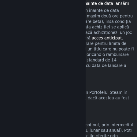
Rambursări pentru titlurile achiziționate înainte de data lansării
Atunci când achiziționezi un titlu pe Steam înainte de data
lansării, se aplică limita de timp de joc de maxim două ore pentru
rambursări (cu excepția sesiunilor de testare beta), însă condiția
să nu fi trecut mai mult de 14 zile de la data achiziției se aplică
abia după data de lansare. De exemplu, dacă achiziționezi un joc
care se află în
acces timpuriu
sau care oferă
acces anticipat
,
timpul de joc cumulat va fi luat în considerare pentru limita de
timp de joc de două ore. Dacă precomanzi un titlu care nu poate fi
jucat înainte de data lansării, poți solicita oricând o rambursare
înainte de lansarea acestuia, iar perioada standard de 14
zile/limita de două ore se va aplica odată cu data de lansare a
jocului.
Rambursări la Portofelul Steam
Poți cere o rambursare pentru fondurile din Portofelul Steam în
termen de paisprezece zile de la achiziție, dacă acestea au fost
cumpărate de pe Steam și nu le-ai folosit.
Abonamente care pot fi reînnoite
Steam oferă acces la anumite servicii și conținut, prin intermediul
unor plăți periodice automate (de exemplu, lunar sau anual). Poți
cere rambursarea sumei plătite dacă serviciile oferite prin