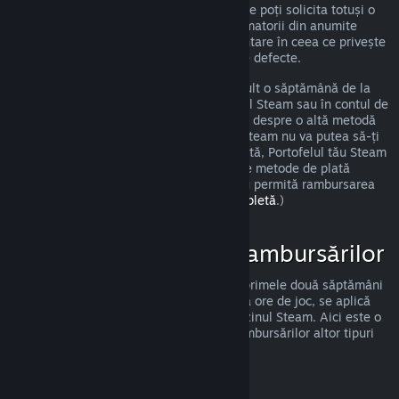
îndeplinești cerințele precizate anterior, ne poți solicita totuși o
rambursare, iar noi o vom analiza. Consumatorii din anumite
regiuni pot beneficia de drepturi suplimentare în ceea ce privește
solicitarea unei rambursări pentru jocurile defecte.
Vei primi o rambursare completă în cel mult o săptămână de la
data aprobării. Vei primi banii în Portofelul Steam sau în contul de
pe care ai făcut achiziția, dacă este vorba despre o altă metodă
de plată. Dacă, dintr-un oarecare motiv, Steam nu va putea să-ți
trimită banii prin metoda ta inițială de plată, Portofelul tău Steam
va primi integral suma rambursată. (Unele metode de plată
disponibile prin Steam în țara ta pot să nu permită rambursarea
unei achiziții.
Apasă aici pentru lista completă
.)
Cazuri de Aplicare a Rambursărilor
Oferta de rambursare Steam, valabilă în primele două săptămâni
de la achiziție și pentru mai puțin de două ore de joc, se aplică
jocurilor și aplicațiilor software din magazinul Steam. Aici este o
prezentare a modului de funcționare a rambursărilor altor tipuri
de achiziții.
Rambursări ale Conținutului Suplimentar