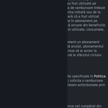
intermediul unui astfel de abonament nu au fost utilizate pe
durata ciclului curent de facturare. Cererea de rambursare trebuie
efectuată în cel mult 48 de ore de la achiziția inițială sau de la
reînnoirea automată. Conținutul se consideră că a fost utilizat
dacă a fost jucat oricare din titlurile incluse în abonament pe
durata ciclului de facturare curent sau dacă oricare din beneficiile
sau reducerile incluse în abonament au fost utilizate, consumate,
modificate sau transferate.
Te rugăm să reții că poți anula în orice moment un abonament
activ accesând
detaliile contului tău
. Odată anulat, abonamentul
nu va mai fi reînnoit automat, dar vei continua să ai acces la
conținutul și beneficiile abonamentului până la sfârșitul ciclului
de facturare curent.
Steam Hardware
În cadrul procesului și a perioadei aplicabile specificate în
Politica
de rambursare a produselor hardware
, poți solicita o rambursare
pentru produsele hardware și accesoriile Steam achiziționate prin
intermediul Steam.
Rambursări pentru seturi
Poți primi o rambursare completă pentru orice set cumpărat din