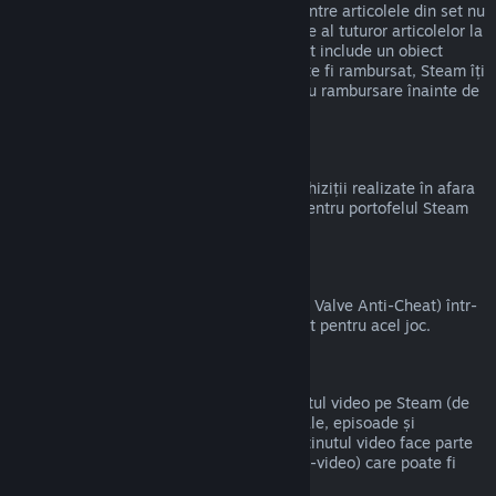
magazinul Steam atât timp cât niciunul dintre articolele din set nu
a fost transferat și dacă timpul de utilizare al tuturor articolelor la
un loc nu depășește două ore. Dacă un set include un obiect
virtual pentru joc sau un DLC care nu poate fi rambursat, Steam îți
va indica dacă tot setul este eligibil pentru rambursare înainte de
a finaliza achiziția.
Achizițiile Alternative Steam
Valve nu poate oferi rambursări pentru achiziții realizate în afara
Steam (de exemplu, CD key sau carduri pentru portofelul Steam
cumpărate de la terți).
Banări VAC
Dacă ai primit banare de la VAC (sistemul Valve Anti-Cheat) într-
un joc, pierzi dreptul de a mai fi rambursat pentru acel joc.
Conținut video
Nu putem oferi rambursări pentru conținutul video pe Steam (de
exemplu, pentru filme, scurtmetraje, seriale, episoade și
tutoriale), cu excepția cazului în care conținutul video face parte
dintr-un set care conține alt conținut (non-video) care poate fi
rambursat.