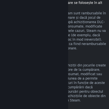
(Conținut disponibil în magazinul Steam care se folosește în alt
joc sau aplicație software, "DLC")
DLC-urile achiziționate din magazinul Steam sunt rambursabile în
termen de paisprezece zile de la achiziționare și dacă jocul de
bază a fost jucat mai puțin de două ore după achiziționarea DLC-
urilor, deci cât timp DLC-urile nu au fost consumate, modificate
sau transferate. Te rugăm să reții că, în unele cazuri, Steam nu va
putea oferi rambursări pentru DLC-uri terțe (de exemplu, dacă
DLC-urile cresc nivelul unui personaj din joc în mod ireversibil).
Aceste excepții vor fi marcate în mod clar ca fiind nerambursabile
pe pagina din magazin înainte de achiziționare.
Rambursări ale achizițiilor din jocuri
Steam va oferi rambursări pentru orice achiziții din jocurile create
de Valve în termen de patruzeci și opt de ore de la cumpărare,
atât timp cât obiectul din joc nu a fost consumat, modificat sau
transferat. Dezvoltatorii terți vor avea opțiunea de a permite
rambursări pentru propriile obiecte din jocuri în funcție de aceste
cerințe. Steam te va anunța la momentul cumpărării dacă
dezvoltatorul jocului a optat să ofere rambursări pentru obiectul
din joc pe care îl cumperi. În caz contrar, achizițiile de obiecte din
jocuri non-Valve nu sunt rambursabile prin Steam.