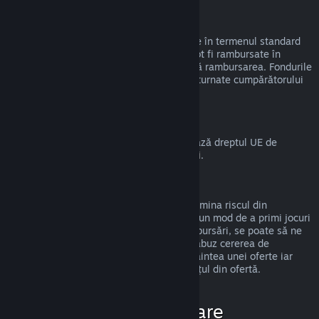
Rambursări la cadouri
Cadourile nerevendicate pot fi rambursate în termenul standard
de 14 zile/2 ore. Cadourile revendicate pot fi rambursate în
aceleași condiții dacă destinatarul inițiază rambursarea. Fondurile
folosite pentru a cumpăra cadoul vor fi returnate cumpărătorului
original.
Drept de retragere UE
Pentru o explicație despre cum funcționează dreptul UE de
retragere pentru clienții Steam,
apasă aici
.
Abuz
Rambursările sunt disponibile pentru a elimina riscul din
cumpărarea titlurilor de pe Steam—nu ca un mod de a primi jocuri
gratis. Dacă observăm că abuzezi de rambursări, se poate să ne
oprim din a ți le oferi. Nu considerăm un abuz cererea de
rambursare a unui titlu cumpărat chiar înaintea unei oferte iar
apoi cumpărarea imediată a titlului la prețul din ofertă.
Cum solicit o rambursare