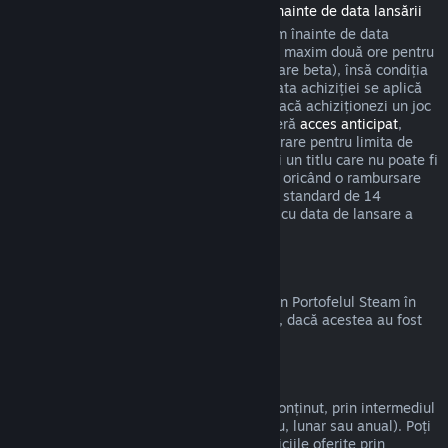
Rambursări pentru titlurile achiziționate înainte de data lansării
Atunci când achiziționezi un titlu pe Steam înainte de data
lansării, se aplică limita de timp de joc de maxim două ore pentru
rambursări (cu excepția sesiunilor de testare beta), însă condiția
să nu fi trecut mai mult de 14 zile de la data achiziției se aplică
abia după data de lansare. De exemplu, dacă achiziționezi un joc
care se află în
acces timpuriu
sau care oferă
acces anticipat
,
timpul de joc cumulat va fi luat în considerare pentru limita de
timp de joc de două ore. Dacă precomanzi un titlu care nu poate fi
jucat înainte de data lansării, poți solicita oricând o rambursare
înainte de lansarea acestuia, iar perioada standard de 14
zile/limita de două ore se va aplica odată cu data de lansare a
jocului.
Rambursări la Portofelul Steam
Poți cere o rambursare pentru fondurile din Portofelul Steam în
termen de paisprezece zile de la achiziție, dacă acestea au fost
cumpărate de pe Steam și nu le-ai folosit.
Abonamente care pot fi reînnoite
Steam oferă acces la anumite servicii și conținut, prin intermediul
unor plăți periodice automate (de exemplu, lunar sau anual). Poți
cere rambursarea sumei plătite dacă serviciile oferite prin