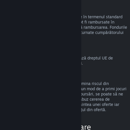
Rambursări la cadouri
Cadourile nerevendicate pot fi rambursate în termenul standard
de 14 zile/2 ore. Cadourile revendicate pot fi rambursate în
aceleași condiții dacă destinatarul inițiază rambursarea. Fondurile
folosite pentru a cumpăra cadoul vor fi returnate cumpărătorului
original.
Drept de retragere UE
Pentru o explicație despre cum funcționează dreptul UE de
retragere pentru clienții Steam,
apasă aici
.
Abuz
Rambursările sunt disponibile pentru a elimina riscul din
cumpărarea titlurilor de pe Steam—nu ca un mod de a primi jocuri
gratis. Dacă observăm că abuzezi de rambursări, se poate să ne
oprim din a ți le oferi. Nu considerăm un abuz cererea de
rambursare a unui titlu cumpărat chiar înaintea unei oferte iar
apoi cumpărarea imediată a titlului la prețul din ofertă.
Cum solicit o rambursare