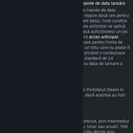
Rambursări pentru titlurile achiziționate înainte de data lansării
Atunci când achiziționezi un titlu pe Steam înainte de data
lansării, se aplică limita de timp de joc de maxim două ore pentru
rambursări (cu excepția sesiunilor de testare beta), însă condiția
să nu fi trecut mai mult de 14 zile de la data achiziției se aplică
abia după data de lansare. De exemplu, dacă achiziționezi un joc
care se află în
acces timpuriu
sau care oferă
acces anticipat
,
timpul de joc cumulat va fi luat în considerare pentru limita de
timp de joc de două ore. Dacă precomanzi un titlu care nu poate fi
jucat înainte de data lansării, poți solicita oricând o rambursare
înainte de lansarea acestuia, iar perioada standard de 14
zile/limita de două ore se va aplica odată cu data de lansare a
jocului.
Rambursări la Portofelul Steam
Poți cere o rambursare pentru fondurile din Portofelul Steam în
termen de paisprezece zile de la achiziție, dacă acestea au fost
cumpărate de pe Steam și nu le-ai folosit.
Abonamente care pot fi reînnoite
Steam oferă acces la anumite servicii și conținut, prin intermediul
unor plăți periodice automate (de exemplu, lunar sau anual). Poți
cere rambursarea sumei plătite dacă serviciile oferite prin