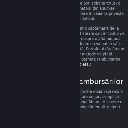
îndeplinești cerințele precizate anterior, ne poți solicita totuși o
rambursare, iar noi o vom analiza. Consumatorii din anumite
regiuni pot beneficia de drepturi suplimentare în ceea ce privește
solicitarea unei rambursări pentru jocurile defecte.
Vei primi o rambursare completă în cel mult o săptămână de la
data aprobării. Vei primi banii în Portofelul Steam sau în contul de
pe care ai făcut achiziția, dacă este vorba despre o altă metodă
de plată. Dacă, dintr-un oarecare motiv, Steam nu va putea să-ți
trimită banii prin metoda ta inițială de plată, Portofelul tău Steam
va primi integral suma rambursată. (Unele metode de plată
disponibile prin Steam în țara ta pot să nu permită rambursarea
unei achiziții.
Apasă aici pentru lista completă
.)
Cazuri de Aplicare a Rambursărilor
Oferta de rambursare Steam, valabilă în primele două săptămâni
de la achiziție și pentru mai puțin de două ore de joc, se aplică
jocurilor și aplicațiilor software din magazinul Steam. Aici este o
prezentare a modului de funcționare a rambursărilor altor tipuri
de achiziții.
Rambursări ale Conținutului Suplimentar