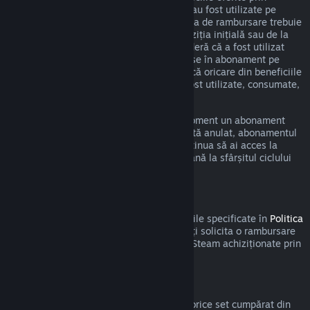
intermediul unui astfel de abonament nu au fost utilizate pe
durata ciclului curent de facturare. Cererea de rambursare trebuie
efectuată în cel mult 48 de ore de la achiziția inițială sau de la
reînnoirea automată. Conținutul se consideră că a fost utilizat
dacă a fost jucat oricare din titlurile incluse în abonament pe
durata ciclului de facturare curent sau dacă oricare din beneficiile
sau reducerile incluse în abonament au fost utilizate, consumate,
modificate sau transferate.
Te rugăm să reții că poți anula în orice moment un abonament
activ accesând
detaliile contului tău
. Odată anulat, abonamentul
nu va mai fi reînnoit automat, dar vei continua să ai acces la
conținutul și beneficiile abonamentului până la sfârșitul ciclului
de facturare curent.
Steam Hardware
În cadrul procesului și a perioadei aplicabile specificate în
Politica
de rambursare a produselor hardware
, poți solicita o rambursare
pentru produsele hardware și accesoriile Steam achiziționate prin
intermediul Steam.
Rambursări pentru seturi
Poți primi o rambursare completă pentru orice set cumpărat din