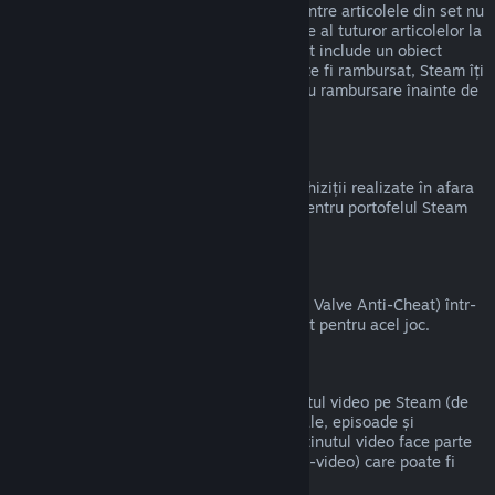
magazinul Steam atât timp cât niciunul dintre articolele din set nu
a fost transferat și dacă timpul de utilizare al tuturor articolelor la
un loc nu depășește două ore. Dacă un set include un obiect
virtual pentru joc sau un DLC care nu poate fi rambursat, Steam îți
va indica dacă tot setul este eligibil pentru rambursare înainte de
a finaliza achiziția.
Achizițiile Alternative Steam
Valve nu poate oferi rambursări pentru achiziții realizate în afara
Steam (de exemplu, CD key sau carduri pentru portofelul Steam
cumpărate de la terți).
Banări VAC
Dacă ai primit banare de la VAC (sistemul Valve Anti-Cheat) într-
un joc, pierzi dreptul de a mai fi rambursat pentru acel joc.
Conținut video
Nu putem oferi rambursări pentru conținutul video pe Steam (de
exemplu, pentru filme, scurtmetraje, seriale, episoade și
tutoriale), cu excepția cazului în care conținutul video face parte
dintr-un set care conține alt conținut (non-video) care poate fi
rambursat.