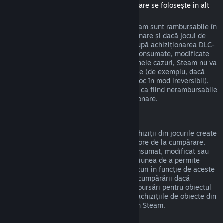
(Conținut disponibil în magazinul Steam care se folosește în alt
joc sau aplicație software, "DLC")
DLC-urile achiziționate din magazinul Steam sunt rambursabile în
termen de paisprezece zile de la achiziționare și dacă jocul de
bază a fost jucat mai puțin de două ore după achiziționarea DLC-
urilor, deci cât timp DLC-urile nu au fost consumate, modificate
sau transferate. Te rugăm să reții că, în unele cazuri, Steam nu va
putea oferi rambursări pentru DLC-uri terțe (de exemplu, dacă
DLC-urile cresc nivelul unui personaj din joc în mod ireversibil).
Aceste excepții vor fi marcate în mod clar ca fiind nerambursabile
pe pagina din magazin înainte de achiziționare.
Rambursări ale achizițiilor din jocuri
Steam va oferi rambursări pentru orice achiziții din jocurile create
de Valve în termen de patruzeci și opt de ore de la cumpărare,
atât timp cât obiectul din joc nu a fost consumat, modificat sau
transferat. Dezvoltatorii terți vor avea opțiunea de a permite
rambursări pentru propriile obiecte din jocuri în funcție de aceste
cerințe. Steam te va anunța la momentul cumpărării dacă
dezvoltatorul jocului a optat să ofere rambursări pentru obiectul
din joc pe care îl cumperi. În caz contrar, achizițiile de obiecte din
jocuri non-Valve nu sunt rambursabile prin Steam.