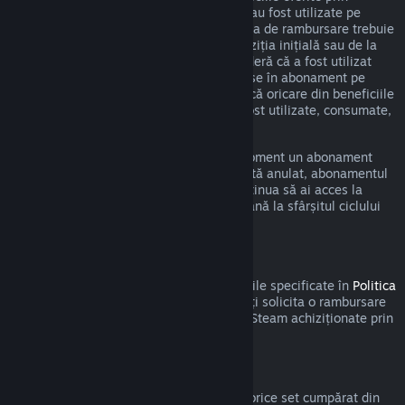
intermediul unui astfel de abonament nu au fost utilizate pe
durata ciclului curent de facturare. Cererea de rambursare trebuie
efectuată în cel mult 48 de ore de la achiziția inițială sau de la
reînnoirea automată. Conținutul se consideră că a fost utilizat
dacă a fost jucat oricare din titlurile incluse în abonament pe
durata ciclului de facturare curent sau dacă oricare din beneficiile
sau reducerile incluse în abonament au fost utilizate, consumate,
modificate sau transferate.
Te rugăm să reții că poți anula în orice moment un abonament
activ accesând
detaliile contului tău
. Odată anulat, abonamentul
nu va mai fi reînnoit automat, dar vei continua să ai acces la
conținutul și beneficiile abonamentului până la sfârșitul ciclului
de facturare curent.
Steam Hardware
În cadrul procesului și a perioadei aplicabile specificate în
Politica
de rambursare a produselor hardware
, poți solicita o rambursare
pentru produsele hardware și accesoriile Steam achiziționate prin
intermediul Steam.
Rambursări pentru seturi
Poți primi o rambursare completă pentru orice set cumpărat din