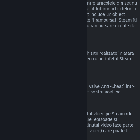
magazinul Steam atât timp cât niciunul dintre articolele din set nu
a fost transferat și dacă timpul de utilizare al tuturor articolelor la
un loc nu depășește două ore. Dacă un set include un obiect
virtual pentru joc sau un DLC care nu poate fi rambursat, Steam îți
va indica dacă tot setul este eligibil pentru rambursare înainte de
a finaliza achiziția.
Achizițiile Alternative Steam
Valve nu poate oferi rambursări pentru achiziții realizate în afara
Steam (de exemplu, CD key sau carduri pentru portofelul Steam
cumpărate de la terți).
Banări VAC
Dacă ai primit banare de la VAC (sistemul Valve Anti-Cheat) într-
un joc, pierzi dreptul de a mai fi rambursat pentru acel joc.
Conținut video
Nu putem oferi rambursări pentru conținutul video pe Steam (de
exemplu, pentru filme, scurtmetraje, seriale, episoade și
tutoriale), cu excepția cazului în care conținutul video face parte
dintr-un set care conține alt conținut (non-video) care poate fi
rambursat.