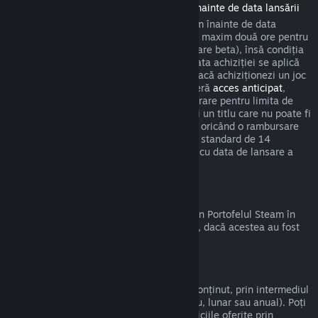
Rambursări pentru titlurile achiziționate înainte de data lansării
Atunci când achiziționezi un titlu pe Steam înainte de data
lansării, se aplică limita de timp de joc de maxim două ore pentru
rambursări (cu excepția sesiunilor de testare beta), însă condiția
să nu fi trecut mai mult de 14 zile de la data achiziției se aplică
abia după data de lansare. De exemplu, dacă achiziționezi un joc
care se află în
acces timpuriu
sau care oferă
acces anticipat
,
timpul de joc cumulat va fi luat în considerare pentru limita de
timp de joc de două ore. Dacă precomanzi un titlu care nu poate fi
jucat înainte de data lansării, poți solicita oricând o rambursare
înainte de lansarea acestuia, iar perioada standard de 14
zile/limita de două ore se va aplica odată cu data de lansare a
jocului.
Rambursări la Portofelul Steam
Poți cere o rambursare pentru fondurile din Portofelul Steam în
termen de paisprezece zile de la achiziție, dacă acestea au fost
cumpărate de pe Steam și nu le-ai folosit.
Abonamente care pot fi reînnoite
Steam oferă acces la anumite servicii și conținut, prin intermediul
unor plăți periodice automate (de exemplu, lunar sau anual). Poți
cere rambursarea sumei plătite dacă serviciile oferite prin