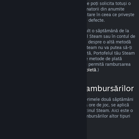
îndeplinești cerințele precizate anterior, ne poți solicita totuși o
rambursare, iar noi o vom analiza. Consumatorii din anumite
regiuni pot beneficia de drepturi suplimentare în ceea ce privește
solicitarea unei rambursări pentru jocurile defecte.
Vei primi o rambursare completă în cel mult o săptămână de la
data aprobării. Vei primi banii în Portofelul Steam sau în contul de
pe care ai făcut achiziția, dacă este vorba despre o altă metodă
de plată. Dacă, dintr-un oarecare motiv, Steam nu va putea să-ți
trimită banii prin metoda ta inițială de plată, Portofelul tău Steam
va primi integral suma rambursată. (Unele metode de plată
disponibile prin Steam în țara ta pot să nu permită rambursarea
unei achiziții.
Apasă aici pentru lista completă
.)
Cazuri de Aplicare a Rambursărilor
Oferta de rambursare Steam, valabilă în primele două săptămâni
de la achiziție și pentru mai puțin de două ore de joc, se aplică
jocurilor și aplicațiilor software din magazinul Steam. Aici este o
prezentare a modului de funcționare a rambursărilor altor tipuri
de achiziții.
Rambursări ale Conținutului Suplimentar