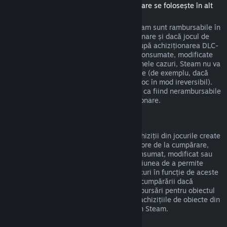
(Conținut disponibil în magazinul Steam care se folosește în alt
joc sau aplicație software, "DLC")
DLC-urile achiziționate din magazinul Steam sunt rambursabile în
termen de paisprezece zile de la achiziționare și dacă jocul de
bază a fost jucat mai puțin de două ore după achiziționarea DLC-
urilor, deci cât timp DLC-urile nu au fost consumate, modificate
sau transferate. Te rugăm să reții că, în unele cazuri, Steam nu va
putea oferi rambursări pentru DLC-uri terțe (de exemplu, dacă
DLC-urile cresc nivelul unui personaj din joc în mod ireversibil).
Aceste excepții vor fi marcate în mod clar ca fiind nerambursabile
pe pagina din magazin înainte de achiziționare.
Rambursări ale achizițiilor din jocuri
Steam va oferi rambursări pentru orice achiziții din jocurile create
de Valve în termen de patruzeci și opt de ore de la cumpărare,
atât timp cât obiectul din joc nu a fost consumat, modificat sau
transferat. Dezvoltatorii terți vor avea opțiunea de a permite
rambursări pentru propriile obiecte din jocuri în funcție de aceste
cerințe. Steam te va anunța la momentul cumpărării dacă
dezvoltatorul jocului a optat să ofere rambursări pentru obiectul
din joc pe care îl cumperi. În caz contrar, achizițiile de obiecte din
jocuri non-Valve nu sunt rambursabile prin Steam.