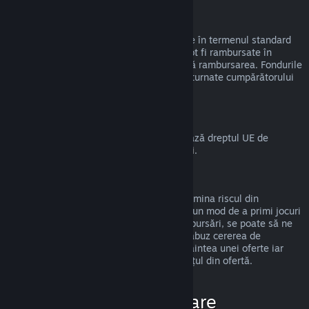
Rambursări la cadouri
Cadourile nerevendicate pot fi rambursate în termenul standard
de 14 zile/2 ore. Cadourile revendicate pot fi rambursate în
aceleași condiții dacă destinatarul inițiază rambursarea. Fondurile
folosite pentru a cumpăra cadoul vor fi returnate cumpărătorului
original.
Drept de retragere UE
Pentru o explicație despre cum funcționează dreptul UE de
retragere pentru clienții Steam,
apasă aici
.
Abuz
Rambursările sunt disponibile pentru a elimina riscul din
cumpărarea titlurilor de pe Steam—nu ca un mod de a primi jocuri
gratis. Dacă observăm că abuzezi de rambursări, se poate să ne
oprim din a ți le oferi. Nu considerăm un abuz cererea de
rambursare a unui titlu cumpărat chiar înaintea unei oferte iar
apoi cumpărarea imediată a titlului la prețul din ofertă.
Cum solicit o rambursare