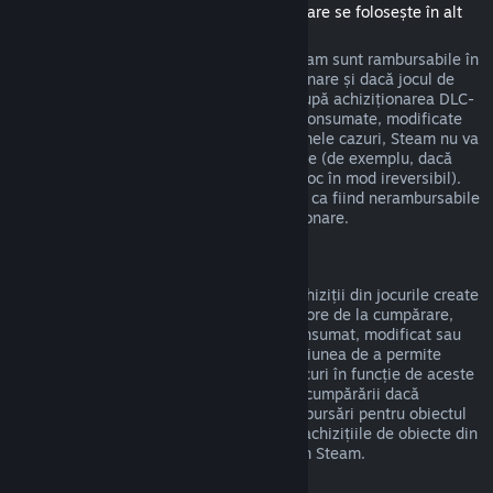
(Conținut disponibil în magazinul Steam care se folosește în alt
joc sau aplicație software, "DLC")
DLC-urile achiziționate din magazinul Steam sunt rambursabile în
termen de paisprezece zile de la achiziționare și dacă jocul de
bază a fost jucat mai puțin de două ore după achiziționarea DLC-
urilor, deci cât timp DLC-urile nu au fost consumate, modificate
sau transferate. Te rugăm să reții că, în unele cazuri, Steam nu va
putea oferi rambursări pentru DLC-uri terțe (de exemplu, dacă
DLC-urile cresc nivelul unui personaj din joc în mod ireversibil).
Aceste excepții vor fi marcate în mod clar ca fiind nerambursabile
pe pagina din magazin înainte de achiziționare.
Rambursări ale achizițiilor din jocuri
Steam va oferi rambursări pentru orice achiziții din jocurile create
de Valve în termen de patruzeci și opt de ore de la cumpărare,
atât timp cât obiectul din joc nu a fost consumat, modificat sau
transferat. Dezvoltatorii terți vor avea opțiunea de a permite
rambursări pentru propriile obiecte din jocuri în funcție de aceste
cerințe. Steam te va anunța la momentul cumpărării dacă
dezvoltatorul jocului a optat să ofere rambursări pentru obiectul
din joc pe care îl cumperi. În caz contrar, achizițiile de obiecte din
jocuri non-Valve nu sunt rambursabile prin Steam.