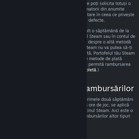
îndeplinești cerințele precizate anterior, ne poți solicita totuși o
rambursare, iar noi o vom analiza. Consumatorii din anumite
regiuni pot beneficia de drepturi suplimentare în ceea ce privește
solicitarea unei rambursări pentru jocurile defecte.
Vei primi o rambursare completă în cel mult o săptămână de la
data aprobării. Vei primi banii în Portofelul Steam sau în contul de
pe care ai făcut achiziția, dacă este vorba despre o altă metodă
de plată. Dacă, dintr-un oarecare motiv, Steam nu va putea să-ți
trimită banii prin metoda ta inițială de plată, Portofelul tău Steam
va primi integral suma rambursată. (Unele metode de plată
disponibile prin Steam în țara ta pot să nu permită rambursarea
unei achiziții.
Apasă aici pentru lista completă
.)
Cazuri de Aplicare a Rambursărilor
Oferta de rambursare Steam, valabilă în primele două săptămâni
de la achiziție și pentru mai puțin de două ore de joc, se aplică
jocurilor și aplicațiilor software din magazinul Steam. Aici este o
prezentare a modului de funcționare a rambursărilor altor tipuri
de achiziții.
Rambursări ale Conținutului Suplimentar