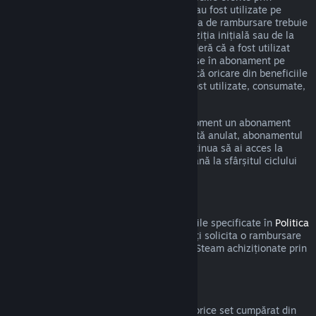
intermediul unui astfel de abonament nu au fost utilizate pe
durata ciclului curent de facturare. Cererea de rambursare trebuie
efectuată în cel mult 48 de ore de la achiziția inițială sau de la
reînnoirea automată. Conținutul se consideră că a fost utilizat
dacă a fost jucat oricare din titlurile incluse în abonament pe
durata ciclului de facturare curent sau dacă oricare din beneficiile
sau reducerile incluse în abonament au fost utilizate, consumate,
modificate sau transferate.
Te rugăm să reții că poți anula în orice moment un abonament
activ accesând
detaliile contului tău
. Odată anulat, abonamentul
nu va mai fi reînnoit automat, dar vei continua să ai acces la
conținutul și beneficiile abonamentului până la sfârșitul ciclului
de facturare curent.
Steam Hardware
În cadrul procesului și a perioadei aplicabile specificate în
Politica
de rambursare a produselor hardware
, poți solicita o rambursare
pentru produsele hardware și accesoriile Steam achiziționate prin
intermediul Steam.
Rambursări pentru seturi
Poți primi o rambursare completă pentru orice set cumpărat din