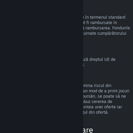
Rambursări la cadouri
Cadourile nerevendicate pot fi rambursate în termenul standard
de 14 zile/2 ore. Cadourile revendicate pot fi rambursate în
aceleași condiții dacă destinatarul inițiază rambursarea. Fondurile
folosite pentru a cumpăra cadoul vor fi returnate cumpărătorului
original.
Drept de retragere UE
Pentru o explicație despre cum funcționează dreptul UE de
retragere pentru clienții Steam,
apasă aici
.
Abuz
Rambursările sunt disponibile pentru a elimina riscul din
cumpărarea titlurilor de pe Steam—nu ca un mod de a primi jocuri
gratis. Dacă observăm că abuzezi de rambursări, se poate să ne
oprim din a ți le oferi. Nu considerăm un abuz cererea de
rambursare a unui titlu cumpărat chiar înaintea unei oferte iar
apoi cumpărarea imediată a titlului la prețul din ofertă.
Cum solicit o rambursare