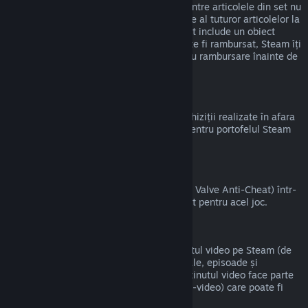
magazinul Steam atât timp cât niciunul dintre articolele din set nu
a fost transferat și dacă timpul de utilizare al tuturor articolelor la
un loc nu depășește două ore. Dacă un set include un obiect
virtual pentru joc sau un DLC care nu poate fi rambursat, Steam îți
va indica dacă tot setul este eligibil pentru rambursare înainte de
a finaliza achiziția.
Achizițiile Alternative Steam
Valve nu poate oferi rambursări pentru achiziții realizate în afara
Steam (de exemplu, CD key sau carduri pentru portofelul Steam
cumpărate de la terți).
Banări VAC
Dacă ai primit banare de la VAC (sistemul Valve Anti-Cheat) într-
un joc, pierzi dreptul de a mai fi rambursat pentru acel joc.
Conținut video
Nu putem oferi rambursări pentru conținutul video pe Steam (de
exemplu, pentru filme, scurtmetraje, seriale, episoade și
tutoriale), cu excepția cazului în care conținutul video face parte
dintr-un set care conține alt conținut (non-video) care poate fi
rambursat.