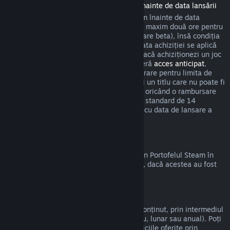
Rambursări pentru titlurile achiziționate înainte de data lansării
Atunci când achiziționezi un titlu pe Steam înainte de data
lansării, se aplică limita de timp de joc de maxim două ore pentru
rambursări (cu excepția sesiunilor de testare beta), însă condiția
să nu fi trecut mai mult de 14 zile de la data achiziției se aplică
abia după data de lansare. De exemplu, dacă achiziționezi un joc
care se află în
acces timpuriu
sau care oferă
acces anticipat
,
timpul de joc cumulat va fi luat în considerare pentru limita de
timp de joc de două ore. Dacă precomanzi un titlu care nu poate fi
jucat înainte de data lansării, poți solicita oricând o rambursare
înainte de lansarea acestuia, iar perioada standard de 14
zile/limita de două ore se va aplica odată cu data de lansare a
jocului.
Rambursări la Portofelul Steam
Poți cere o rambursare pentru fondurile din Portofelul Steam în
termen de paisprezece zile de la achiziție, dacă acestea au fost
cumpărate de pe Steam și nu le-ai folosit.
Abonamente care pot fi reînnoite
Steam oferă acces la anumite servicii și conținut, prin intermediul
unor plăți periodice automate (de exemplu, lunar sau anual). Poți
cere rambursarea sumei plătite dacă serviciile oferite prin