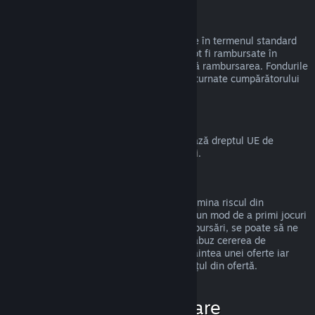
Rambursări la cadouri
Cadourile nerevendicate pot fi rambursate în termenul standard
de 14 zile/2 ore. Cadourile revendicate pot fi rambursate în
aceleași condiții dacă destinatarul inițiază rambursarea. Fondurile
folosite pentru a cumpăra cadoul vor fi returnate cumpărătorului
original.
Drept de retragere UE
Pentru o explicație despre cum funcționează dreptul UE de
retragere pentru clienții Steam,
apasă aici
.
Abuz
Rambursările sunt disponibile pentru a elimina riscul din
cumpărarea titlurilor de pe Steam—nu ca un mod de a primi jocuri
gratis. Dacă observăm că abuzezi de rambursări, se poate să ne
oprim din a ți le oferi. Nu considerăm un abuz cererea de
rambursare a unui titlu cumpărat chiar înaintea unei oferte iar
apoi cumpărarea imediată a titlului la prețul din ofertă.
Cum solicit o rambursare