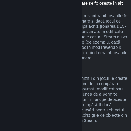
(Conținut disponibil în magazinul Steam care se folosește în alt
joc sau aplicație software, "DLC")
DLC-urile achiziționate din magazinul Steam sunt rambursabile în
termen de paisprezece zile de la achiziționare și dacă jocul de
bază a fost jucat mai puțin de două ore după achiziționarea DLC-
urilor, deci cât timp DLC-urile nu au fost consumate, modificate
sau transferate. Te rugăm să reții că, în unele cazuri, Steam nu va
putea oferi rambursări pentru DLC-uri terțe (de exemplu, dacă
DLC-urile cresc nivelul unui personaj din joc în mod ireversibil).
Aceste excepții vor fi marcate în mod clar ca fiind nerambursabile
pe pagina din magazin înainte de achiziționare.
Rambursări ale achizițiilor din jocuri
Steam va oferi rambursări pentru orice achiziții din jocurile create
de Valve în termen de patruzeci și opt de ore de la cumpărare,
atât timp cât obiectul din joc nu a fost consumat, modificat sau
transferat. Dezvoltatorii terți vor avea opțiunea de a permite
rambursări pentru propriile obiecte din jocuri în funcție de aceste
cerințe. Steam te va anunța la momentul cumpărării dacă
dezvoltatorul jocului a optat să ofere rambursări pentru obiectul
din joc pe care îl cumperi. În caz contrar, achizițiile de obiecte din
jocuri non-Valve nu sunt rambursabile prin Steam.