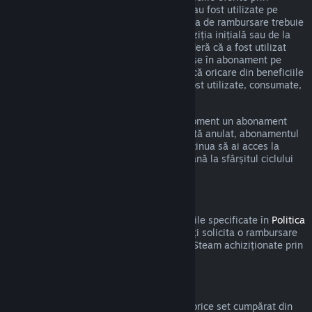
intermediul unui astfel de abonament nu au fost utilizate pe
durata ciclului curent de facturare. Cererea de rambursare trebuie
efectuată în cel mult 48 de ore de la achiziția inițială sau de la
reînnoirea automată. Conținutul se consideră că a fost utilizat
dacă a fost jucat oricare din titlurile incluse în abonament pe
durata ciclului de facturare curent sau dacă oricare din beneficiile
sau reducerile incluse în abonament au fost utilizate, consumate,
modificate sau transferate.
Te rugăm să reții că poți anula în orice moment un abonament
activ accesând
detaliile contului tău
. Odată anulat, abonamentul
nu va mai fi reînnoit automat, dar vei continua să ai acces la
conținutul și beneficiile abonamentului până la sfârșitul ciclului
de facturare curent.
Steam Hardware
În cadrul procesului și a perioadei aplicabile specificate în
Politica
de rambursare a produselor hardware
, poți solicita o rambursare
pentru produsele hardware și accesoriile Steam achiziționate prin
intermediul Steam.
Rambursări pentru seturi
Poți primi o rambursare completă pentru orice set cumpărat din