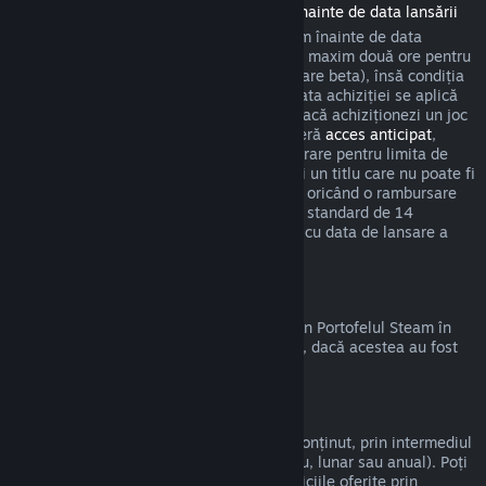
Rambursări pentru titlurile achiziționate înainte de data lansării
Atunci când achiziționezi un titlu pe Steam înainte de data
lansării, se aplică limita de timp de joc de maxim două ore pentru
rambursări (cu excepția sesiunilor de testare beta), însă condiția
să nu fi trecut mai mult de 14 zile de la data achiziției se aplică
abia după data de lansare. De exemplu, dacă achiziționezi un joc
care se află în
acces timpuriu
sau care oferă
acces anticipat
,
timpul de joc cumulat va fi luat în considerare pentru limita de
timp de joc de două ore. Dacă precomanzi un titlu care nu poate fi
jucat înainte de data lansării, poți solicita oricând o rambursare
înainte de lansarea acestuia, iar perioada standard de 14
zile/limita de două ore se va aplica odată cu data de lansare a
jocului.
Rambursări la Portofelul Steam
Poți cere o rambursare pentru fondurile din Portofelul Steam în
termen de paisprezece zile de la achiziție, dacă acestea au fost
cumpărate de pe Steam și nu le-ai folosit.
Abonamente care pot fi reînnoite
Steam oferă acces la anumite servicii și conținut, prin intermediul
unor plăți periodice automate (de exemplu, lunar sau anual). Poți
cere rambursarea sumei plătite dacă serviciile oferite prin