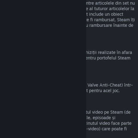
magazinul Steam atât timp cât niciunul dintre articolele din set nu
a fost transferat și dacă timpul de utilizare al tuturor articolelor la
un loc nu depășește două ore. Dacă un set include un obiect
virtual pentru joc sau un DLC care nu poate fi rambursat, Steam îți
va indica dacă tot setul este eligibil pentru rambursare înainte de
a finaliza achiziția.
Achizițiile Alternative Steam
Valve nu poate oferi rambursări pentru achiziții realizate în afara
Steam (de exemplu, CD key sau carduri pentru portofelul Steam
cumpărate de la terți).
Banări VAC
Dacă ai primit banare de la VAC (sistemul Valve Anti-Cheat) într-
un joc, pierzi dreptul de a mai fi rambursat pentru acel joc.
Conținut video
Nu putem oferi rambursări pentru conținutul video pe Steam (de
exemplu, pentru filme, scurtmetraje, seriale, episoade și
tutoriale), cu excepția cazului în care conținutul video face parte
dintr-un set care conține alt conținut (non-video) care poate fi
rambursat.