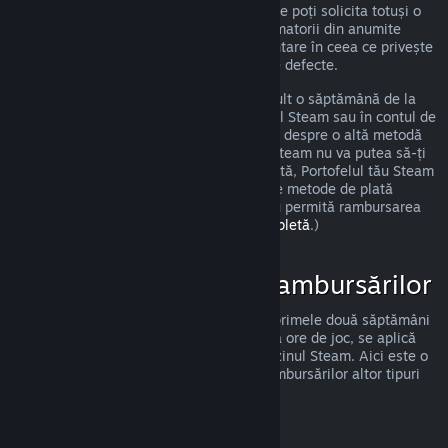
îndeplinești cerințele precizate anterior, ne poți solicita totuși o
rambursare, iar noi o vom analiza. Consumatorii din anumite
regiuni pot beneficia de drepturi suplimentare în ceea ce privește
solicitarea unei rambursări pentru jocurile defecte.
Vei primi o rambursare completă în cel mult o săptămână de la
data aprobării. Vei primi banii în Portofelul Steam sau în contul de
pe care ai făcut achiziția, dacă este vorba despre o altă metodă
de plată. Dacă, dintr-un oarecare motiv, Steam nu va putea să-ți
trimită banii prin metoda ta inițială de plată, Portofelul tău Steam
va primi integral suma rambursată. (Unele metode de plată
disponibile prin Steam în țara ta pot să nu permită rambursarea
unei achiziții.
Apasă aici pentru lista completă
.)
Cazuri de Aplicare a Rambursărilor
Oferta de rambursare Steam, valabilă în primele două săptămâni
de la achiziție și pentru mai puțin de două ore de joc, se aplică
jocurilor și aplicațiilor software din magazinul Steam. Aici este o
prezentare a modului de funcționare a rambursărilor altor tipuri
de achiziții.
Rambursări ale Conținutului Suplimentar