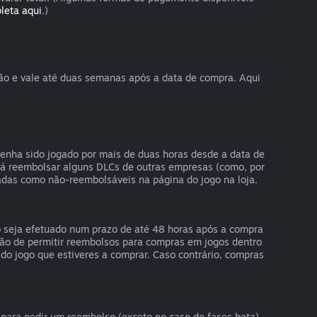
pleta aqui
.)
ção e vale até duas semanas após a data de compra. Aqui
enha sido jogado por mais de duas horas desde a data de
rá reembolsar alguns DLCs de outras empresas (como, por
adas como não-reembolsáveis na página do jogo na loja.
o seja efetuado num prazo de até 48 horas após a compra
ção de permitir reembolsos para compras em jogos dentro
do jogo que estiveres a comprar. Caso contrário, compras
para pedir um reembolso (exceto no caso de fases beta),