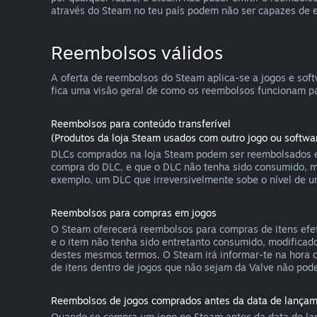
através do Steam no teu país podem não ser capazes de 
Reembolsos válidos
A oferta de reembolsos do Steam aplica-se a jogos e sof
fica uma visão geral de como os reembolsos funcionam pa
Reembolsos para conteúdo transferível
(Produtos da loja Steam usados com outro jogo ou softwa
DLCs comprados na loja Steam podem ser reembolsados em
compra do DLC, e que o DLC não tenha sido consumido, m
exemplo, um DLC que irreversivelmente sobe o nível de 
Reembolsos para compras em jogos
O Steam oferecerá reembolsos para compras de itens efet
e o item não tenha sido entretanto consumido, modificad
destes mesmos termos. O Steam irá informar-te na hora d
de itens dentro de jogos que não sejam da Valve não po
Reembolsos de jogos comprados antes da data de lança
Quando se compra um jogo no Steam antes da data de lanç