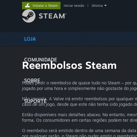
Instalar o Steam
iniciar sessão
|
Idioma
LOJA
COMUNIDADE
Reembolsos Steam
SOBRE
Podes pedir o reembolso de quase tudo no Steam – por qu
jogado por uma hora e simplesmente não gostaste do jog
Não importa. A Valve irá emitir reembolsos por qualquer 
SUPORTE
caso de um jogo, desde que este não tenha sido jogado d
Estão disponíveis mais detalhes abaixo. No entanto, mes
forma. Os consumidores em certas regiões podem ter dire
O reembolso será emitido dentro de uma semana da data e
por qualquer razão, o Steam não puder emitir o reembolso