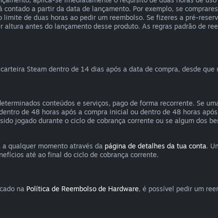
á contado a partir da data de lançamento. Por exemplo, se comprar
o limite de duas horas ao pedir um reembolso. Se fizeres a pré-rese
 altura antes do lançamento desse produto. As regras padrão de ree
arteira Steam dentro de 14 dias após a data de compra, desde que 
determinados conteúdos e serviços, pago de forma recorrente. Se uma 
o dentro de 48 horas após a compra inicial ou dentro de 48 horas ap
r sido jogado durante o ciclo de cobrança corrente ou se algum dos be
a a qualquer momento através da
página de detalhes da tua conta
. U
ícios até ao final do ciclo de cobrança corrente.
ficado na
Política de Reembolso de Hardware
, é possível pedir um r