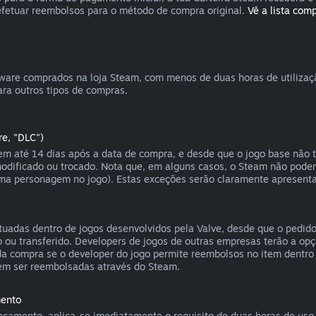
efetuar reembolsos para o método de compra original.
Vê a lista com
tware comprados na loja Steam, com menos de duas horas de utiliza
ra outros tipos de compras.
re, "DLC")
 até 14 dias após a data de compra, e desde que o jogo base não t
odificado ou trocado. Nota que, em alguns casos, o Steam não pode
uma personagem no jogo). Estas exceções serão claramente apresent
uadas dentro de jogos desenvolvidos pela Valve, desde que o pedid
o ou transferido. Developers de jogos de outras empresas terão a op
a compra se o developer do jogo permite reembolsos no item dentro 
dem ser reembolsadas através do Steam.
mento
amento, aplica-se imediatamente o requisito de duas horas de uso 