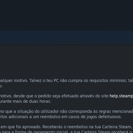
alquer motivo. Talvez o teu PC não cumpra os requisitos mínimos; ta
o.
motivo, desde que o pedido seja efetuado através do site
help.steam
urante mais de duas horas.
mo que a situação do utilizador não corresponda às regras menciona
itos adicionais a um reembolso em casos de jogos defeituosos.
m que foi aprovado. Receberás o reembolso na tua Carteira Steam, 
 para a forma de pagamento inicial, a tua Carteira Steam receberá o