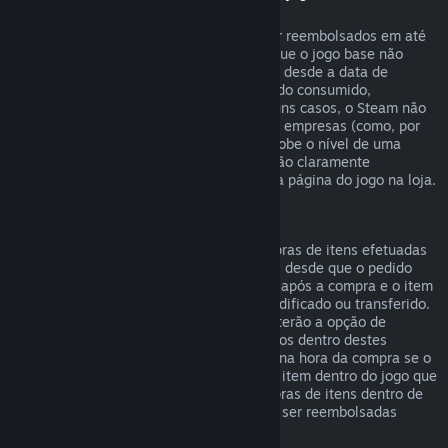
"DLC")
DLCs comprados na loja Steam podem ser reembolsados em até
14 dias após a data de compra, e desde que o jogo base não
tenha sido jogado por mais de duas horas desde a data de
compra do DLC, e que o DLC não tenha sido consumido,
modificado ou trocado. Nota que, em alguns casos, o Steam não
poderá reembolsar alguns DLCs de outras empresas (como, por
exemplo, um DLC que irreversivelmente sobe o nível de uma
personagem no jogo). Estas exceções serão claramente
apresentadas como não-reembolsáveis na página do jogo na loja.
Reembolsos para compras em jogos
O Steam oferecerá reembolsos para compras de itens efetuadas
dentro de jogos desenvolvidos pela Valve, desde que o pedido
seja efetuado num prazo de até 48 horas após a compra e o item
não tenha sido entretanto consumido, modificado ou transferido.
Developers de jogos de outras empresas terão a opção de
permitir reembolsos para compras em jogos dentro destes
mesmos termos. O Steam irá informar-te na hora da compra se o
developer do jogo permite reembolsos no item dentro do jogo que
estiveres a comprar. Caso contrário, compras de itens dentro de
jogos que não sejam da Valve não podem ser reembolsadas
através do Steam.