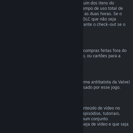
comprado na Loja Steam, desde que nenhum dos itens do
conjunto tenha sido transferido, e que o tempo de uso total de
todos os itens do conjunto não ultrapasse as duas horas. Se o
conjunto contiver um item de um jogo ou DLC que não seja
reembolsável, o Steam irá informar-te durante o check-out se o
conjunto inteiro é reembolsável.
Compras efetuadas fora do Steam
A Valve não pode emitir reembolsos para compras feitas fora do
Steam (como CD Keys, códigos de produto, ou cartões para a
Carteira Steam comprados noutras lojas).
Banimentos pelo VAC
Caso tenhas sido banido pelo VAC (o sistema antibatota da Valve)
num jogo, perdes o direito de ser reembolsado por esse jogo.
Conteúdo de vídeo
Não podemos efetuar reembolsos para conteúdo de vídeo no
Steam (filmes, curtas-metragens, séries, episódios, tutoriais,
etc.), a não ser que o vídeo seja vendido num conjunto
juntamente com outro conteúdo que não seja de vídeo e que seja
válido para reembolso.