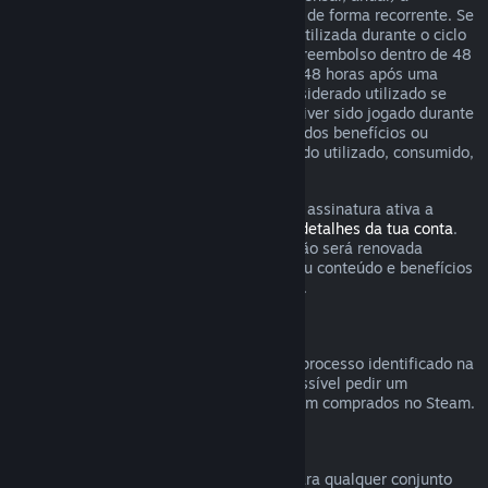
determinados conteúdos e serviços, pago de forma recorrente. Se
uma assinatura renovável não tiver sido utilizada durante o ciclo
de cobrança corrente, podes solicitar um reembolso dentro de 48
horas após a compra inicial ou dentro de 48 horas após uma
renovação automática. O conteúdo é considerado utilizado se
algum dos jogos incluídos na assinatura tiver sido jogado durante
o ciclo de cobrança corrente ou se algum dos benefícios ou
descontos incluídos na assinatura tiver sido utilizado, consumido,
modificado ou transferido.
Tem em atenção que podes cancelar uma assinatura ativa a
qualquer momento através da
página de detalhes da tua conta
.
Uma vez cancelada, a tua assinatura já não será renovada
automaticamente mas terás acesso ao seu conteúdo e benefícios
até ao final do ciclo de cobrança corrente.
Hardware Steam
Dentro do período aplicável e através do processo identificado na
Política de Reembolso de Hardware
, é possível pedir um
reembolso de hardware e acessórios Steam comprados no Steam.
Reembolsos para conjuntos
Podes receber um reembolso completo para qualquer conjunto