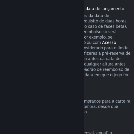
Reembolsos de jogos comprados antes da data de lançamento
Quando se compra um jogo no Steam antes da data de
lançamento, aplica-se imediatamente o requisito de duas horas
de uso para pedir um reembolso (exceto no caso de fases beta),
mas o período de 14 dias para pedir um reembolso só será
contado a partir da data de lançamento. Por exemplo, se
comprares um jogo em
Acesso Antecipado
ou com
Acesso
Avançado
, qualquer tempo de uso será considerado para o limite
de duas horas ao pedir um reembolso. Se fizeres a pré-reserva de
um jogo no Steam que não pode ser jogado antes da data de
lançamento, podes pedir um reembolso a qualquer altura antes
do lançamento desse produto. As regras padrão de reembolso de
14 dias/duas horas aplicam-se a partir da data em que o jogo for
lançado.
Reembolsos da Carteira Steam
Podes pedir um reembolso para fundos comprados para a carteira
Steam dentro de 14 dias após a data de compra, desde que
nenhum desses fundos tenha sido utilizado.
Assinaturas renováveis
O Steam oferece acesso periódico (ex.: mensal, anual) a