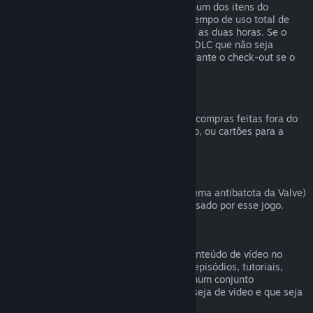
comprado na Loja Steam, desde que nenhum dos itens do
conjunto tenha sido transferido, e que o tempo de uso total de
todos os itens do conjunto não ultrapasse as duas horas. Se o
conjunto contiver um item de um jogo ou DLC que não seja
reembolsável, o Steam irá informar-te durante o check-out se o
conjunto inteiro é reembolsável.
Compras efetuadas fora do Steam
A Valve não pode emitir reembolsos para compras feitas fora do
Steam (como CD Keys, códigos de produto, ou cartões para a
Carteira Steam comprados noutras lojas).
Banimentos pelo VAC
Caso tenhas sido banido pelo VAC (o sistema antibatota da Valve)
num jogo, perdes o direito de ser reembolsado por esse jogo.
Conteúdo de vídeo
Não podemos efetuar reembolsos para conteúdo de vídeo no
Steam (filmes, curtas-metragens, séries, episódios, tutoriais,
etc.), a não ser que o vídeo seja vendido num conjunto
juntamente com outro conteúdo que não seja de vídeo e que seja
válido para reembolso.