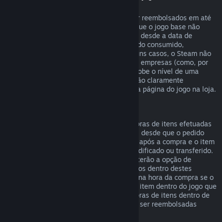
"DLC")
DLCs comprados na loja Steam podem ser reembolsados em até
14 dias após a data de compra, e desde que o jogo base não
tenha sido jogado por mais de duas horas desde a data de
compra do DLC, e que o DLC não tenha sido consumido,
modificado ou trocado. Nota que, em alguns casos, o Steam não
poderá reembolsar alguns DLCs de outras empresas (como, por
exemplo, um DLC que irreversivelmente sobe o nível de uma
personagem no jogo). Estas exceções serão claramente
apresentadas como não-reembolsáveis na página do jogo na loja.
Reembolsos para compras em jogos
O Steam oferecerá reembolsos para compras de itens efetuadas
dentro de jogos desenvolvidos pela Valve, desde que o pedido
seja efetuado num prazo de até 48 horas após a compra e o item
não tenha sido entretanto consumido, modificado ou transferido.
Developers de jogos de outras empresas terão a opção de
permitir reembolsos para compras em jogos dentro destes
mesmos termos. O Steam irá informar-te na hora da compra se o
developer do jogo permite reembolsos no item dentro do jogo que
estiveres a comprar. Caso contrário, compras de itens dentro de
jogos que não sejam da Valve não podem ser reembolsadas
através do Steam.