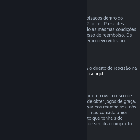
Reembolsos para presentes
Presentes não ativados podem ser reembolsados dentro do
período de reembolso normal de 14 dias/2 horas. Presentes
ativados podem ser reembolsados segundo as mesmas condições
se o recipiente do presente iniciar o processo de reembolso. Os
fundos usados para comprar o presente serão devolvidos ao
comprador original.
Direito de rescisão da UE
Para uma explicação sobre como funciona o direito de rescisão na
União Europeia para clientes do Steam,
clica aqui
.
Abuso
O sistema de reembolsos foi concebido para remover o risco de
compra no Steam – não como uma forma de obter jogos de graça.
Caso se torne aparente que estejas a abusar dos reembolsos, nós
poderemos parar de te oferecê-los. Porém, não consideramos
abuso pedir um reembolso para um produto que tenha sido
comprado logo antes de uma promoção e de seguida comprá-lo
novamente com desconto.