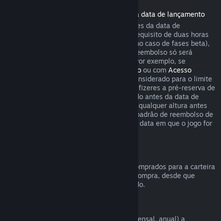
Reembolsos de jogos comprados antes da data de lançamento
Quando se compra um jogo no Steam antes da data de
lançamento, aplica-se imediatamente o requisito de duas horas
de uso para pedir um reembolso (exceto no caso de fases beta),
mas o período de 14 dias para pedir um reembolso só será
contado a partir da data de lançamento. Por exemplo, se
comprares um jogo em
Acesso Antecipado
ou com
Acesso
Avançado
, qualquer tempo de uso será considerado para o limite
de duas horas ao pedir um reembolso. Se fizeres a pré-reserva de
um jogo no Steam que não pode ser jogado antes da data de
lançamento, podes pedir um reembolso a qualquer altura antes
do lançamento desse produto. As regras padrão de reembolso de
14 dias/duas horas aplicam-se a partir da data em que o jogo for
lançado.
Reembolsos da Carteira Steam
Podes pedir um reembolso para fundos comprados para a carteira
Steam dentro de 14 dias após a data de compra, desde que
nenhum desses fundos tenha sido utilizado.
Assinaturas renováveis
O Steam oferece acesso periódico (ex.: mensal, anual) a