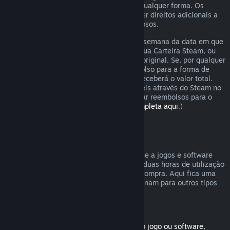
analisaremos o pedido de reembolso de qualquer forma. Os
consumidores em certas regiões podem ter direitos adicionais a
um reembolso em casos de jogos defeituosos.
O reembolso será emitido dentro de uma semana da data em que
foi aprovado. Receberás o reembolso na tua Carteira Steam, ou
diretamente para a forma de pagamento original. Se, por qualquer
razão, o Steam não puder emitir o reembolso para a forma de
pagamento inicial, a tua Carteira Steam receberá o valor total.
(Algumas formas de pagamento disponíveis através do Steam no
teu país podem não ser capazes de efetuar reembolsos para o
método de compra original.
Vê a lista completa aqui
.)
Reembolsos válidos
A oferta de reembolsos do Steam aplica-se a jogos e software
comprados na loja Steam, com menos de duas horas de utilização
e vale até duas semanas após a data de compra. Aqui fica uma
visão geral de como os reembolsos funcionam para outros tipos
de compras.
Reembolsos para conteúdo transferível
(Produtos da loja Steam usados com outro jogo ou software,