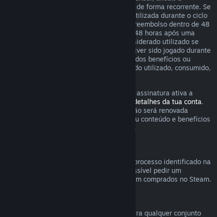
determinados conteúdos e serviços, pago de forma recorrente. Se
uma assinatura renovável não tiver sido utilizada durante o ciclo
de cobrança corrente, podes solicitar um reembolso dentro de 48
horas após a compra inicial ou dentro de 48 horas após uma
renovação automática. O conteúdo é considerado utilizado se
algum dos jogos incluídos na assinatura tiver sido jogado durante
o ciclo de cobrança corrente ou se algum dos benefícios ou
descontos incluídos na assinatura tiver sido utilizado, consumido,
modificado ou transferido.
Tem em atenção que podes cancelar uma assinatura ativa a
qualquer momento através da
página de detalhes da tua conta
.
Uma vez cancelada, a tua assinatura já não será renovada
automaticamente mas terás acesso ao seu conteúdo e benefícios
até ao final do ciclo de cobrança corrente.
Hardware Steam
Dentro do período aplicável e através do processo identificado na
Política de Reembolso de Hardware
, é possível pedir um
reembolso de hardware e acessórios Steam comprados no Steam.
Reembolsos para conjuntos
Podes receber um reembolso completo para qualquer conjunto