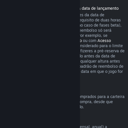
Reembolsos de jogos comprados antes da data de lançamento
Quando se compra um jogo no Steam antes da data de
lançamento, aplica-se imediatamente o requisito de duas horas
de uso para pedir um reembolso (exceto no caso de fases beta),
mas o período de 14 dias para pedir um reembolso só será
contado a partir da data de lançamento. Por exemplo, se
comprares um jogo em
Acesso Antecipado
ou com
Acesso
Avançado
, qualquer tempo de uso será considerado para o limite
de duas horas ao pedir um reembolso. Se fizeres a pré-reserva de
um jogo no Steam que não pode ser jogado antes da data de
lançamento, podes pedir um reembolso a qualquer altura antes
do lançamento desse produto. As regras padrão de reembolso de
14 dias/duas horas aplicam-se a partir da data em que o jogo for
lançado.
Reembolsos da Carteira Steam
Podes pedir um reembolso para fundos comprados para a carteira
Steam dentro de 14 dias após a data de compra, desde que
nenhum desses fundos tenha sido utilizado.
Assinaturas renováveis
O Steam oferece acesso periódico (ex.: mensal, anual) a