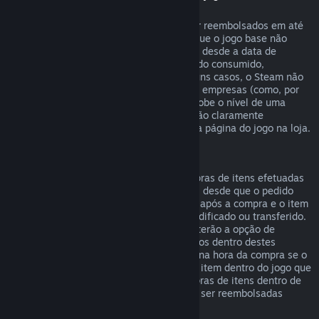
"DLC")
DLCs comprados na loja Steam podem ser reembolsados em até
14 dias após a data de compra, e desde que o jogo base não
tenha sido jogado por mais de duas horas desde a data de
compra do DLC, e que o DLC não tenha sido consumido,
modificado ou trocado. Nota que, em alguns casos, o Steam não
poderá reembolsar alguns DLCs de outras empresas (como, por
exemplo, um DLC que irreversivelmente sobe o nível de uma
personagem no jogo). Estas exceções serão claramente
apresentadas como não-reembolsáveis na página do jogo na loja.
Reembolsos para compras em jogos
O Steam oferecerá reembolsos para compras de itens efetuadas
dentro de jogos desenvolvidos pela Valve, desde que o pedido
seja efetuado num prazo de até 48 horas após a compra e o item
não tenha sido entretanto consumido, modificado ou transferido.
Developers de jogos de outras empresas terão a opção de
permitir reembolsos para compras em jogos dentro destes
mesmos termos. O Steam irá informar-te na hora da compra se o
developer do jogo permite reembolsos no item dentro do jogo que
estiveres a comprar. Caso contrário, compras de itens dentro de
jogos que não sejam da Valve não podem ser reembolsadas
através do Steam.