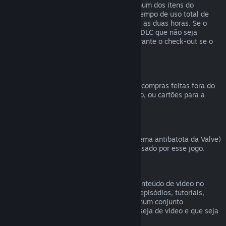
comprado na Loja Steam, desde que nenhum dos itens do
conjunto tenha sido transferido, e que o tempo de uso total de
todos os itens do conjunto não ultrapasse as duas horas. Se o
conjunto contiver um item de um jogo ou DLC que não seja
reembolsável, o Steam irá informar-te durante o check-out se o
conjunto inteiro é reembolsável.
Compras efetuadas fora do Steam
A Valve não pode emitir reembolsos para compras feitas fora do
Steam (como CD Keys, códigos de produto, ou cartões para a
Carteira Steam comprados noutras lojas).
Banimentos pelo VAC
Caso tenhas sido banido pelo VAC (o sistema antibatota da Valve)
num jogo, perdes o direito de ser reembolsado por esse jogo.
Conteúdo de vídeo
Não podemos efetuar reembolsos para conteúdo de vídeo no
Steam (filmes, curtas-metragens, séries, episódios, tutoriais,
etc.), a não ser que o vídeo seja vendido num conjunto
juntamente com outro conteúdo que não seja de vídeo e que seja
válido para reembolso.