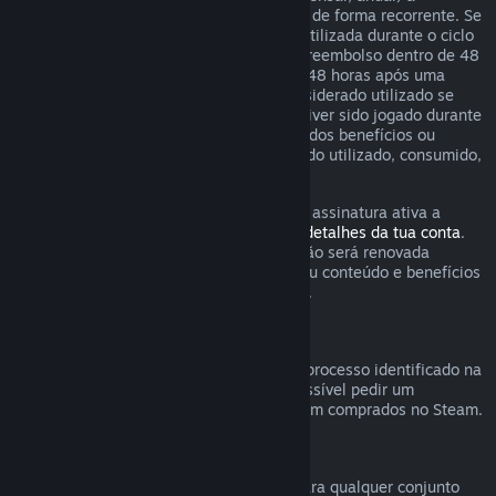
determinados conteúdos e serviços, pago de forma recorrente. Se
uma assinatura renovável não tiver sido utilizada durante o ciclo
de cobrança corrente, podes solicitar um reembolso dentro de 48
horas após a compra inicial ou dentro de 48 horas após uma
renovação automática. O conteúdo é considerado utilizado se
algum dos jogos incluídos na assinatura tiver sido jogado durante
o ciclo de cobrança corrente ou se algum dos benefícios ou
descontos incluídos na assinatura tiver sido utilizado, consumido,
modificado ou transferido.
Tem em atenção que podes cancelar uma assinatura ativa a
qualquer momento através da
página de detalhes da tua conta
.
Uma vez cancelada, a tua assinatura já não será renovada
automaticamente mas terás acesso ao seu conteúdo e benefícios
até ao final do ciclo de cobrança corrente.
Hardware Steam
Dentro do período aplicável e através do processo identificado na
Política de Reembolso de Hardware
, é possível pedir um
reembolso de hardware e acessórios Steam comprados no Steam.
Reembolsos para conjuntos
Podes receber um reembolso completo para qualquer conjunto