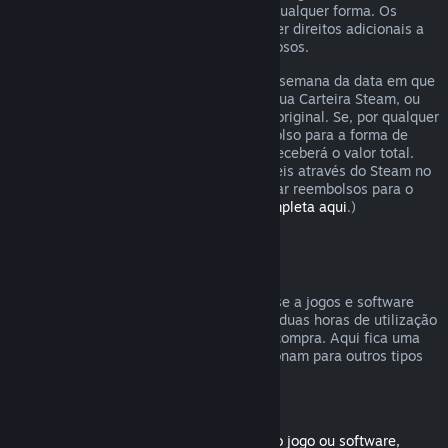
analisaremos o pedido de reembolso de qualquer forma. Os
consumidores em certas regiões podem ter direitos adicionais a
um reembolso em casos de jogos defeituosos.
O reembolso será emitido dentro de uma semana da data em que
foi aprovado. Receberás o reembolso na tua Carteira Steam, ou
diretamente para a forma de pagamento original. Se, por qualquer
razão, o Steam não puder emitir o reembolso para a forma de
pagamento inicial, a tua Carteira Steam receberá o valor total.
(Algumas formas de pagamento disponíveis através do Steam no
teu país podem não ser capazes de efetuar reembolsos para o
método de compra original.
Vê a lista completa aqui
.)
Reembolsos válidos
A oferta de reembolsos do Steam aplica-se a jogos e software
comprados na loja Steam, com menos de duas horas de utilização
e vale até duas semanas após a data de compra. Aqui fica uma
visão geral de como os reembolsos funcionam para outros tipos
de compras.
Reembolsos para conteúdo transferível
(Produtos da loja Steam usados com outro jogo ou software,