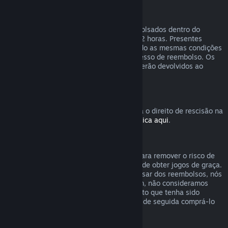
Reembolsos para presentes
Presentes não ativados podem ser reembolsados dentro do
período de reembolso normal de 14 dias/2 horas. Presentes
ativados podem ser reembolsados segundo as mesmas condições
se o recipiente do presente iniciar o processo de reembolso. Os
fundos usados para comprar o presente serão devolvidos ao
comprador original.
Direito de rescisão da UE
Para uma explicação sobre como funciona o direito de rescisão na
União Europeia para clientes do Steam,
clica aqui
.
Abuso
O sistema de reembolsos foi concebido para remover o risco de
compra no Steam – não como uma forma de obter jogos de graça.
Caso se torne aparente que estejas a abusar dos reembolsos, nós
poderemos parar de te oferecê-los. Porém, não consideramos
abuso pedir um reembolso para um produto que tenha sido
comprado logo antes de uma promoção e de seguida comprá-lo
novamente com desconto.