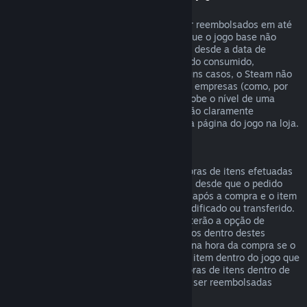
"DLC")
DLCs comprados na loja Steam podem ser reembolsados em até
14 dias após a data de compra, e desde que o jogo base não
tenha sido jogado por mais de duas horas desde a data de
compra do DLC, e que o DLC não tenha sido consumido,
modificado ou trocado. Nota que, em alguns casos, o Steam não
poderá reembolsar alguns DLCs de outras empresas (como, por
exemplo, um DLC que irreversivelmente sobe o nível de uma
personagem no jogo). Estas exceções serão claramente
apresentadas como não-reembolsáveis na página do jogo na loja.
Reembolsos para compras em jogos
O Steam oferecerá reembolsos para compras de itens efetuadas
dentro de jogos desenvolvidos pela Valve, desde que o pedido
seja efetuado num prazo de até 48 horas após a compra e o item
não tenha sido entretanto consumido, modificado ou transferido.
Developers de jogos de outras empresas terão a opção de
permitir reembolsos para compras em jogos dentro destes
mesmos termos. O Steam irá informar-te na hora da compra se o
developer do jogo permite reembolsos no item dentro do jogo que
estiveres a comprar. Caso contrário, compras de itens dentro de
jogos que não sejam da Valve não podem ser reembolsadas
através do Steam.