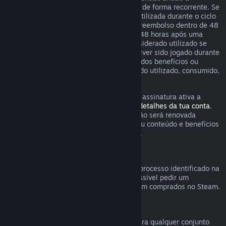
determinados conteúdos e serviços, pago de forma recorrente. Se
uma assinatura renovável não tiver sido utilizada durante o ciclo
de cobrança corrente, podes solicitar um reembolso dentro de 48
horas após a compra inicial ou dentro de 48 horas após uma
renovação automática. O conteúdo é considerado utilizado se
algum dos jogos incluídos na assinatura tiver sido jogado durante
o ciclo de cobrança corrente ou se algum dos benefícios ou
descontos incluídos na assinatura tiver sido utilizado, consumido,
modificado ou transferido.
Tem em atenção que podes cancelar uma assinatura ativa a
qualquer momento através da
página de detalhes da tua conta
.
Uma vez cancelada, a tua assinatura já não será renovada
automaticamente mas terás acesso ao seu conteúdo e benefícios
até ao final do ciclo de cobrança corrente.
Hardware Steam
Dentro do período aplicável e através do processo identificado na
Política de Reembolso de Hardware
, é possível pedir um
reembolso de hardware e acessórios Steam comprados no Steam.
Reembolsos para conjuntos
Podes receber um reembolso completo para qualquer conjunto