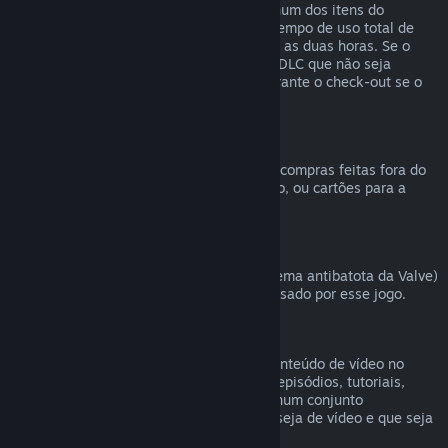
comprado na Loja Steam, desde que nenhum dos itens do
conjunto tenha sido transferido, e que o tempo de uso total de
todos os itens do conjunto não ultrapasse as duas horas. Se o
conjunto contiver um item de um jogo ou DLC que não seja
reembolsável, o Steam irá informar-te durante o check-out se o
conjunto inteiro é reembolsável.
Compras efetuadas fora do Steam
A Valve não pode emitir reembolsos para compras feitas fora do
Steam (como CD Keys, códigos de produto, ou cartões para a
Carteira Steam comprados noutras lojas).
Banimentos pelo VAC
Caso tenhas sido banido pelo VAC (o sistema antibatota da Valve)
num jogo, perdes o direito de ser reembolsado por esse jogo.
Conteúdo de vídeo
Não podemos efetuar reembolsos para conteúdo de vídeo no
Steam (filmes, curtas-metragens, séries, episódios, tutoriais,
etc.), a não ser que o vídeo seja vendido num conjunto
juntamente com outro conteúdo que não seja de vídeo e que seja
válido para reembolso.