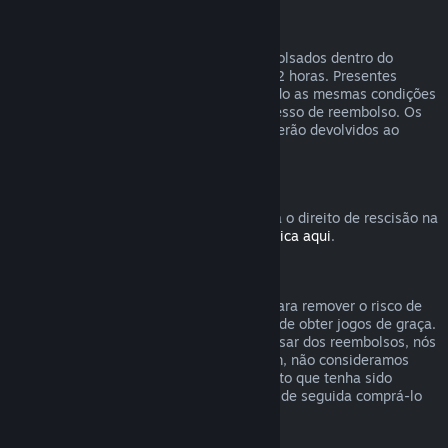
Reembolsos para presentes
Presentes não ativados podem ser reembolsados dentro do
período de reembolso normal de 14 dias/2 horas. Presentes
ativados podem ser reembolsados segundo as mesmas condições
se o recipiente do presente iniciar o processo de reembolso. Os
fundos usados para comprar o presente serão devolvidos ao
comprador original.
Direito de rescisão da UE
Para uma explicação sobre como funciona o direito de rescisão na
União Europeia para clientes do Steam,
clica aqui
.
Abuso
O sistema de reembolsos foi concebido para remover o risco de
compra no Steam – não como uma forma de obter jogos de graça.
Caso se torne aparente que estejas a abusar dos reembolsos, nós
poderemos parar de te oferecê-los. Porém, não consideramos
abuso pedir um reembolso para um produto que tenha sido
comprado logo antes de uma promoção e de seguida comprá-lo
novamente com desconto.