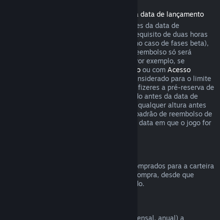
Reembolsos de jogos comprados antes da data de lançamento
Quando se compra um jogo no Steam antes da data de
lançamento, aplica-se imediatamente o requisito de duas horas
de uso para pedir um reembolso (exceto no caso de fases beta),
mas o período de 14 dias para pedir um reembolso só será
contado a partir da data de lançamento. Por exemplo, se
comprares um jogo em
Acesso Antecipado
ou com
Acesso
Avançado
, qualquer tempo de uso será considerado para o limite
de duas horas ao pedir um reembolso. Se fizeres a pré-reserva de
um jogo no Steam que não pode ser jogado antes da data de
lançamento, podes pedir um reembolso a qualquer altura antes
do lançamento desse produto. As regras padrão de reembolso de
14 dias/duas horas aplicam-se a partir da data em que o jogo for
lançado.
Reembolsos da Carteira Steam
Podes pedir um reembolso para fundos comprados para a carteira
Steam dentro de 14 dias após a data de compra, desde que
nenhum desses fundos tenha sido utilizado.
Assinaturas renováveis
O Steam oferece acesso periódico (ex.: mensal, anual) a