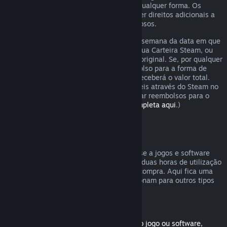
analisaremos o pedido de reembolso de qualquer forma. Os
consumidores em certas regiões podem ter direitos adicionais a
um reembolso em casos de jogos defeituosos.
O reembolso será emitido dentro de uma semana da data em que
foi aprovado. Receberás o reembolso na tua Carteira Steam, ou
diretamente para a forma de pagamento original. Se, por qualquer
razão, o Steam não puder emitir o reembolso para a forma de
pagamento inicial, a tua Carteira Steam receberá o valor total.
(Algumas formas de pagamento disponíveis através do Steam no
teu país podem não ser capazes de efetuar reembolsos para o
método de compra original.
Vê a lista completa aqui
.)
Reembolsos válidos
A oferta de reembolsos do Steam aplica-se a jogos e software
comprados na loja Steam, com menos de duas horas de utilização
e vale até duas semanas após a data de compra. Aqui fica uma
visão geral de como os reembolsos funcionam para outros tipos
de compras.
Reembolsos para conteúdo transferível
(Produtos da loja Steam usados com outro jogo ou software,